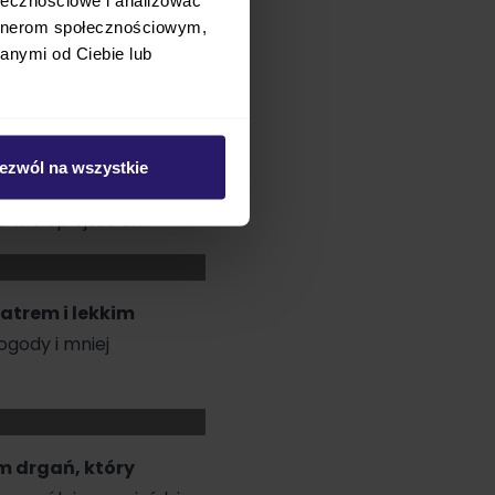
artnerom społecznościowym,
nie ze stelaża i
anymi od Ciebie lub
o wnosić wózek po
ezwól na wszystkie
lacyjny z przodu)
w cieplejsze dni.
atrem i lekkim
ogody i mniej
m drgań, który