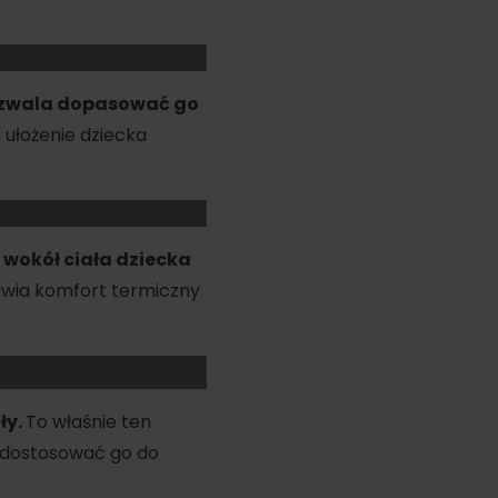
pozwala dopasować go
 ułożenie dziecka
wokół ciała dziecka
awia komfort termiczny
ły.
To właśnie ten
o dostosować go do