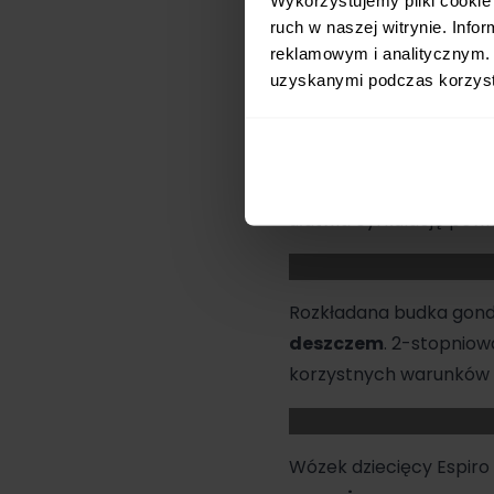
ruch w naszej witrynie. Inf
Gondola
waży zaledwi
reklamowym i analitycznym. 
wkładanie do samochodu
uzyskanymi podczas korzysta
schodach albo transpo
Rozbudowany, potrójn
ułatwia cyrkulację pow
Rozkładana budka gond
deszczem
. 2-stopniow
korzystnych warunków
Wózek dziecięcy Espiro