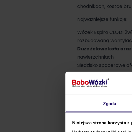
chodnikach, kostce bru
Najważniejsze funkcje:
Wózek Espiro
CLODI 2w1
rozbudowaną wentylacj
Duże żelowe koła or
nawierzchniach.
Siedzisko spacerowe of
także opcję montażu pr
Gondolę w modelu
Espi
Zgoda
osłona przed warun
krótkich wyjść, jak i dł
Niniejsza strona korzysta z
Wykorzystujemy pliki cookie 