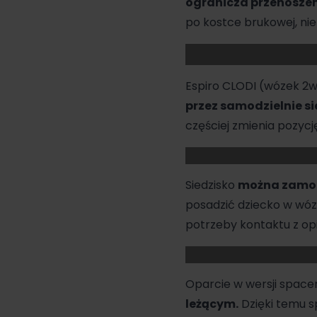
ogranicza przenoszen
po kostce brukowej, ni
Espiro CLODI (wózek 2w
przez samodzielnie s
częściej zmienia pozyc
Siedzisko
można zamont
posadzić dziecko w wózk
potrzeby kontaktu z o
Oparcie w wersji spac
leżącym.
Dzięki temu
s