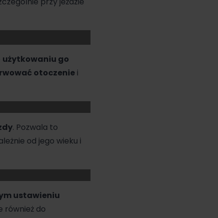
zczególnie przy jeździe
o
użytkowaniu go
erwować otoczenie
i
zdy
. Pozwala to
eżnie od jego wieku i
nym ustawieniu
e również do