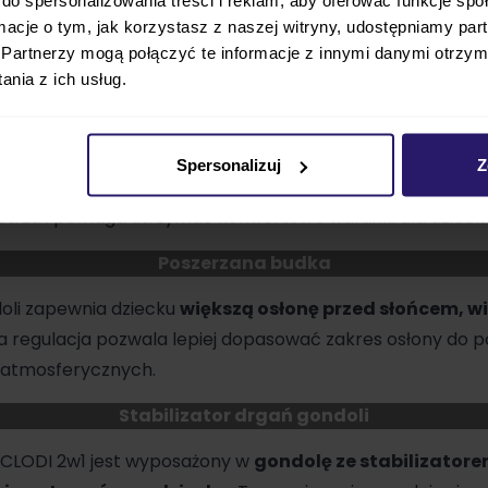
ormacje o tym, jak korzystasz z naszej witryny, udostępniamy p
e 3,4 kg
, co zdecydowanie ułatwia jej przenoszenie, wypina
Partnerzy mogą połączyć te informacje z innymi danymi otrzym
. Ma to znaczenie szczególnie wtedy, gdy trzeba częst
nia z ich usług.
rtować śpiące dziecko.
Potrójna wentylacja
Spersonalizuj
Z
y system wentylacji (w tym dodatkowy panel wenty
ietrza i pomaga utrzymać komfortowe warunki dla dziecka 
Poszerzana budka
oli zapewnia dziecku
większą osłonę przed słońcem, wi
a regulacja pozwala lepiej dopasować zakres osłony do p
 atmosferycznych.
Stabilizator drgań gondoli
 CLODI 2w1 jest wyposażony w
gondolę ze stabilizatore