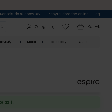
Kontakt do sklepów BW
Zapytaj doradcę online
Blog
Zaloguj się
Koszyk
rtykuły
Marki
Bestsellery
Outlet
e dziś.