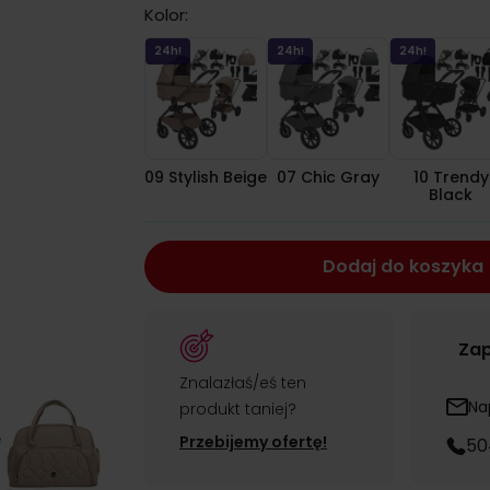
Kolor:
09 Stylish Beige
07 Chic Gray
10 T
24h!
24h!
24h!
09 Stylish Beige
07 Chic Gray
10 Trendy
Black
Dodaj do koszyka
Zap
Znalazłaś/eś ten
Na
produkt taniej?
Przebijemy ofertę!
50