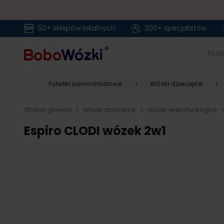
50+ sklepów lokalnych
200+ specjalistów
Przejdź do treści
Najlep
Foteliki samochodowe
Wózki dziecięce
Strona główna
>
Wózki dziecięce
>
Wózki wielofunkcyjne
Espiro CLODI wózek 2w1