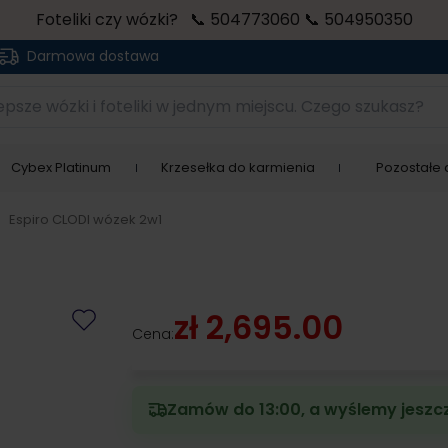
Foteliki czy wózki? 📞 504773060 📞 504950350
Darmowa dostawa
sze wózki i foteliki w jednym miejscu. Czego szukasz?
Cybex Platinum
Krzesełka do karmienia
Pozostałe a
>
Espiro CLODI wózek 2w1
zł 2,695.00
Cena:
Zamów do 13:00, a wyślemy jeszcz