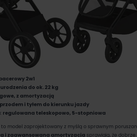
pacerowy 2w1
 urodzenia do ok. 22 kg
ugowe, z amortyzacją
rzodem i tyłem do kierunku jazdy
a:
regulowana teleskopowo, 5-stopniowa
to model zaprojektowany z myślą o sprawnym poruszaniu
oła i zaawansowana amortyzacja
sprawiają, że dobrze 