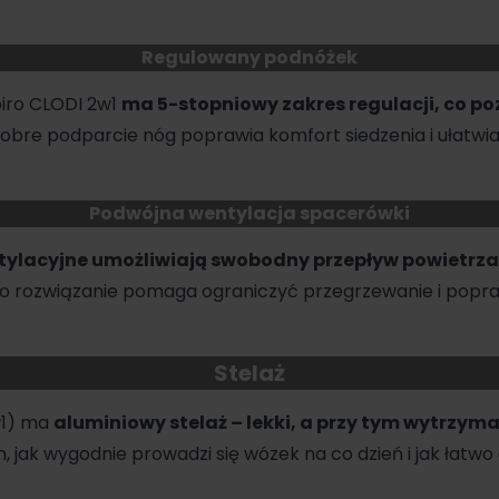
Regulowany podnóżek
iro CLODI 2w1
ma 5-stopniowy zakres regulacji, co 
obre podparcie nóg poprawia komfort siedzenia i ułatwia
Podwójna wentylacja spacerówki
ylacyjne umożliwiają swobodny przepływ powietrza 
. To rozwiązanie pomaga ograniczyć przegrzewanie i popr
Stelaż
w1) ma
aluminiowy stelaż – lekki, a przy tym wytrzyma
, jak wygodnie prowadzi się wózek na co dzień i jak łatw