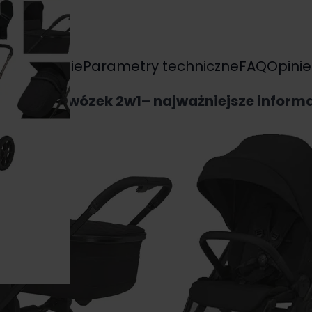
yposażenie
Parametry techniczne
FAQ
Opinie
iro CLODI wózek 2w1– najważniejsze inform