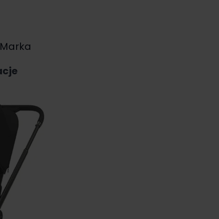
Marka
acje