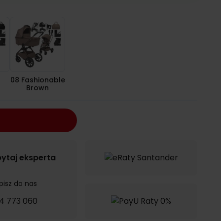
rendy Black
08 Fashionable Brown
08 Fashionable
Brown
ytaj eksperta
pisz do nas
4 773 060