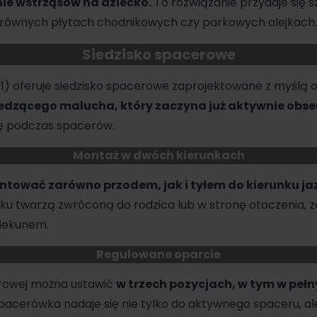
ie wstrząsów na dziecko.
To rozwiązanie przydaje się s
erównych płytach chodnikowych czy parkowych alejkach.
Siedzisko spacerowe
1) oferuje siedzisko spacerowe zaprojektowane z myślą 
iedzącego malucha, który zaczyna już aktywnie obs
ję podczas spacerów.
Montaż w dwóch kierunkach
ować zarówno przodem, jak i tyłem do kierunku ja
u twarzą zwróconą do rodzica lub w stronę otoczenia, zal
piekunem.
Regulowane oparcie
erowej można ustawić
w trzech pozycjach, w tym w peł
pacerówka
nadaje się nie tylko do aktywnego spaceru, al