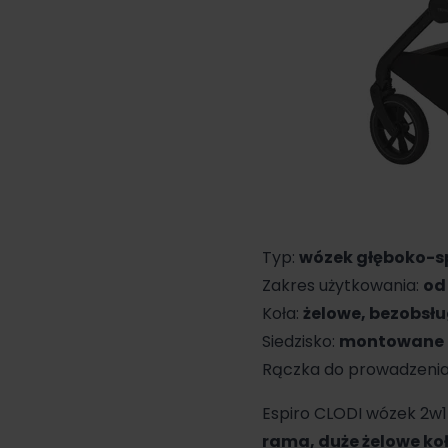
Typ:
wózek głęboko-s
Zakres użytkowania:
od
Koła:
żelowe, bezobsł
Siedzisko:
montowane p
Rączka do prowadzeni
Espiro CLODI
wózek 2w1
rama, duże żelowe k