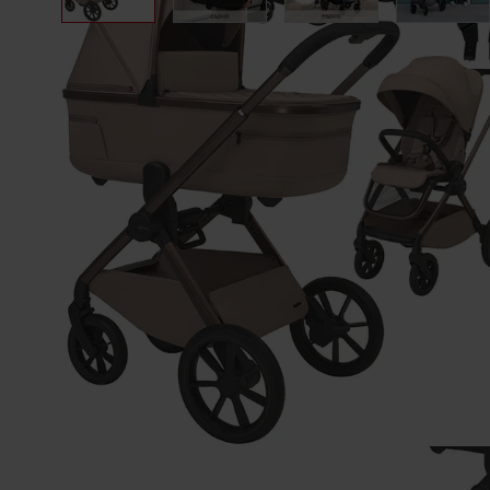
Opis
W
Esp