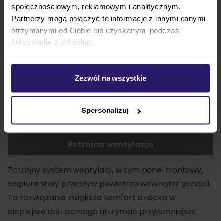
społecznościowym, reklamowym i analitycznym.
chodniku, kostce lub parkowej alejce.
Partnerzy mogą połączyć te informacje z innymi danymi
otrzymanymi od Ciebie lub uzyskanymi podczas
korzystania z ich usług.
Zezwól na wszystkie
Spersonalizuj
Potrójna wentylacja
Potrójny system wentylacji, w tym panel frontowy,
wspiera stały przepływ powietrza wewnątrz gondoli.
To rozwiązanie zwiększa komfort dziecka w
cieplejsze dni i pomaga utrzymać przyjemniejsze