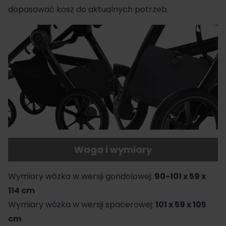
dopasować kosz do aktualnych potrzeb.
Waga i wymiary
Wymiary wózka w wersji gondolowej:
90-101 x 59 x
114 cm
Wymiary wózka w wersji spacerowej:
101 x 59 x 105
cm