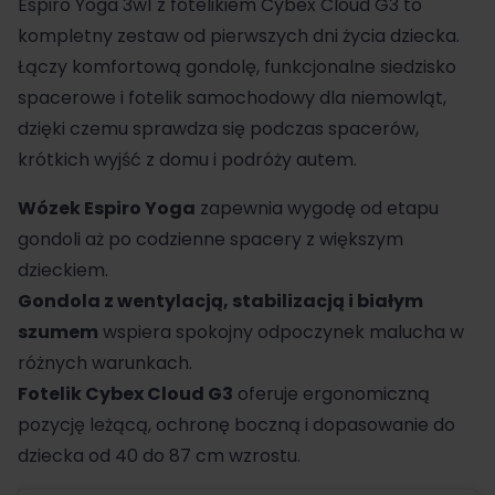
Espiro
Yoga
3w1 z fotelikiem Cybex
Cloud G3 to
kompletny zestaw od pierwszych dni życia dziecka.
Łączy komfortową gondolę, funkcjonalne siedzisko
spacerowe i
fotelik samochodowy dla niemowląt
,
dzięki czemu sprawdza się podczas spacerów,
krótkich wyjść z domu i podróży autem.
Wózek
Espiro Yoga
zapewnia wygodę od etapu
gondoli aż po codzienne spacery z większym
dzieckiem.
Gondola
z wentylacją, stabilizacją i białym
szumem
wspiera spokojny odpoczynek malucha w
różnych warunkach.
Fotelik Cybex
Cloud G3
oferuje ergonomiczną
pozycję leżącą, ochronę boczną i dopasowanie do
dziecka od 40 do 87 cm wzrostu.