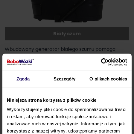
Biały szum
Wbudowany generator białego szumu pomaga
wyciszyć dziecko podczas spaceru. Delikatny dźwięk
może ułatwiać zasypianie i tworzyć spokojniejsze
warunki do odpoczynku poza domem.
Zgoda
Szczegóły
O plikach cookies
Stabilizacja gondoli
Niniejsza strona korzysta z plików cookie
System stabilizacji gondoli zmniejsza odczuwanie
Wykorzystujemy pliki cookie do spersonalizowania treści
drgań i wstrząsów podczas jazdy po nierównej
i reklam, aby oferować funkcje społecznościowe i
nawierzchni. Dzięki temu dziecko może spokojniej
analizować ruch w naszej witrynie. Informacje o tym, jak
odpoczywać nawet wtedy, gdy spacer prowadzi po
korzystasz z naszej witryny, udostępniamy partnerom