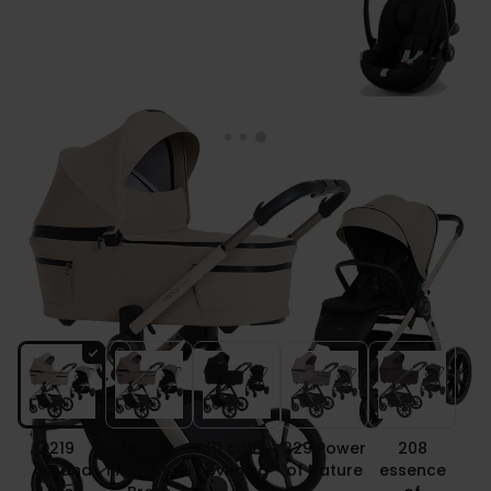
Espiro YOGA wózek 3w1 + fotelik Cybex
CLOUD G3
Kolor
219
209
111 calm
229 Power
208
Assana
Meditation
evening
of Nature
essence