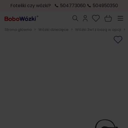
Foteliki czy wózki? 📞 504773060 📞 504950350
Przejdź do treści
Szukaj
Strona główna
>
Wózki dziecięce
>
Wózki 3w1 z bazą w opcji
>