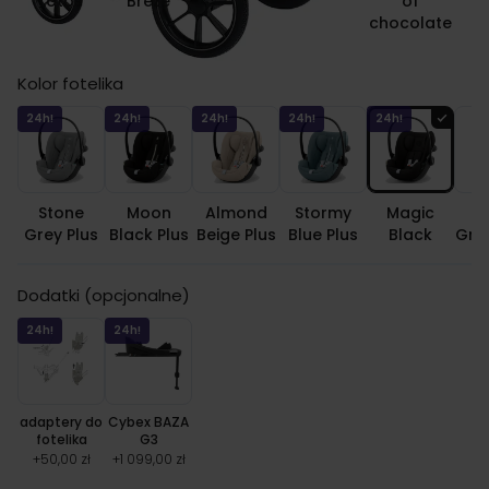
Lotos
Breze
of
chocolate
Kolor fotelika
24h!
24h!
24h!
24h!
24h!
Stone
Moon
Almond
Stormy
Magic
M
Grey Plus
Black Plus
Beige Plus
Blue Plus
Black
Gre
Dodatki (opcjonalne)
24h!
24h!
adaptery do
Cybex BAZA
fotelika
G3
+
50,00 zł
+
1 099,00 zł