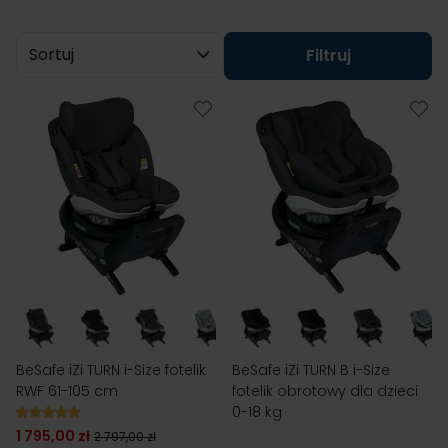
Sortuj wg
Filtruj
BeSafe iZi TURN i-Size fotelik
BeSafe iZi TURN B i-Size
RWF 61-105 cm
fotelik obrotowy dla dzieci
0-18 kg
1 795,00 zł
2 797,00 zł