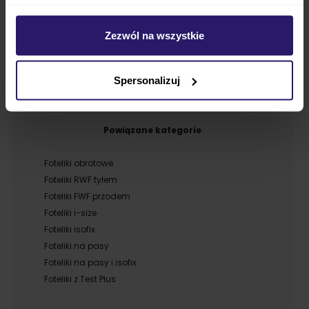
Foteliki 9-36kg
Foteliki 9-50kg
Zezwól na wszystkie
Foteliki 15-36kg
Bazy do fotelików
Akcesoria do fotelików
Spersonalizuj
Powiązane kategorie
Foteliki obrotowe
Foteliki RWF tyłem
Foteliki FWF przodem
Foteliki i-size
Foteliki isofix
Foteliki na pasy
Foteliki na pasy i isofix
Foteliki z Test Plus