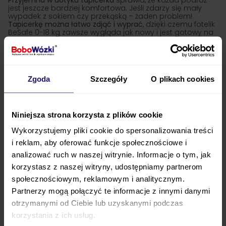
Przyjemna w dotyku tapicerka
sprawia, że każda podróż
jest jeszcze bardziej komfortowa. Jeśli zdarzy się mały
wypadek z sokiem czy przekąską – żaden problem!
Tapicerkę można łatwo zdjąć i wyprać
, dzięki czemu fotelik
BeSafe 0-18 kg zawsze wygląda jak nowy i jest gotowy na
kolejne przygody.
Wybór odpowiedniego fotelika to inwestycja w
bezpieczeństwo Twojego dziecka na lata. Jeśli szukasz
modelu, który łączy najwyższe standardy ochrony,
wygodę i łatwość obsługi,
sprawdź ofertę BeSafe 0-18 kg w
Zgoda
Szczegóły
O plikach cookies
BoboWózki i podróżuj z pełnym spokojem
!
Proponowane kategorie foteliki 0-18 kg
Niniejsza strona korzysta z plików cookie
Wykorzystujemy pliki cookie do spersonalizowania treści
i reklam, aby oferować funkcje społecznościowe i
Powiązane kategorie
analizować ruch w naszej witrynie. Informacje o tym, jak
korzystasz z naszej witryny, udostępniamy partnerom
Foteliki samochodowe
społecznościowym, reklamowym i analitycznym.
Foteliki 0-13kg
Partnerzy mogą połączyć te informacje z innymi danymi
Foteliki 0-25kg
otrzymanymi od Ciebie lub uzyskanymi podczas
Foteliki 9-18kg
korzystania z ich usług.
Foteliki 9-25kg