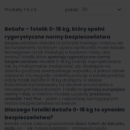
Produkty
1
-
5
z
5
pokaż:
na stronę
BeSafe – fotelik 0-18 kg, który spełni
rygorystyczne normy bezpieczeństwa
Bezpieczeństwo dziecka to priorytet każdego rodzica, ale
też fundament, na którym opiera się filozofia marki BeSafe.
Norwegowie od lat inwestują w badania i testy, aby
tworzyć
foteliki
, które
spełniają rygorystyczne normy
bezpieczeństwa
. Modele 0-18 kg zostały zaprojektowane
tak, by maksymalnie zredukować siły działające na
dziecko podczas ewentualnego wypadku, a jednocześnie
zapewnić mu wygodę i stabilną pozycję w każdej podróży.
Każdy fotelik BeSafe 0-18 kg dostępny w sklepie
BoboWózki był testowany na zlecenie producenta w
niezależnych laboratoriach. Foteliki te
spełniają europejskie
normy i-Size
, a niektóre modele uzyskały
prestiżowy
szwedzki Test Plus
– jeden z najbardziej wymagających
testów bezpieczeństwa na świecie.
Dlaczego foteliki BeSafe 0-18 kg to synonim
bezpieczeństwa?
BeSafe od lat zaleca przewożenie
dzieci tyłem do kierunku
jazdy
, co – jak mówią badania – zmniejsza ryzyko