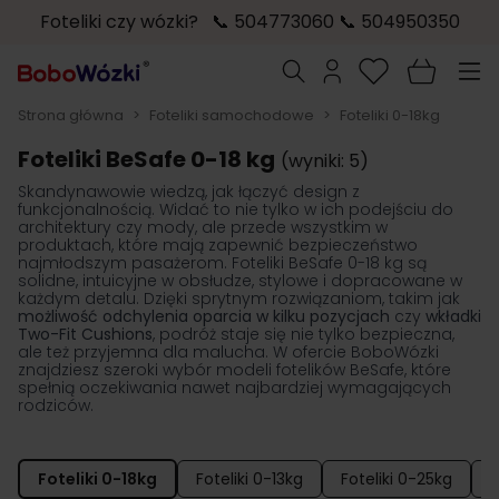
Foteliki czy wózki? 📞 504773060 📞 504950350
Przejdź do treści
Szukaj
Strona główna
>
Foteliki samochodowe
>
Foteliki 0-18kg
Foteliki BeSafe 0-18 kg
(wyniki: 5)
Skandynawowie wiedzą, jak łączyć design z
funkcjonalnością. Widać to nie tylko w ich podejściu do
architektury czy mody, ale przede wszystkim w
produktach, które mają zapewnić bezpieczeństwo
najmłodszym pasażerom. Foteliki BeSafe 0-18 kg są
solidne, intuicyjne w obsłudze, stylowe i dopracowane w
każdym detalu. Dzięki sprytnym rozwiązaniom, takim jak
możliwość odchylenia oparcia w kilku pozycjach
czy
wkładki
Two-Fit Cushions
, podróż staje się nie tylko bezpieczna,
ale też przyjemna dla malucha. W ofercie BoboWózki
znajdziesz szeroki wybór modeli fotelików BeSafe, które
spełnią oczekiwania nawet najbardziej wymagających
rodziców.
Foteliki 0-18kg
Foteliki 0-13kg
Foteliki 0-25kg
F