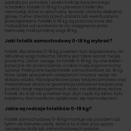
szpitala po porodzie i spełni funkcję bezpiecznego
nosidełka. Foteliki 0-18 kg to pierwsze foteliki dla
niemowląt, które w optymalny sposób chronią delikatną
głowę i tułów dziecka przed urazami lub ewentualnymi
przeciążeniami. Foteliki 0-18 kg są przeznaczone dla
maluszków od urodzenia aż do osiągnięcia przez
niemowlę maksymalnej wagi 18 kg.
Jaki fotelik samochodowy 0-18 kg wybrać?
Fotelik dla dziecka 0-18 kg powinien być dopasowany do
aktualnej wagi malucha. Istotny jest także wzrost Twojej
pociechy. Zwróć uwagę na foteliki 0-18 kg. Są one lekkie i
poręczne do przenoszenia, a także mają ergonomiczny
uchwyt. Praktyczne będą foteliki samochodowe do 18 kg,
które dzięki specjalnym adapterom możesz wpiąć do
stelaża wózka. Pięciopunktowe pasy bezpieczeństwa oraz
materiałowe otulacze gwarantują bobasowi bezpieczną
podróż i brak nieprzyjemnych otarć na delikatnej skórze.
Fotelik do 4 lat nie powinien być zbyt ciężki, by łatwo było
każdemu domownikowi opiekować się niemowlęciem.
Jakie są rodzaje fotelików 0-18 kg?
Fotelik samochodowy 0-18 kg montuje się przodem lub
tyłem do kierunku jazdy. Można to zrobić przy użyciu
zaczepów Isofix lub samochodowych pasów