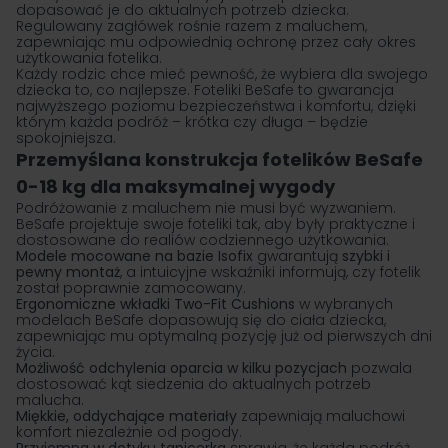
dopasować je do aktualnych potrzeb dziecka.
Regulowany zagłówek rośnie razem z maluchem,
zapewniając mu odpowiednią ochronę przez cały okres
użytkowania fotelika.
Każdy rodzic chce mieć pewność, że wybiera dla swojego
dziecka to, co najlepsze.
Foteliki BeSafe
to gwarancja
najwyższego poziomu bezpieczeństwa i komfortu, dzięki
którym każda podróż – krótka czy długa – będzie
spokojniejsza.
Przemyślana konstrukcja fotelików BeSafe
0-18 kg dla maksymalnej wygody
Podróżowanie z maluchem nie musi być wyzwaniem.
BeSafe projektuje swoje foteliki tak, aby były praktyczne i
dostosowane do realiów codziennego użytkowania.
Modele mocowane na bazie Isofix
gwarantują
szybki i
pewny montaż
, a intuicyjne wskaźniki informują, czy fotelik
został poprawnie zamocowany.
Ergonomiczne wkładki Two-Fit Cushions
w wybranych
modelach BeSafe dopasowują się do ciała dziecka,
zapewniając mu optymalną pozycję już od pierwszych dni
życia.
Możliwość odchylenia oparcia w kilku pozycjach
pozwala
dostosować kąt siedzenia do aktualnych potrzeb
malucha.
Miękkie, oddychające materiały
zapewniają maluchowi
komfort niezależnie od pogody.