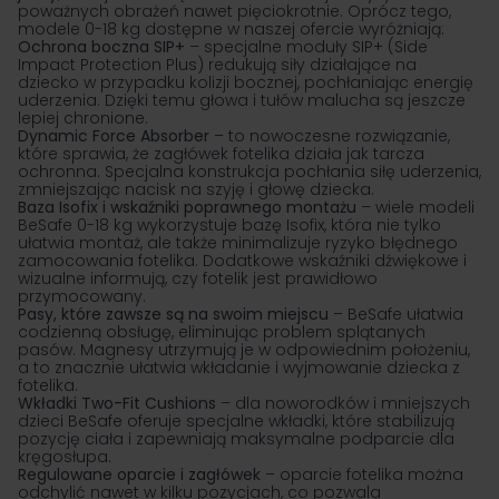
poważnych obrażeń nawet pięciokrotnie. Oprócz tego,
modele 0-18 kg
dostępne w naszej ofercie wyróżniają:
Ochrona boczna SIP+
– specjalne moduły SIP+ (Side
Impact Protection Plus) redukują siły działające na
dziecko w przypadku kolizji bocznej, pochłaniając energię
uderzenia. Dzięki temu głowa i tułów malucha są jeszcze
lepiej chronione.
Dynamic Force Absorber
– to nowoczesne rozwiązanie,
które sprawia, że zagłówek fotelika działa jak tarcza
ochronna. Specjalna konstrukcja pochłania siłę uderzenia,
zmniejszając nacisk na szyję i głowę dziecka.
Baza Isofix i wskaźniki poprawnego montażu
– wiele modeli
BeSafe 0-18 kg wykorzystuje bazę Isofix, która nie tylko
ułatwia montaż, ale także minimalizuje ryzyko błędnego
zamocowania fotelika. Dodatkowe wskaźniki dźwiękowe i
wizualne informują, czy fotelik jest prawidłowo
przymocowany.
Pasy, które zawsze są na swoim miejscu
– BeSafe ułatwia
codzienną obsługę, eliminując problem splątanych
pasów. Magnesy utrzymują je w odpowiednim położeniu,
a to znacznie ułatwia wkładanie i wyjmowanie dziecka z
fotelika.
Wkładki Two-Fit Cushions
– dla noworodków i mniejszych
dzieci BeSafe oferuje specjalne wkładki, które stabilizują
pozycję ciała i zapewniają maksymalne podparcie dla
kręgosłupa.
Regulowane oparcie i zagłówek
– oparcie fotelika można
odchylić nawet w kilku pozycjach, co pozwala