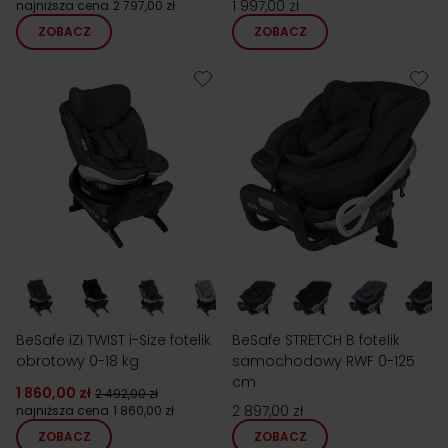
1 997,00 zł
najniższa cena
2 797,00 zł
ZOBACZ
ZOBACZ
BeSafe iZi TWIST i-Size fotelik
BeSafe STRETCH B fotelik
obrotowy 0-18 kg
samochodowy RWF 0-125
cm
1 860,00 zł
2 492,00 zł
2 897,00 zł
najniższa cena
1 860,00 zł
ZOBACZ
ZOBACZ