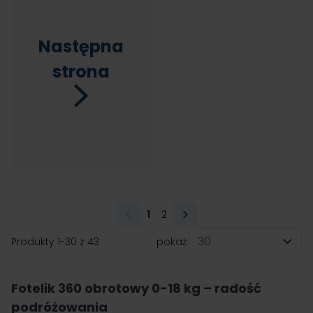
Następna
strona
1
2
Aktualnie czytasz stronę
Strona
Produkty
1
-
30
z
43
pokaż:
na stronę
Fotelik 360 obrotowy 0-18 kg – radość
podróżowania