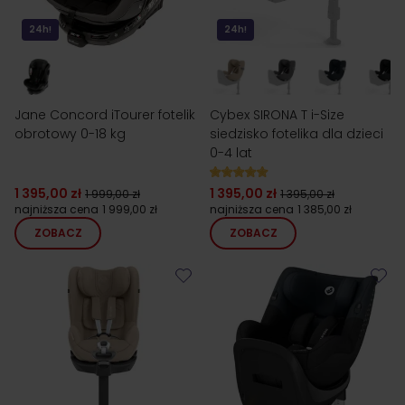
24h!
24h!
Jane Concord iTourer fotelik
Cybex SIRONA T i-Size
obrotowy 0-18 kg
siedzisko fotelika dla dzieci
0-4 lat
1 395,00 zł
1 395,00 zł
1 999,00 zł
1 395,00 zł
najniższa cena
1 999,00 zł
najniższa cena
1 385,00 zł
ZOBACZ
ZOBACZ