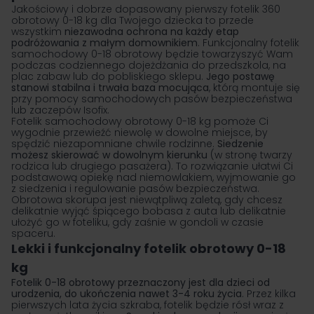
Jakościowy i dobrze dopasowany pierwszy fotelik 360
obrotowy 0-18 kg dla Twojego dziecka to przede
wszystkim
niezawodna ochrona na każdy etap
podróżowania z małym domownikiem
. Funkcjonalny fotelik
samochodowy 0-18 obrotowy będzie towarzyszyć Wam
podczas codziennego dojeżdżania do przedszkola, na
plac zabaw lub do pobliskiego sklepu.
Jego postawę
stanowi stabilna i trwała baza mocująca
, którą montuje się
przy pomocy samochodowych pasów bezpieczeństwa
lub zaczepów Isofix.
Fotelik samochodowy
obrotowy 0-18 kg pomoże Ci
wygodnie przewieźć niewolę w dowolne miejsce, by
spędzić niezapomniane chwile rodzinne.
Siedzenie
możesz skierować w dowolnym kierunku
(w stronę twarzy
rodzica lub drugiego pasażera). To rozwiązanie ułatwi Ci
podstawową opiekę nad niemowlakiem, wyjmowanie go
z siedzenia i regulowanie pasów bezpieczeństwa.
Obrotowa skorupa jest niewątpliwą zaletą, gdy chcesz
delikatnie wyjąć śpiącego bobasa z auta lub delikatnie
ułożyć go w foteliku, gdy zaśnie w gondoli w czasie
spaceru.
Lekki i funkcjonalny fotelik obrotowy 0-18
kg
Fotelik 0-18
obrotowy
przeznaczony jest dla dzieci od
urodzenia, do ukończenia nawet 3-4 roku życia
. Przez kilka
pierwszych lata życia szkraba, fotelik będzie rósł wraz z