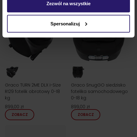
Zezwól na wszystkie
Spersonalizuj
Graco TURN 2ME DLX i-Size
Graco SnugGO siedzisko
R129 fotelik obrotowy 0-18
fotelika samochodowego
kg
0-18 kg
899,00 zł
899,00 zł
ZOBACZ
ZOBACZ