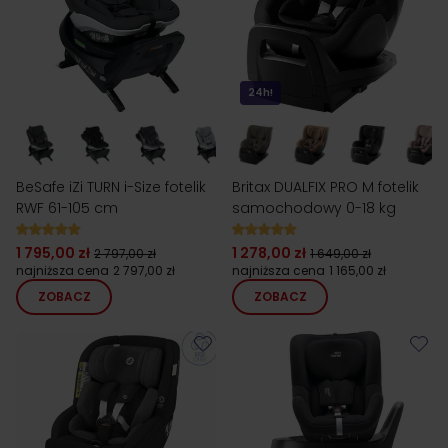
24h!
BeSafe iZi TURN i-Size fotelik
Britax DUALFIX PRO M fotelik
RWF 61-105 cm
samochodowy 0-18 kg
1 795,00 zł
1 278,00 zł
2 797,00 zł
1 649,00 zł
najniższa cena
2 797,00 zł
najniższa cena
1 165,00 zł
ZOBACZ
ZOBACZ