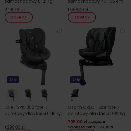
samochodowy 0-21 kg
samochodowy 40-105 cm
2 199,00 zł
1 698,00 zł
ZOBACZ
ZOBACZ
24h!
24h!
Joie I-SPIN 360 fotelik
Osann OREO i-Size fotelik
obrotowy dla dzieci 0-18 kg
obrotowy dla dzieci 0-18 kg
795,00 zł
1 199,00 zł
1 299,00 zł
najniższa cena
1 199,00 zł