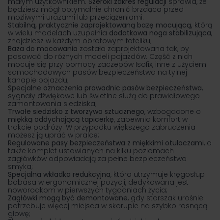
małym użytkownikiem.
Szeroki zakres regulacji
sprawia, że
będziesz mógł optymalnie chronić brzdąca przed
możliwymi urazami lub przeciążeniami.
Stabilną, praktycznie zaprojektowaną bazę mocującą,
którą
w wielu modelach uzupełnia
dodatkowa noga stabilizująca
,
znajdziesz w każdym obrotowym foteliku;
Baza do mocowania
została zaprojektowana tak, by
pasować do różnych modeli pojazdów. Część z nich
mocuje się przy pomocy zaczepów Isofix, inne z użyciem
samochodowych pasów bezpieczeństwa na tylnej
kanapie pojazdu;
Specjalne oznaczenia prowadnic pasów bezpieczeństwa
,
sygnały dźwiękowe lub świetlne służą do prawidłowego
zamontowania siedziska;
Trwałe siedzisko z tworzywa sztucznego
, wzbogacone o
miękką oddychającą tapicerkę
, zapewnia komfort w
trakcie podróży. W przypadku większego zabrudzenia
możesz ją uprać w pralce;
Regulowane pasy bezpieczeństwa z miękkimi otulaczami
, a
także komplet ustawianych na kilku poziomach
zagłówków odpowiadają za pełne bezpieczeństwo
smyka;
Specjalna wkładka redukcyjna
, która utrzymuje kręgosłup
bobasa w ergonomicznej pozycji, dedykowana jest
noworodkom w pierwszych tygodniach życia;
Zagłówki mogą być demontowane
, gdy starszak urośnie i
potrzebuje więcej miejsca w skorupie na szybko rosnącą
głowę;