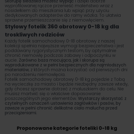
Skorupę siedziska możesz wypiąć
i dzięki dobrze
wyprofilowanej rączce przenieść maleństwo wraz z
nosidełkiem do mieszkania lub wpiąć przy użyciu
dedykowanych adapterów do ramy wózka. To ułatwia
sprawne przemieszczanie się z niemowlęciem.
Stylowy fotelik 360 obrotowy 0-18 kg dla
troskliwych rodziców
Każdy fotelik samochodowy 0-18 obrotowy z naszej
kolekcji spełnia najwyższe wymogi bezpieczeństwa i jest
poddawany rygorystycznym testom, by optymalnie
chronić niemowlę podczas zabawy i odpoczynku w
aucie.
Zarówno baza mocująca, jak i skorupa są
wyprodukowane z w pełni bezpiecznych dla najmłodszych
materiałów
, z których można korzystać od pierwszych dni
po narodzeniu niemowlęcia.
Fotelik samochodowy obrotowy 0-18 kg pojedzie z Tobą
na wycieczkę za miasto i będzie niezbędny zawsze wtedy,
gdy chcesz sprawnie dotrzeć z maluszkiem do celu. Nie
musisz martwić się o właściwe dopasowanie
poszczególnych jego elementów.
Wystarczy skorzystać z
czytelnych oznaczeń ustawienia zagłówków i pasów, by
zawsze w pełni chronić delikatne ciało malucha przed
przeciążeniami
.
Proponowane kategorie foteliki 0-18 kg