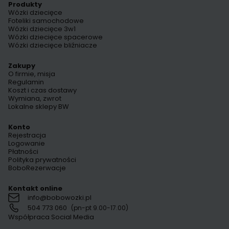
Produkty
Wózki dziecięce
Foteliki samochodowe
Wózki dziecięce 3w1
Wózki dziecięce spacerowe
Wózki dziecięce bliźniacze
Zakupy
O firmie, misja
Regulamin
Koszt i czas dostawy
Wymiana, zwrot
Lokalne sklepy BW
Konto
Rejestracja
Logowanie
Płatności
Polityka prywatności
BoboRezerwacje
Kontakt online
info@bobowozki.pl
504 773 060
(pn-pt 9.00-17.00)
Współpraca Social Media