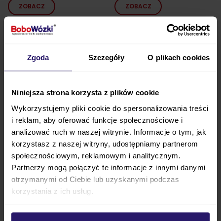
ZOBACZ
ZOBACZ
Zgoda
Szczegóły
O plikach cookies
Niniejsza strona korzysta z plików cookie
Wykorzystujemy pliki cookie do spersonalizowania treści
i reklam, aby oferować funkcje społecznościowe i
analizować ruch w naszej witrynie. Informacje o tym, jak
korzystasz z naszej witryny, udostępniamy partnerom
społecznościowym, reklamowym i analitycznym.
Avionaut AEROFIX AirFlow
Britax DUALFIX PLUS i-Size
Partnerzy mogą połączyć te informacje z innymi danymi
fotelik 0-18 kg + baza
fotelik obrotowy dla dzieci
obrotowa IQ ORBIT
0-18 kg
otrzymanymi od Ciebie lub uzyskanymi podczas
korzystania z ich usług.
2 298,00 zł
1 899,00 zł
ZOBACZ
ZOBACZ