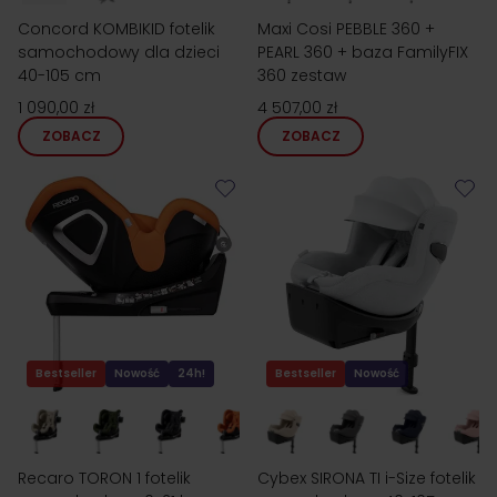
Concord KOMBIKID fotelik
Maxi Cosi PEBBLE 360 +
samochodowy dla dzieci
PEARL 360 + baza FamilyFIX
40-105 cm
360 zestaw
1 090,00 zł
4 507,00 zł
ZOBACZ
ZOBACZ
Bestseller
Nowość
24h!
Bestseller
Nowość
Recaro TORON 1 fotelik
Cybex SIRONA TI i-Size fotelik