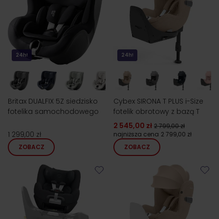
24h!
24h!
Britax DUALFIX 5Z siedzisko
Cybex SIRONA T PLUS i-Size
fotelika samochodowego
fotelik obrotowy z bazą T
2 545,00 zł
2 799,00 zł
1 299,00 zł
najniższa cena
2 799,00 zł
ZOBACZ
ZOBACZ