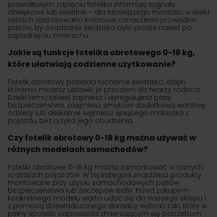
prawidłowym zapięciu fotelika informują sygnały
dźwiękowe lub świetlne – dla łatwiejszego montażu w wielu
seriach zastosowano kolorowe oznaczenia prowadnic
pasów, by osadzanie siedziska było proste nawet po
zapadnięciu zmierzchu.
Jakie są funkcje fotelika obrotowego 0-18 kg,
które ułatwiają codzienne użytkowanie?
Fotelik obrotowy posiada ruchome siedzisko, dzięki
któremu możesz ustawić je przodem do twarzy rodzica.
Dzięki temu łatwiej zapniesz i wyregulujesz pasy
bezpieczeństwa, zdejmiesz smykowi dodatkową warstwę
odzieży lub delikatnie wyjmiesz śpiącego maluszka z
pojazdu, bez ryzyka jego obudzenia.
Czy fotelik obrotowy 0-18 kg można używać w
różnych modelach samochodów?
Foteliki obrotowe 0-18 kg można zamontować w różnych
rodzajach pojazdów. W tej kategorii znajdziesz produkty
montowane przy użyciu samochodowych pasów
bezpieczeństwa lub zaczepów Isofix. Przed zakupem
konkretnego modelu warto udać się do naszego sklepu i
z pomocą doświadczonego doradcy wybrać taki, który w
pełny sposób odpowiada zmieniającym się potrzebom