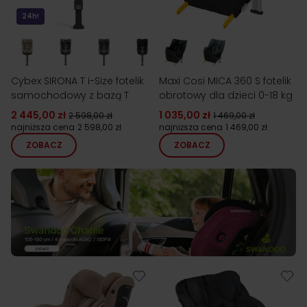
24h!
Cybex SIRONA T i-Size fotelik
Maxi Cosi MICA 360 S fotelik
samochodowy z bazą T
obrotowy dla dzieci 0-18 kg
2 445,00 zł
1 035,00 zł
2 598,00 zł
1 469,00 zł
najniższa cena
2 598,00 zł
najniższa cena
1 469,00 zł
ZOBACZ
ZOBACZ