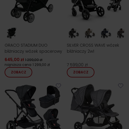
GRACO STADIUM DUO
SILVER CROSS WAVE wózek
bliźniaczy wózek spacerowy
bliźniaczy 2w1
645,00 zł
1 299,00 zł
7 599,00 zł
najniższa cena
1 299,00 zł
ZOBACZ
ZOBACZ