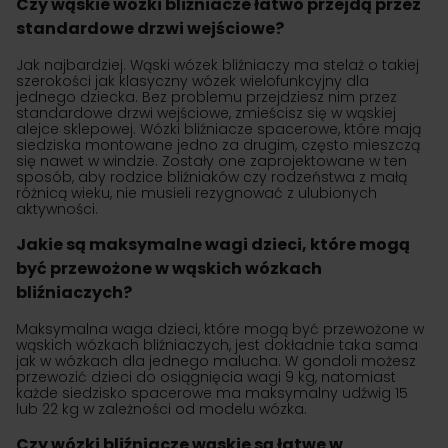
Czy wąskie wózki bliźniacze łatwo przejdą przez
standardowe drzwi wejściowe?
Jak najbardziej. Wąski wózek bliźniaczy ma stelaż o takiej
szerokości jak klasyczny wózek wielofunkcyjny dla
jednego dziecka. Bez problemu przejdziesz nim przez
standardowe drzwi wejściowe, zmieścisz się w wąskiej
alejce sklepowej. Wózki bliźniacze spacerowe, które mają
siedziska montowane jedno za drugim, często mieszczą
się nawet w windzie. Zostały one zaprojektowane w ten
sposób, aby rodzice bliźniaków czy rodzeństwa z małą
różnicą wieku, nie musieli rezygnować z ulubionych
aktywności.
Jakie są maksymalne wagi dzieci, które mogą
być przewożone w wąskich wózkach
bliźniaczych?
Maksymalna waga dzieci, które mogą być przewożone w
wąskich wózkach bliźniaczych, jest dokładnie taka sama
jak w wózkach dla jednego malucha. W gondoli możesz
przewozić dzieci do osiągnięcia wagi 9 kg, natomiast
każde siedzisko spacerowe ma maksymalny udźwig 15
lub 22 kg w zależności od modelu wózka.
Czy wózki bliźniacze wąskie są łatwe w