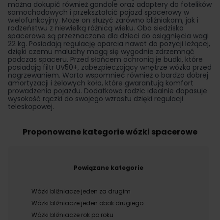
można dokupić również gondole oraz adaptery do fotelików
samochodowych i przekształcić pojazd spacerowy w
wielofunkcyjny. Może on służyć zarówno bliźniakom, jak i
rodzeństwu z niewielką różnicą wieku. Oba siedziska
spacerowe są przeznaczone dla dzieci do osiągnięcia wagi
22 kg. Posiadają regulację oparcia nawet do pozycji leżącej,
dzięki czemu maluchy mogą się wygodnie zdrzemnąć
podczas spaceru. Przed słońcem ochronią je budki, które
posiadają filtr UV50+, zabezpieczający wnętrze wózka przed
nagrzewaniem. Warto wspomnieć również o bardzo dobrej
amortyzacji i żelowych koła, które gwarantują komfort
prowadzenia pojazdu. Dodatkowo rodzic idealnie dopasuje
wysokość rączki do swojego wzrostu dzięki regulacji
teleskopowej.
Proponowane kategorie wózki spacerowe
Powiązane kategorie
Wózki bliźniacze jeden za drugim
Wózki bliźniacze jeden obok drugiego
Wózki bliźniacze rok po roku