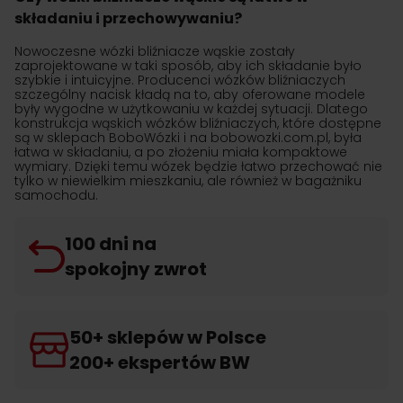
składaniu i przechowywaniu?
Nowoczesne wózki bliźniacze wąskie zostały
zaprojektowane w taki sposób, aby ich składanie było
szybkie i intuicyjne. Producenci wózków bliźniaczych
szczególny nacisk kładą na to, aby oferowane modele
były wygodne w użytkowaniu w każdej sytuacji. Dlatego
konstrukcja wąskich wózków bliźniaczych, które dostępne
są w sklepach BoboWózki i na bobowozki.com.pl, była
łatwa w składaniu, a po złożeniu miała kompaktowe
wymiary. Dzięki temu wózek będzie łatwo przechować nie
tylko w niewielkim mieszkaniu, ale również w bagażniku
samochodu.
100 dni na
spokojny zwrot
50+ sklepów w Polsce
200+ ekspertów BW