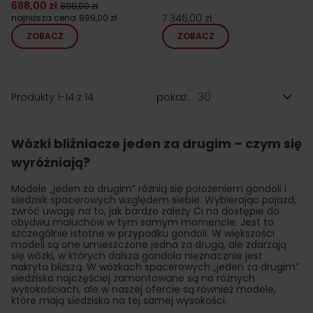
688,00 zł
899,00 zł
7 346,00 zł
najniższa cena
899,00 zł
ZOBACZ
ZOBACZ
Produkty
1
-
14
z
14
pokaż:
na stronę
Wózki bliźniacze jeden za drugim – czym się
wyróżniają?
Modele „jeden za drugim” różnią się położeniem gondoli i
siedzisk spacerowych względem siebie. Wybierając pojazd,
zwróć uwagę na to, jak bardzo zależy Ci na dostępie do
obydwu maluchów w tym samym momencie. Jest to
szczególnie istotne w przypadku gondoli. W większości
modeli są one umieszczone jedna za drugą, ale zdarzają
się wózki, w których dalsza gondola nieznacznie jest
nakryta bliższą. W wózkach spacerowych „jeden za drugim”
siedziska najczęściej zamontowane są na różnych
wysokościach, ale w naszej ofercie są również modele,
które mają siedziska na tej samej wysokości.