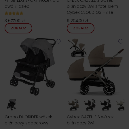
PHIL&TEDS SPORT wózek dla
CYBEX GAZELLE S wózek
dwójki dzieci
bliźniaczy 3w1 z fotelikiem
Cybex CLOUD G3 i-Size
3 677,00 zł
9 204,00 zł
ZOBACZ
ZOBACZ
Graco DUORIDER wózek
Cybex GAZELLE S wózek
bliźniaczy spacerowy
bliźniaczy 2w1