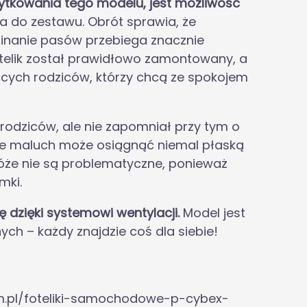
tkowania tego modelu, jest możliwość
 do zestawu. Obrót sprawia, że
pinanie pasów przebiega znacznie
otelik został prawidłowo zamontowany, a
cych rodziców, którzy chcą ze spokojem
odziców, ale nie zapomniał przy tym o
że maluch może osiągnąć niemal płaską
róże nie są problematyczne, ponieważ
mki.
 dzięki systemowi wentylacji.
Model jest
ch – każdy znajdzie coś dla siebie!
m.pl/foteliki-samochodowe-p-cybex-