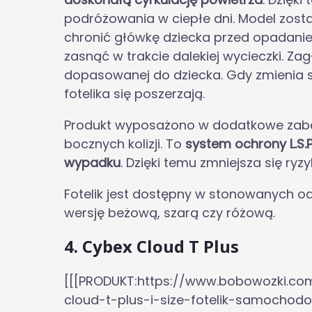
podróżowania w ciepłe dni. Model zost
chronić główkę dziecka przed opadani
zasnąć w trakcie dalekiej wycieczki. Z
dopasowanej do dziecka. Gdy zmienia s
fotelika się poszerzają.
Produkt wyposażono w dodatkowe zabe
bocznych kolizji. To
system ochrony L.S.P
wypadku
. Dzięki temu zmniejsza się ry
Fotelik jest dostępny w stonowanych o
wersję beżową, szarą czy różową.
4. Cybex Cloud T Plus
[[[PRODUKT:https://www.bobowozki.co
cloud-t-plus-i-size-fotelik-samochod