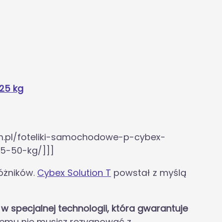
 25 kg
m.pl/foteliki-samochodowe-p-cybex-
15-50-kg/]]]
óżników.
Cybex Solution T
powstał z myślą
 specjalnej technologii, która gwarantuje
i temu nie musisz rezygnować z