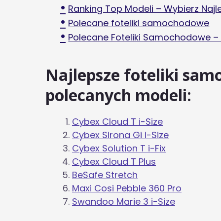
Ranking Top Modeli – Wybierz Naj
Polecane foteliki samochodowe
Polecane Foteliki Samochodowe –
Najlepsze foteliki sam
polecanych modeli:
Cybex Cloud T i-Size
Cybex Sirona Gi i-Size
Cybex Solution T i-Fix
Cybex Cloud T Plus
BeSafe Stretch
Maxi Cosi Pebble 360 Pro
Swandoo Marie 3 i-Size