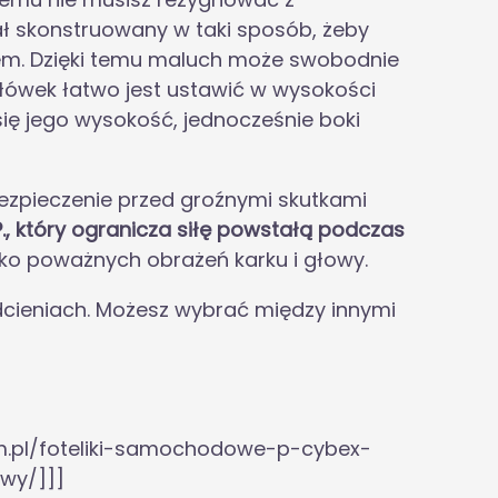
ał skonstruowany w taki sposób, żeby
em. Dzięki temu maluch może swobodnie
agłówek łatwo jest ustawić w wysokości
ię jego wysokość, jednocześnie boki
zpieczenie przed groźnymi skutkami
., który ogranicza siłę powstałą podczas
zyko poważnych obrażeń karku i głowy.
dcieniach. Możesz wybrać między innymi
m.pl/foteliki-samochodowe-p-cybex-
owy/]]]