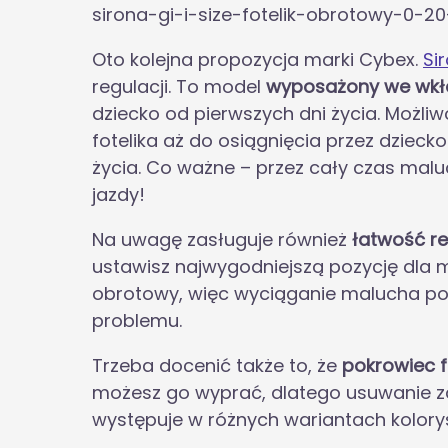
sirona-gi-i-size-fotelik-obrotowy-0-20
Oto kolejna propozycja marki Cybex.
Si
regulacji. To model
wyposażony we wkł
dziecko od pierwszych dni życia. Możli
fotelika aż do osiągnięcia przez dzieck
życia. Co ważne – przez cały czas ma
jazdy!
Na uwagę zasługuje również
łatwość re
ustawisz najwygodniejszą pozycję dla 
obrotowy, więc wyciąganie malucha po
problemu.
Trzeba docenić także to, że
pokrowiec f
możesz go wyprać, dlatego usuwanie za
występuje w różnych wariantach kolory