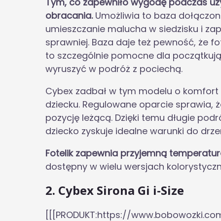
Tym, co zapewniło wygodę podczas uży
obracania.
Umożliwia to baza dołączona
umieszczanie malucha w siedzisku i za
sprawniej. Baza daje też pewność, że f
to szczególnie pomocne dla początkują
wyruszyć w podróż z pociechą.
Cybex zadbał w tym modelu o komfort r
dziecku. Regulowane oparcie sprawia, 
pozycję leżącą. Dzięki temu długie pod
dziecko zyskuje idealne warunki do drze
Fotelik zapewnia przyjemną temperaturę
dostępny w wielu wersjach kolorystyczny
2. Cybex Sirona Gi i-Size
[[[PRODUKT:https://www.bobowozki.co