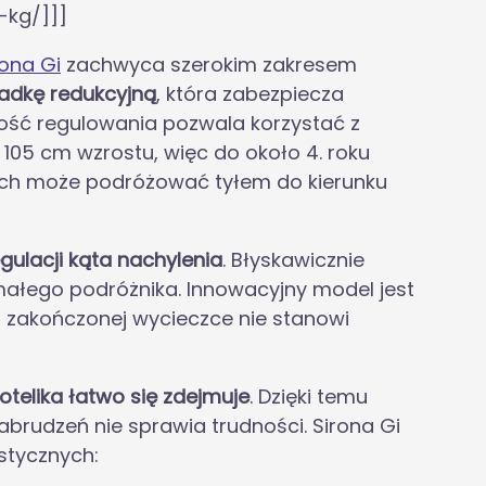
-kg/]]]
rona Gi
zachwyca szerokim zakresem
adkę redukcyjną
, która zabezpiecza
wość regulowania pozwala korzystać z
o 105 cm wzrostu, więc do około 4. roku
luch może podróżować tyłem do kierunku
gulacji kąta nachylenia
. Błyskawicznie
małego podróżnika. Innowacyjny model jest
 zakończonej wycieczce nie stanowi
otelika łatwo się zdejmuje
. Dzięki temu
brudzeń nie sprawia trudności. Sirona Gi
stycznych: