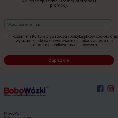
Nie przegap żadnej istotnej informacji i
promocji.
E
m
Rozumiem
Politykę prywatności
i
politykę plików cookies
oraz
a
wyrażam zgodę na otrzymywanie na podany adres e-mail
i
informacji handlowo-marketingowych.
l
*
Zapisz się
Produkty
Wózki dziecięce