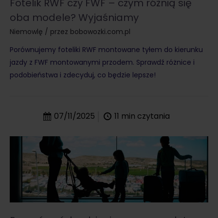
Fotelik RWF czy FWF – czym różnią się
oba modele? Wyjaśniamy
Niemowlę
/ przez
bobowozki.com.pl
Porównujemy foteliki RWF montowane tyłem do kierunku
jazdy z FWF montowanymi przodem. Sprawdź różnice i
podobieństwa i zdecyduj, co będzie lepsze!
07/11/2025
11
min czytania