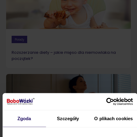
Porady
Rozszerzanie diety – jakie mięso dla niemowlaka na
początek?
Zgoda
Szczegóły
O plikach cookies
Porady