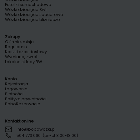
Foteliki samochodowe
Wózki dziecięce 3w1
Wózki dziecięce spacerowe
Wózki dziecięce bliźniacze
Zakupy
O firmie, misja
Regulamin
Koszt i czas dostawy
Wymiana, zwrot
Lokalne sklepy BW
Konto
Rejestracja
Logowanie
Płatności
Polityka prywatności
BoboRezerwacje
Kontakt online
info@bobowozki.pl
504 773 060
(pn-pt 8.00-18.00)