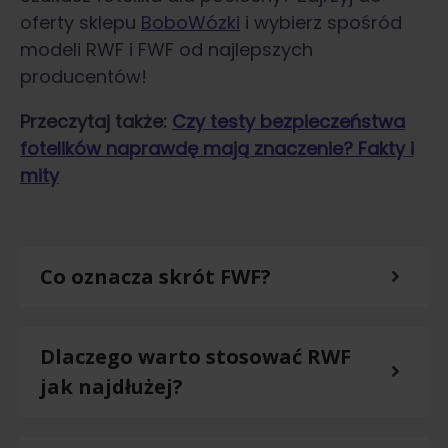
oferty sklepu
BoboWózki
i wybierz spośród
modeli RWF i FWF od najlepszych
producentów!
Przeczytaj także:
Czy testy bezpieczeństwa
fotelików naprawdę mają znaczenie? Fakty i
mity
Co oznacza skrót FWF?
Dlaczego warto stosować RWF
jak najdłużej?