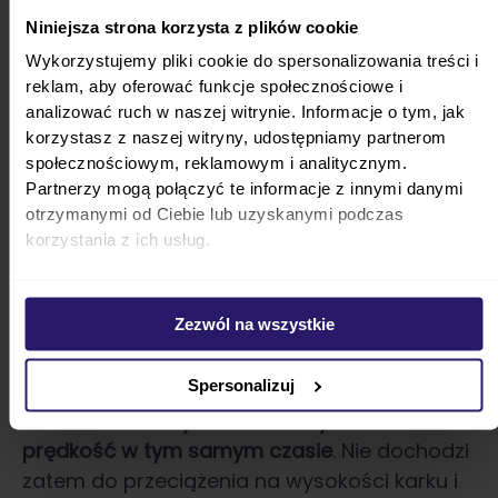
Niniejsza strona korzysta z plików cookie
Większość rodziców zaczyna rozważać
Wykorzystujemy pliki cookie do spersonalizowania treści i
zmianę fotelika, gdy dziecko po prostu
reklam, aby oferować funkcje społecznościowe i
wyrasta z pierwszego fotelika dla
analizować ruch w naszej witrynie. Informacje o tym, jak
noworodków.
Najlepsze i najbezpieczniejsze
korzystasz z naszej witryny, udostępniamy partnerom
rozwiązanie to kolejny fotelik RWF, czyli
społecznościowym, reklamowym i analitycznym.
montowany tyłem do kierunku jazdy.
Partnerzy mogą połączyć te informacje z innymi danymi
otrzymanymi od Ciebie lub uzyskanymi podczas
Przy jeździe dziecka tyłem ochronę
korzystania z ich usług.
zapewniamy w momencie zapierania się
plecków oraz głowy o tył fotelika w tych
Zezwól na wszystkie
najbardziej krytycznych momentach, które
mogą nam się nieoczekiwanie przydarzyć
Spersonalizuj
podczas podróży.
Przy szarpnięciu ciało
dziecka na każdym odcinku wytraca
prędkość w tym samym czasie
. Nie dochodzi
zatem do przeciążenia na wysokości karku i