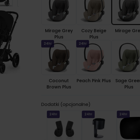
Mirage Grey
Cozy Beige
Mirage Gr
Plus
Plus
24h!
24h!
Coconut
Peach Pink Plus
Sage Gree
Brown Plus
Plus
Dodatki (opcjonalne)
24h!
24h!
24h!