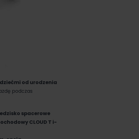
dziećmi od urodzenia
jazdę podczas
iedzisko spacerowe
samochodowy
CLOUD T i-