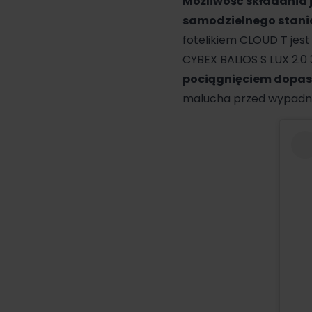
Możliwość składania 
samodzielnego stania 
fotelikiem CLOUD T jes
CYBEX BALIOS S LUX 2.0
pociągnięciem dopaso
malucha przed wypadn