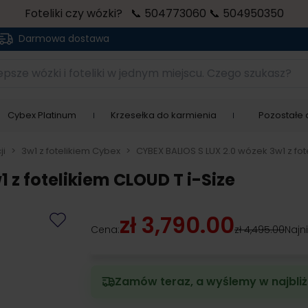
Foteliki czy wózki? 📞 504773060 📞 504950350
Darmowa dostawa
sze wózki i foteliki w jednym miejscu. Czego szukasz?
Cybex Platinum
Krzesełka do karmienia
Pozostałe a
ji
>
3w1 z fotelikiem Cybex
>
CYBEX BALIOS S LUX 2.0 wózek 3w1 z fot
 z fotelikiem CLOUD T i-Size
zł 3,790.00
Cena:
zł 4,495.00
Najn
Zamów teraz, a wyślemy w najbliż