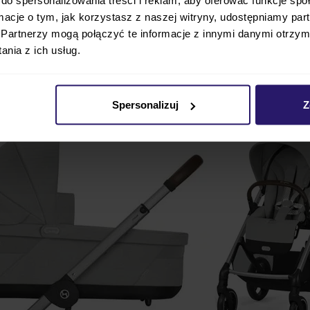
ormacje o tym, jak korzystasz z naszej witryny, udostępniamy p
Partnerzy mogą połączyć te informacje z innymi danymi otrzym
nia z ich usług.
yposażenie
Parametry techniczne
FAQ
Opinie
LUX 2.0 3w1 z fotelikiem CLOUD T – najważni
Spersonalizuj
Z