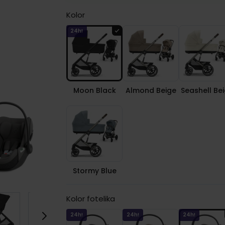
Kolor
24h!
Moon Black
Almond Beige
Seashell Be
Stormy Blue
Kolor fotelika
24h!
24h!
24h!