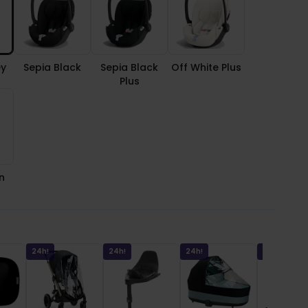
ey
Sepia Black
Sepia Black
Off White Plus
Plus
n
24h!
24h!
24h!
24h!