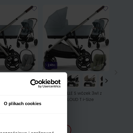
24h!
 S wózek 3w1 z
CYBEX GAZELLE S wózek 3w1 z
OUD G3 i-Size
fotelikiem CLOUD T i-Size
O plikach cookies
5 797,00 zł
ZOBACZ
ołecznościowe i analizować