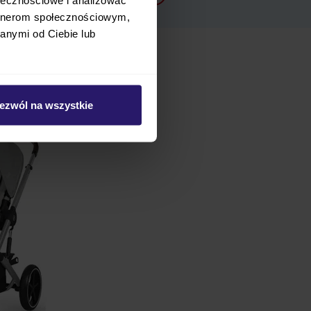
artnerom społecznościowym,
anymi od Ciebie lub
Marka
ejsze informacje
ezwól na wszystkie