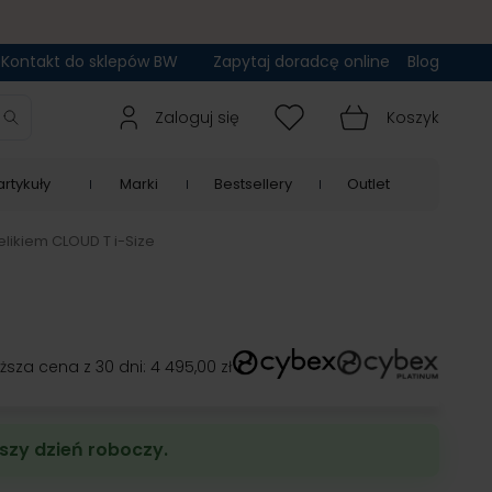
Kontakt do sklepów BW
Zapytaj doradcę online
Blog
Zaloguj się
Koszyk
rtykuły
Marki
Bestsellery
Outlet
elikiem CLOUD T i-Size
iższa cena z 30 dni:
4 495,00 zł
szy dzień roboczy.