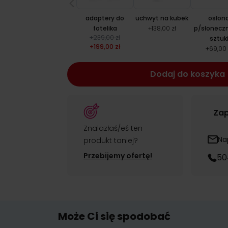
adaptery do
uchwyt na kubek
osłon
fotelika
+
138,00 zł
p/słoneczn
+
239,00 zł
sztuk
+
199,00 zł
+
69,00 
Dodaj do koszyka
Zap
Znalazłaś/eś ten
Na
produkt taniej?
Przebijemy ofertę!
50
Może Ci się spodobać