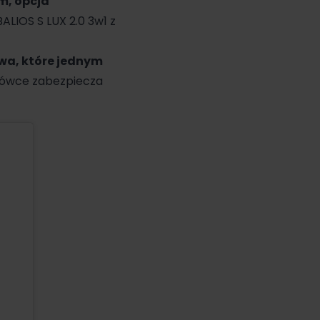
m, opcja
ALIOS S LUX 2.0 3w1 z
wa, które jednym
rówce zabezpiecza