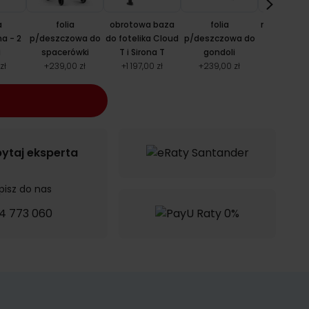
a
folia
obrotowa baza
folia
mata pod f
a - 2
p/deszczowa do
do fotelika Cloud
p/deszczowa do
Tulok
i
spacerówki
T i Sirona T
gondoli
+
119,00 
zł
+
239,00 zł
+
1 197,00 zł
+
239,00 zł
ytaj eksperta
pisz do nas
4 773 060