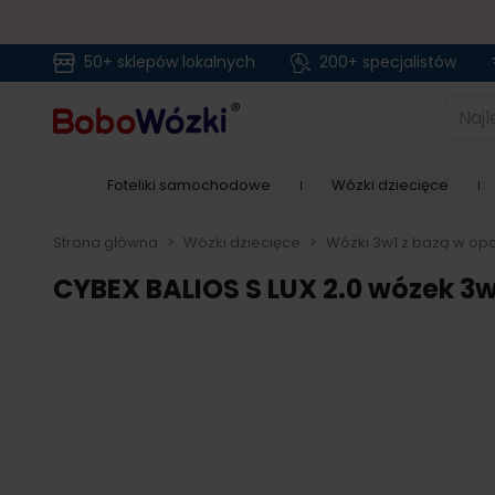
50+ sklepów lokalnych
200+ specjalistów
Przejdź do treści
Najlep
Foteliki samochodowe
Wózki dziecięce
Strona główna
>
Wózki dziecięce
>
Wózki 3w1 z bazą w opc
CYBEX BALIOS S LUX 2.0 wózek 3w1