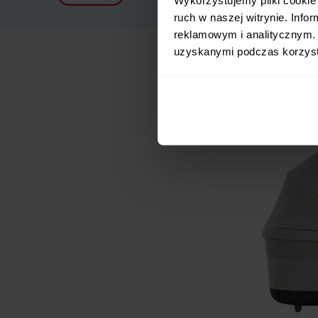
ruch w naszej witrynie. Inf
reklamowym i analitycznym. 
uzyskanymi podczas korzysta
Opis
W
CYBEX BALIOS S 