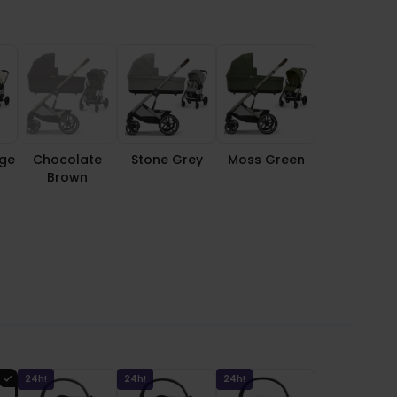
ige
Chocolate
Stone Grey
Moss Green
Brown
24h!
24h!
24h!