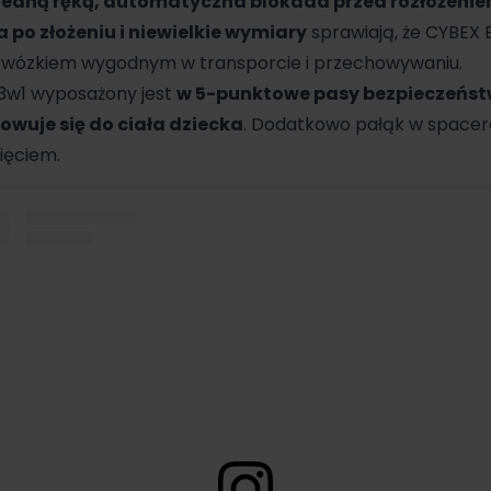
jedną ręką, automatyczna blokada przed rozłożenie
po złożeniu i niewielkie wymiary
sprawiają, że CYBEX B
t wózkiem wygodnym w transporcie i przechowywaniu.
 3w1 wyposażony jest
w 5-punktowe pasy bezpieczeńst
wuje się do ciała dziecka
. Dodatkowo pałąk w space
ięciem.