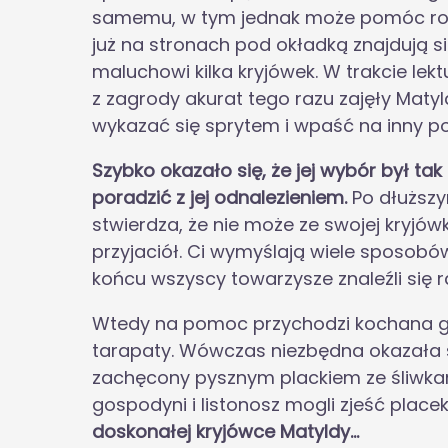
samemu, w tym jednak może pomóc rodz
już na stronach pod okładką znajdują s
maluchowi kilka kryjówek. W trakcie lek
z zagrody akurat tego razu zajęły Matyld
wykazać się sprytem i wpaść na inny p
Szybko okazało się, że jej wybór był ta
poradzić z jej odnalezieniem.
Po dłuższy
stwierdza, że nie może ze swojej kryjó
przyjaciół. Ci wymyślają wiele sposobó
końcu wszyscy towarzysze znaleźli się 
Wtedy na pomoc przychodzi kochana g
tarapaty. Wówczas niezbędna okazała s
zachęcony pysznym plackiem ze śliwkam
gospodyni i listonosz mogli zjeść place
doskonałej kryjówce Matyldy…