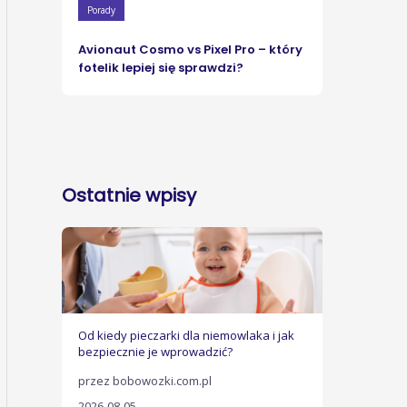
Porady
Avionaut Cosmo vs Pixel Pro – który
fotelik lepiej się sprawdzi?
Ostatnie wpisy
Od kiedy pieczarki dla niemowlaka i jak
bezpiecznie je wprowadzić?
przez bobowozki.com.pl
2026-08-05