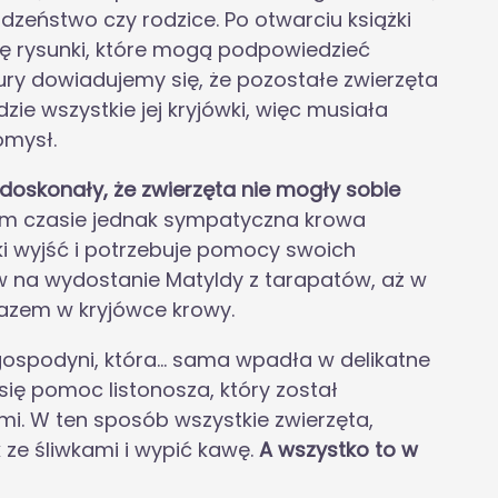
eństwo czy rodzice. Po otwarciu książki
ię rysunki, które mogą podpowiedzieć
tury dowiadujemy się, że pozostałe zwierzęta
zie wszystkie jej kryjówki, więc musiała
omysł.
k doskonały, że zwierzęta nie mogły sobie
m czasie jednak sympatyczna krowa
wki wyjść i potrzebuje pomocy swoich
w na wydostanie Matyldy z tarapatów, aż w
razem w kryjówce krowy.
ospodyni, która… sama wpadła w delikatne
ię pomoc listonosza, który został
i. W ten sposób wszystkie zwierzęta,
k ze śliwkami i wypić kawę.
A wszystko to w