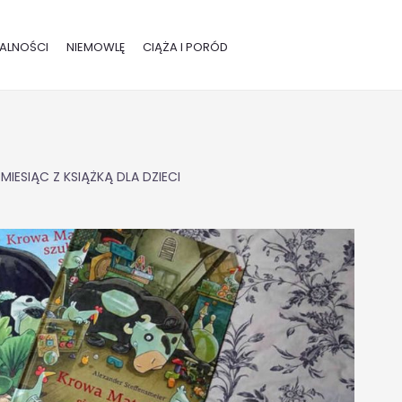
ALNOŚCI
NIEMOWLĘ
CIĄŻA I PORÓD
 MIESIĄC Z KSIĄŻKĄ DLA DZIECI