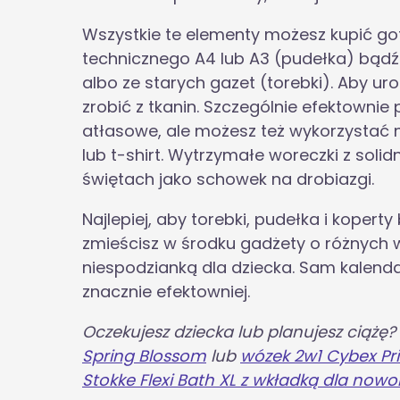
Wszystkie te elementy możesz kupić go
technicznego A4 lub A3 (pudełka) bądź
albo ze starych gazet (torebki). Aby u
zrobić z tkanin. Szczególnie efektownie
atłasowe, ale możesz też wykorzystać ni
lub t-shirt. Wytrzymałe woreczki z soli
świętach jako schowek na drobiazgi.
Najlepiej, aby torebki, pudełka i kopert
zmieścisz w środku gadżety o różnych w
niespodzianką dla dziecka. Sam kalend
znacznie efektowniej.
Oczekujesz dziecka lub planujesz ciążę?
Spring Blossom
lub
wózek 2w1 Cybex Pr
Stokke Flexi Bath XL z wkładką dla now