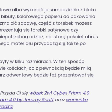
towe albo wykonać je samodzielnie z bloku
 bibuły, kolorowego papieru do pakowania
rozmaicić zabawę, część z torebek możesz
 prezentują się torebki satynowe czy
epotrzebną odzież, np. starą pościel, obrus
dnego materiału przydadzą się także po
y były w kilku rozmiarach. W ten sposób
ielkościach, co z pewnością będzie miłą
arz adwentowy będzie też prezentował się
 Przyda Ci się
wózek 2w1 Cybex Priam 4.0
iam 4.0 by Jeremy Scott
oraz
wanienka
orodka
.