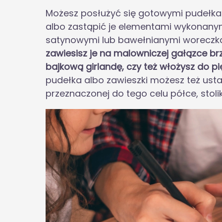
Możesz posłużyć się gotowymi pudełka
albo zastąpić je elementami wykonanym
satynowymi lub bawełnianymi woreczk
zawiesisz je na malowniczej gałązce br
bajkową girlandę, czy też włożysz do 
pudełka albo zawieszki możesz też us
przeznaczonej do tego celu półce, stoli