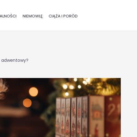
ALNOŚCI
NIEMOWLĘ
CIĄŻA I PORÓD
rz adwentowy?