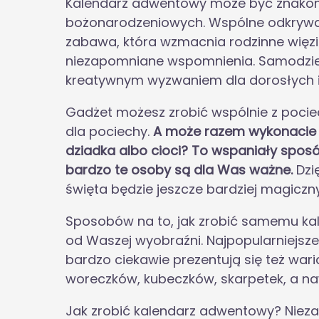
Kalendarz adwentowy może być znakom
bożonarodzeniowych. Wspólne odkrywan
zabawa, która wzmacnia rodzinne więzi
niezapomniane wspomnienia. Samodzieln
kreatywnym wyzwaniem dla dorosłych i 
Gadżet możesz zrobić wspólnie z pocie
dla pociechy.
A może razem wykonacie 
dziadka albo cioci? To wspaniały sposó
bardzo te osoby są dla Was ważne.
Dzi
święta będzie jeszcze bardziej magiczny
Sposobów na to, jak zrobić samemu kal
od Waszej wyobraźni. Najpopularniejsze
bardzo ciekawie prezentują się też war
woreczków, kubeczków, skarpetek, a na
Jak zrobić kalendarz adwentowy? Niezale