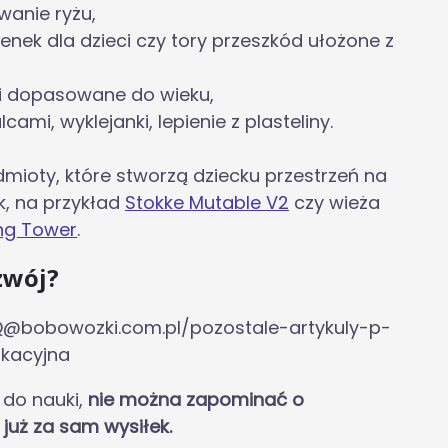
wanie ryżu,
enek dla dzieci czy tory przeszkód ułożone z
cki dopasowane do wieku,
ami, wyklejanki, lepienie z plasteliny.
ioty, które stworzą dziecku przestrzeń na
k, na przykład
Stokke Mutable V2
czy wieża
ng Tower
.
zwój?
Q@bobowozki.com.pl/pozostale-artykuly-p-
kacyjna
 do nauki,
nie można zapominać o
już za sam wysiłek.