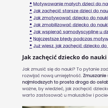
Motywowanie małych dzieci do na
Jak zachęcić starsze dzieci do nau
Jak zmotywować dziecko do nauki 
Jak zmobilizować dziecko do nauki
Jak wspierać samodyscyplinę u d
Najczęstsze błędy podczas motyw
Już wiesz, jak zachęcić dziecko do
Jak zachęcić dziecko do nauki
Jak zmusić się do nauki? To pytanie za
rozwijać nową umiejętność.
Zmuszanie s
najmłodszych to prosta droga do osłab
ważne, by wiedzieć, jak zachęcić dziecko
warto zastosować u maluszków i pocie