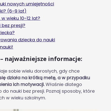
uki nowych umiejętności
ki? (6–9 lat)
w wieku 10–12 lat?
 bez presji?
ziecka?
owania dziecka do nauki
 nauki!
 – najważniejsze informacje:
daje sobie wielu dorosłych, gdy chce
ię działa na krótką metę, a w przypadku
ienia ich motywacji.
Właśnie dlatego
 do nauki bez presji. Poznaj sposoby, które
ch w wieku szkolnym.