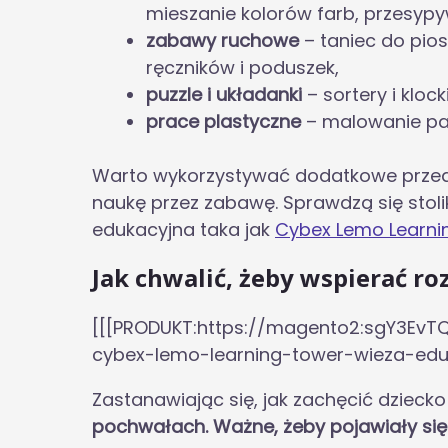
mieszanie kolorów farb, przesypy
zabawy ruchowe
– taniec do pios
ręczników i poduszek,
puzzle i układanki
– sortery i klo
prace plastyczne
– malowanie palc
Warto wykorzystywać dodatkowe przedm
naukę przez zabawę. Sprawdzą się stoli
edukacyjna taka jak
Cybex Lemo Learni
Jak chwalić, żeby wspierać ro
[[[PRODUKT:https://magento2:sgY3EvT
cybex-lemo-learning-tower-wieza-edu
Zastanawiając się, jak zachęcić dziecko
pochwałach. Ważne, żeby pojawiały się 