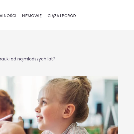
ALNOŚCI
NIEMOWLĘ
CIĄŻA I PORÓD
nauki od najmłodszych lat?