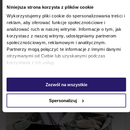
też inne warianty kolorystyczne: niebieski,
beżowy, biały. Możesz zdecydować się
Niniejsza strona korzysta z plików cookie
również na wanienkę ozdobioną wzorem –
Wykorzystujemy pliki cookie do spersonalizowania treści i
wersja Mickey Celebration ma uroczą grafikę.
reklam, aby oferować funkcje społecznościowe i
analizować ruch w naszej witrynie. Informacje o tym, jak
Różnorodność wariantów kolorystycznych
korzystasz z naszej witryny, udostępniamy partnerom
pozwala dopasować produkt do aranżacji.
społecznościowym, reklamowym i analitycznym.
Partnerzy mogą połączyć te informacje z innymi danymi
otrzymanymi od Ciebie lub uzyskanymi podczas
korzystania z ich usług.
Zezwól na wszystkie
Spersonalizuj