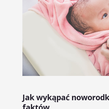
Jak wykąpać noworodk
faktów