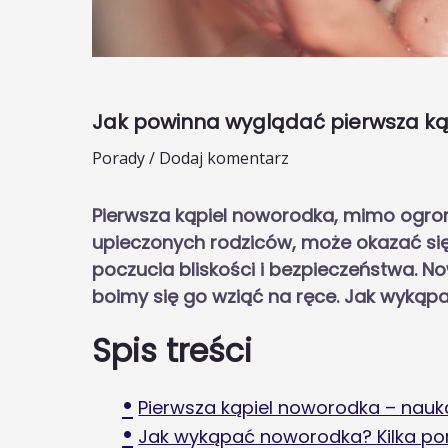
Jak powinna wyglądać pierwsza k
Porady
/
Dodaj komentarz
Pierwsza kąpiel noworodka, mimo ogro
upieczonych rodziców, może okazać się
poczucia bliskości i bezpieczeństwa. 
boimy się go wziąć na ręce. Jak wyką
Spis treści
Pierwsza kąpiel noworodka – nauk
Jak wykąpać noworodka? Kilka p