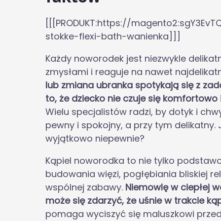
[[[PRODUKT:https://magento2:sgY3EvT
stokke-flexi-bath-wanienka]]]
Każdy noworodek jest niezwykle delikat
zmysłami i reaguje na nawet najdelikatn
lub zmiana ubranka spotykają się z zad
to, że dziecko nie czuje się komfortowo
Wielu specjalistów radzi, by dotyk i ch
pewny i spokojny, a przy tym delikatny
wyjątkowo niepewnie?
Kąpiel noworodka to nie tylko podstawo
budowania więzi, pogłębiania bliskiej re
wspólnej zabawy.
Niemowlę w ciepłej wo
może się zdarzyć, że uśnie w trakcie kąpi
pomaga wyciszyć się maluszkowi prze