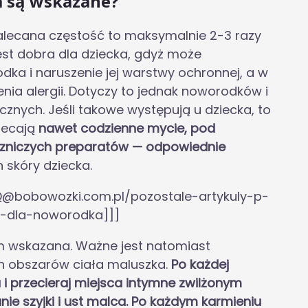
a są wskazane?
Zalecana częstość to maksymalnie 2-3 razy
jest dobra dla dziecka, gdyż może
a i naruszenie jej warstwy ochronnej, a w
nia alergii. Dotyczy to jednak noworodków i
nych. Jeśli takowe występują u dziecka, to
lecają
nawet codzienne mycie, pod
czniczych preparatów — odpowiednie
skóry dziecka.
Q@bobowozki.com.pl/pozostale-artykuly-p-
a-dla-noworodka]]]
em wskazana. Ważne jest natomiast
h obszarów ciała maluszka.
Po każdej
 i przecieraj miejsca intymne zwilżonym
nie szyjki i ust malca. Po każdym karmieniu