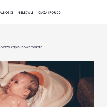
ALNOŚCI
NIEMOWLĘ
CIĄŻA I PORÓD
erwsza kąpiel noworodka?