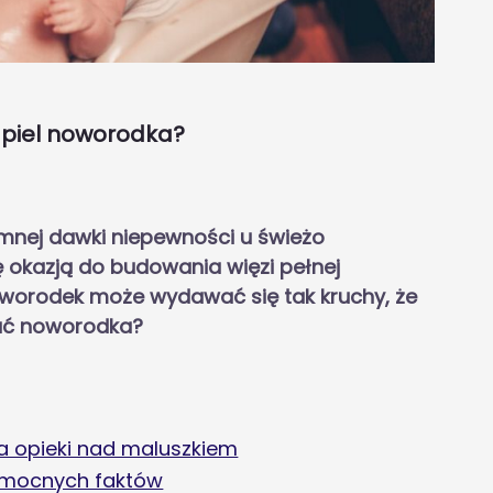
ąpiel noworodka?
mnej dawki niepewności u świeżo
 okazją do budowania więzi pełnej
Noworodek może wydawać się tak kruchy, że
pać noworodka?
a opieki nad maluszkiem
omocnych faktów