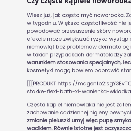
Czy częste kąpiele noworodk
Wiesz już, jak często myć noworodka. 
w tygodniu. Większa częstotliwość nie 
powodować przesuszenie skóry noworodk
efekcie może zwiększać ryzyko wystąpie
niemowląt bez problemów dermatologicz
w takich przypadkach dermatolodzy za
warunkiem stosowania specjalnych, le
kosmetyki mogą bowiem poprawić stan 
[[[PRODUKT:https://magento2:sgY3EvT
stokke-flexi-bath-xl-wanienka-wkladk
Częsta kąpiel niemowlaka nie jest zat
zachowanie codziennej higieny pewnyc
zmianie pieluszki umyj więc pupę smyka
wacikiem. Równie istotne jest oczyszcza