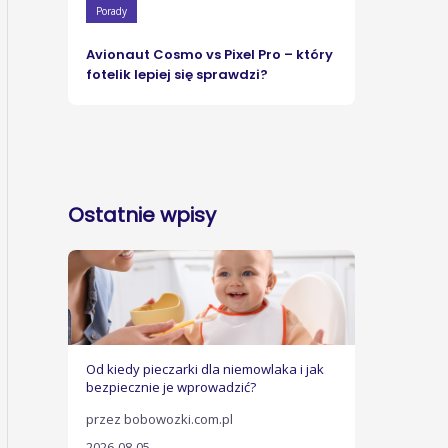
Porady
Avionaut Cosmo vs Pixel Pro – który
fotelik lepiej się sprawdzi?
Ostatnie wpisy
Od kiedy pieczarki dla niemowlaka i jak
bezpiecznie je wprowadzić?
przez bobowozki.com.pl
2026-08-05