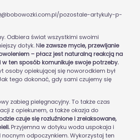
Q@bobowozki.com.pl/pozostale-artykuly-p-
ny. Odbiera świat wszystkimi swoimi
iejszy dotyk. N
ie zawsze mycie, przewijanie
owoleniem – płacz jest naturalną reakcją na
 i w ten sposób komunikuje swoje potrzeby.
wyt osoby opiekującej się noworodkiem był
. Jak tego dokonać, gdy sami czujemy się
wy zabieg pielęgnacyjny. To także czas
lacji z opiekunem, a także okazja do
dzie czuje się rozluźnione i zrelaksowane,
eli.
Przyjemna w dotyku woda uspokaja i
d nocnym odpoczynkiem. Wykorzystaj ten