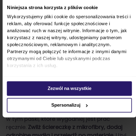
wzmocnione części.
Następie wlej mydło lub wsyp
Niniejsza strona korzysta z plików cookie
proszek i odczekaj 30 min. Po tym czasie chwyć
Wykorzystujemy pliki cookie do spersonalizowania treści i
reklam, aby oferować funkcje społecznościowe i
szczoteczkę i przejedź nią po materiale. W
analizować ruch w naszej witrynie. Informacje o tym, jak
szczególnie zabrudzonych miejscach możesz
korzystasz z naszej witryny, udostępniamy partnerom
pocierać mocniej, a jeśli plamy nadal nie chcą zejść,
społecznościowym, reklamowym i analitycznym.
to zalej je mieszanką octu i sody. Następie wysusz
Partnerzy mogą połączyć te informacje z innymi danymi
wszystko tak samo, jak w przypadku prania w
otrzymanymi od Ciebie lub uzyskanymi podczas
korzystania z ich usług.
pralce.
Ważne! Ocet i soda odbarwiają materiał,
więc sposób ten sprawdzi się jedynie w
Zezwól na wszystkie
przypadku jasnych tkanin.
Spersonalizuj
Wózek dziecięcy ma dużo ruchomych części,
w tym paski, które wygodniej jest prać
ręcznie.
Zwilż ściereczkę z mikrofibry, dodaj
odrobinę mydła i przejedź po materiale.
Użyj