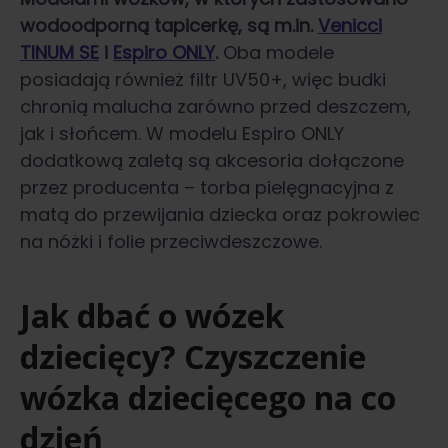
wodoodporną tapicerkę, są m.in.
Venicci
TINUM S
E
i
Espiro ONLY
.
Oba modele
posiadają również filtr UV50+, więc budki
chronią malucha zarówno przed deszczem,
jak i słońcem. W modelu Espiro ONLY
dodatkową zaletą są akcesoria dołączone
przez producenta – torba pielęgnacyjna z
matą do przewijania dziecka oraz pokrowiec
na nóżki i folie przeciwdeszczowe.
Jak dbać o wózek
dziecięcy? Czyszczenie
wózka dziecięcego na co
dzień