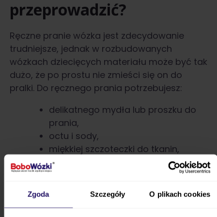
przeprowadzić?
Ręczne pranie wózka jest zdecydowanie
trudniejsze, jednak w rozbudowanych
wózkach dziecięcych materiału może być tak
dużo, że po prostu nie zmieści się on do
pralki. Do ręcznego prania potrzebujesz:
delikatnego mydła lub proszku do
prania,
octu i sody,
miękkiej szczoteczki do tkanin,
ręczników,
wanny lub wysokiego brodzika.
Zgoda
Szczegóły
O plikach cookies
Włóż materiał do wanny, a następnie zalej go zimną
wodą. Ważne jest to, aby nasączyć nawet grubsze i