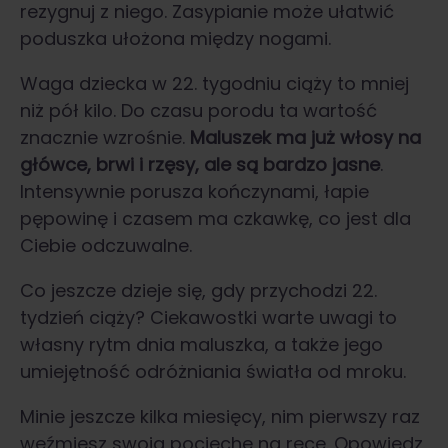
rezygnuj z niego. Zasypianie może ułatwić
poduszka ułożona między nogami.
Waga dziecka w 22. tygodniu ciąży to mniej
niż pół kilo. Do czasu porodu ta wartość
znacznie wzrośnie.
Maluszek ma już włosy na
główce, brwi i rzęsy, ale są bardzo jasne
.
Intensywnie porusza kończynami, łapie
pępowinę i czasem ma czkawkę, co jest dla
Ciebie odczuwalne.
Co jeszcze dzieje się, gdy przychodzi 22.
tydzień ciąży? Ciekawostki warte uwagi to
własny rytm dnia maluszka, a także jego
umiejętność odróżniania światła od mroku.
Minie jeszcze kilka miesięcy, nim pierwszy raz
weźmiesz swoją pociechę na ręce. Opowiedz