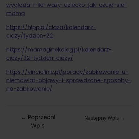
wyglada-i-ile-wazy-dziecko-jak-czuje-sie-
mama
https://hipp.pl/ciaza/kalendarz-
ciazy/tydzien-22
https://mamaginekolog.pl/kalendarz-
ciazy/22-tydzien-ciazy/
https://vinciclinic.pl/porady/zabkowanie-u-
niemowlat-objawy-i-sprawdzone-sposoby-
na-zabkowanie/
←
Poprzedni
Następny Wpis
→
Wpis