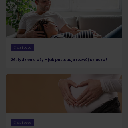
Ciąża i poród
26. tydzień ciąży – jak postępuje rozwój dziecka?
Ciąża i poród