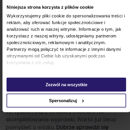
Zmiany hormonalne, zmęczenie i problemy ze
Niniejsza strona korzysta z plików cookie
snem wpływają na koncentrację i pamięć.
Wykorzystujemy pliki cookie do spersonalizowania treści i
reklam, aby oferować funkcje społecznościowe i
analizować ruch w naszej witrynie. Informacje o tym, jak
korzystasz z naszej witryny, udostępniamy partnerom
społecznościowym, reklamowym i analitycznym.
Partnerzy mogą połączyć te informacje z innymi danymi
Możliwe są również okresowe wahania
otrzymanymi od Ciebie lub uzyskanymi podczas
nastroju. Czasem towarzyszy Ci napływ
korzystania z ich usług.
energii, jednak zdarza się też, że pojawiają się
obawy związane z przyszłością. W
momentach rozdrażnienia czy płaczliwości
Zezwól na wszystkie
warto szukać wsparcia w rozmowie z
najbliższymi.
Spersonalizuj
22. tydzień ciąży to dobry moment na
skompletowanie wyprawki. Warto już teraz
pomyśleć o wózku.
Dobrze sprawdzi się