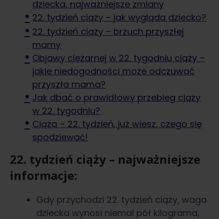
dziecka, najważniejsze zmiany
22. tydzień ciąży – jak wygląda dziecko?
22. tydzień ciąży – brzuch przyszłej
mamy
Objawy ciężarnej w 22. tygodniu ciąży –
jakie niedogodności może odczuwać
przyszła mama?
Jak dbać o prawidłowy przebieg ciąży
w 22. tygodniu?
Ciąża – 22. tydzień, już wiesz, czego się
spodziewać!
22. tydzień ciąży – najważniejsze
informacje:
Gdy przychodzi 22. tydzień ciąży, waga
dziecka wynosi niemal pół kilograma,