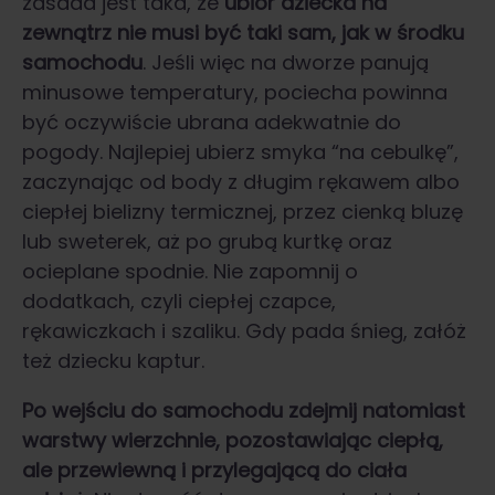
zasada jest taka, że
ubiór dziecka na
zewnątrz nie musi być taki sam, jak w środku
samochodu
. Jeśli więc na dworze panują
minusowe temperatury, pociecha powinna
być oczywiście ubrana adekwatnie do
pogody. Najlepiej ubierz smyka “na cebulkę”,
zaczynając od body z długim rękawem albo
ciepłej bielizny termicznej, przez cienką bluzę
lub sweterek, aż po grubą kurtkę oraz
ocieplane spodnie. Nie zapomnij o
dodatkach, czyli ciepłej czapce,
rękawiczkach i szaliku. Gdy pada śnieg, załóż
też dziecku kaptur.
Po wejściu do samochodu zdejmij natomiast
warstwy wierzchnie, pozostawiając ciepłą,
ale przewiewną i przylegającą do ciała