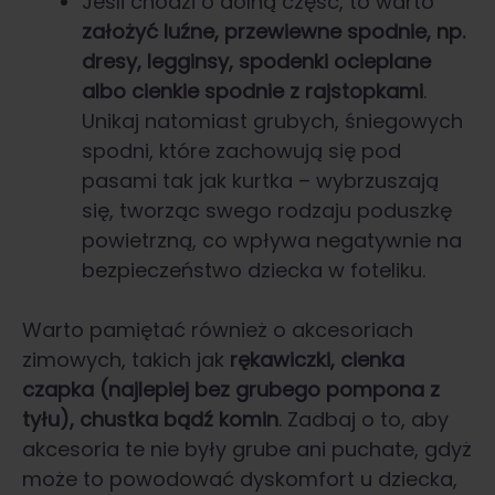
Jeśli chodzi o dolną część, to warto
założyć luźne, przewiewne spodnie, np.
dresy, legginsy, spodenki ocieplane
albo cienkie spodnie z rajstopkami
.
Unikaj natomiast grubych, śniegowych
spodni, które zachowują się pod
pasami tak jak kurtka – wybrzuszają
się, tworząc swego rodzaju poduszkę
powietrzną, co wpływa negatywnie na
bezpieczeństwo dziecka w foteliku.
Warto pamiętać również o akcesoriach
zimowych, takich jak
rękawiczki, cienka
czapka (najlepiej bez grubego pompona z
tyłu), chustka bądź komin
. Zadbaj o to, aby
akcesoria te nie były grube ani puchate, gdyż
może to powodować dyskomfort u dziecka,