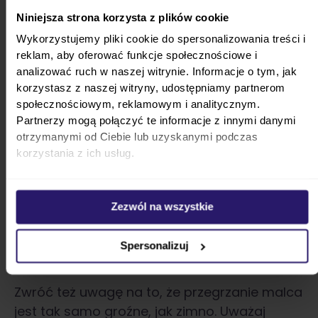
maluszka kocykiem po zapięciu pasów.
Niniejsza strona korzysta z plików cookie
Wykorzystujemy pliki cookie do spersonalizowania treści i
Zadbaj szczególnie o szyję i głowę malca,
reklam, aby oferować funkcje społecznościowe i
gdyż to w tych miejscach najszybciej “ucieka”
analizować ruch w naszej witrynie. Informacje o tym, jak
ciepło.
Załóż dziecku czapeczkę i rękawiczki
korzystasz z naszej witryny, udostępniamy partnerom
społecznościowym, reklamowym i analitycznym.
chroniące małe dłonie. Regularnie sprawdzaj
Partnerzy mogą połączyć te informacje z innymi danymi
mu kark. Jeśli jest:
otrzymanymi od Ciebie lub uzyskanymi podczas
korzystania z ich usług.
suchy i ciepły, to oznacza właściwą
temperaturę pociechy,
wilgotny i gorący – oznacza, że smyk
Zezwól na wszystkie
jest przegrzany i trzeba zdjąć z niego
warstwę odzieży,
Spersonalizuj
zimny – należy dogrzać dziecko.
Zwróć też uwagę na to, że przegrzanie malca
jest tak samo groźne, jak zimno. Uważaj