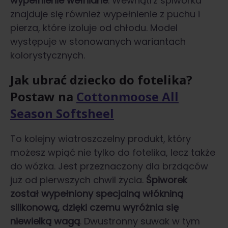
wypełnienie wełniane
. Wewnątrz śpiworka
znajduje się również wypełnienie z puchu i
pierza, które izoluje od chłodu. Model
występuje w stonowanych wariantach
kolorystycznych.
Jak ubrać dziecko do fotelika
?
Postaw na
Cottonmoose All
Season Softsheel
To kolejny wiatroszczelny produkt, który
możesz wpiąć nie tylko do fotelika, lecz także
do wózka. Jest przeznaczony dla brzdąców
już od pierwszych chwil życia.
Śpiworek
został wypełniony specjalną włókniną
silikonową, dzięki czemu wyróżnia się
niewielką wagą
. Dwustronny suwak w tym