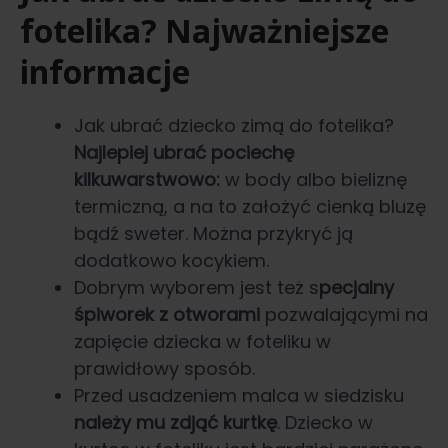
fotelika? Najważniejsze
informacje
Jak ubrać dziecko zimą do fotelika?
Najlepiej ubrać pociechę
kilkuwarstwowo:
w body albo bieliznę
termiczną, a na to założyć cienką bluzę
bądź sweter. Można przykryć ją
dodatkowo kocykiem.
Dobrym wyborem jest też s
pecjalny
śpiworek z otworami
pozwalającymi na
zapięcie dziecka w foteliku w
prawidłowy sposób.
Przed usadzeniem malca w siedzisku
należy mu zdjąć kurtkę
. Dziecko w