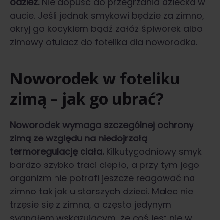
odzież.
Nie dopuść do przegrzania dziecka w
aucie. Jeśli jednak smykowi będzie za zimno,
okryj go kocykiem bądź załóż śpiworek albo
zimowy otulacz do fotelika dla noworodka.
Noworodek w foteliku
zimą – jak go ubrać?
Noworodek wymaga szczególnej ochrony
zimą ze względu na niedojrzałą
termoregulację ciała.
Kilkutygodniowy smyk
bardzo szybko traci ciepło, a przy tym jego
organizm nie potrafi jeszcze reagować na
zimno tak jak u starszych dzieci. Malec nie
trzęsie się z zimna, a często jedynym
sygnałem wskazującym, że coś jest nie w