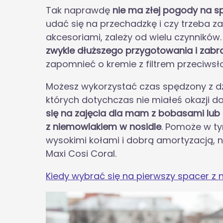
Tak naprawdę
nie ma złej pogody na s
udać się na przechadzkę i czy trzeba z
akcesoriami, zależy od wielu czynników
zwykle dłuższego przygotowania i zabra
zapomnieć o kremie z filtrem przeciws
Możesz wykorzystać czas spędzony z d
których dotychczas nie miałeś okazji d
się na zajęcia dla mam z bobasami lu
z niemowlakiem w nosidle
. Pomoże w t
wysokimi kołami i dobrą amortyzacją, 
Maxi Cosi Coral.
Kiedy wybrać się na pierwszy spacer z