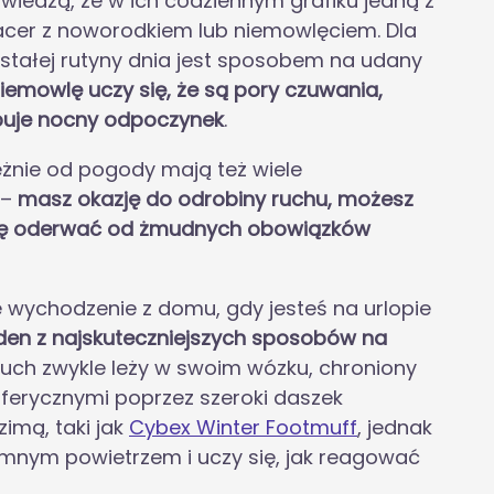
iedzą, że w ich codziennym grafiku jedną z
pacer z noworodkiem lub niemowlęciem. Dla
stałej rutyny dnia jest sposobem na udany
niemowlę uczy się, że są pory czuwania,
tępuje nocny odpoczynek
.
eżnie od pogody mają też wiele
 –
masz okazję do odrobiny ruchu, możesz
wilę oderwać od żmudnych obowiązków
 wychodzenie z domu, gdy jesteś na urlopie
eden z najskuteczniejszych sposobów na
uch zwykle leży w swoim wózku, chroniony
ferycznymi poprzez szeroki daszek
imą, taki jak
Cybex Winter Footmuff
, jednak
zimnym powietrzem i uczy się, jak reagować