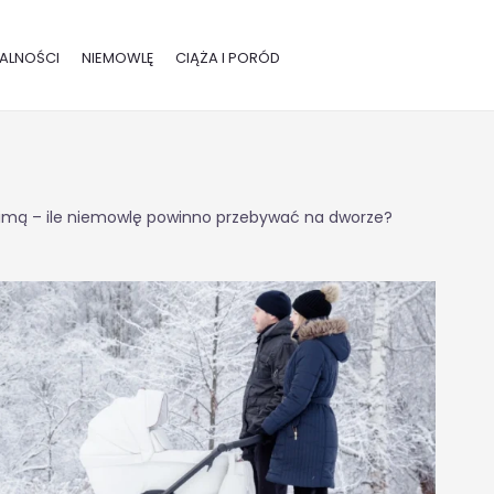
ALNOŚCI
NIEMOWLĘ
CIĄŻA I PORÓD
imą – ile niemowlę powinno przebywać na dworze?