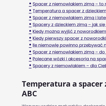
Spacer z niemowlakiem zimą – to 
Temperatura a spacer z dzieckie
Spacer z niemowlakiem zimą i lat
Spacery z dzieckiem zimą – jak si
Kiedy można wyjść z noworodkiem
Kiedy pierwszy spacer z noworodk
Ile niemowlę powinno przebywać 
Spacer z niemowlakiem zimą – do 
Polecane wózki i akcesoria na sp
Spacery z niemowlakiem – dla Cieb
Temperatura a spacer 
ABC