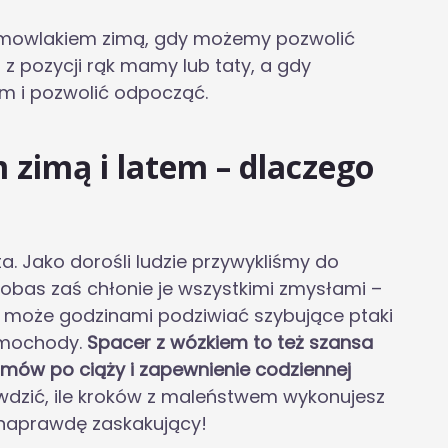
emowlakiem zimą, gdy możemy pozwolić
z pozycji rąk mamy lub taty, a gdy
em i pozwolić odpocząć.
 zimą i latem – dlaczego
. Jako dorośli ludzie przywykliśmy do
Bobas zaś chłonie je wszystkimi zmysłami –
, może godzinami podziwiać szybujące ptaki
amochody.
Spacer z wózkiem to też szansa
mów po ciąży i zapewnienie codziennej
wdzić, ile kroków z maleństwem wykonujesz
 naprawdę zaskakujący!