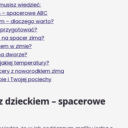
musisz wiedzieć:
m – spacerowe ABC
em – dlaczego warto?
ę przygotować?
 na spacer zimą?
iem w zimie?
na dworze?
jakiej temperatury?
acery z noworodkiem zimą
ie i Twojej pociechy
z dzieckiem – spacerowe