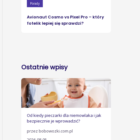
Porady
Avionaut Cosmo vs Pixel Pro – który
fotelik lepiej się sprawdzi?
Ostatnie wpisy
Od kiedy pieczarki dla niemowlaka i jak
bezpiecznie je wprowadzić?
przez bobowozki.com.pl
2026-08-05