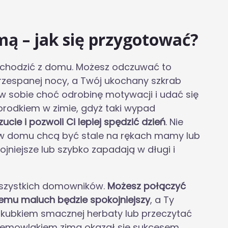
mą – jak się przygotować?
wychodzić z domu. Możesz odczuwać to
przespanej nocy, a Twój ukochany szkrab
 w sobie choć odrobinę motywacji i udać się
rodkiem w zimie, gdyż taki wypad
ie i pozwoli Ci lepiej spędzić dzień
. Nie
e w domu chcą być stale na rękach mamy lub
ojniejsze lub szybko zapadają w długi i
wszystkich domowników.
Możesz połączyć
zemu maluch będzie spokojniejszy
, a Ty
 kubkiem smacznej herbaty lub przeczytać
niemowlakiem zimą okazał się sukcesem,