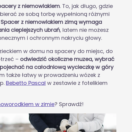
pacery z niemowlakiem
. To, jak długo, gdzie
abierać ze sobą torbę wypełnioną różnymi
.
Spacer z niemowlakiem zimą wymaga
nia cieplejszych ubrań
, latem nie możesz
łonecznym i ochronnym nakryciu głowy.
zieckiem w domu na spacery do miejsc, do
otrzeć –
odwiedzić okoliczne muzea, wybrać
b pojechać na całodniową wycieczkę w góry
ym także łatwy w prowadzeniu wózek z
np.
Bebetto Pascal
w zestawie z fotelikiem
 noworodkiem w zimie
? Sprawdź!