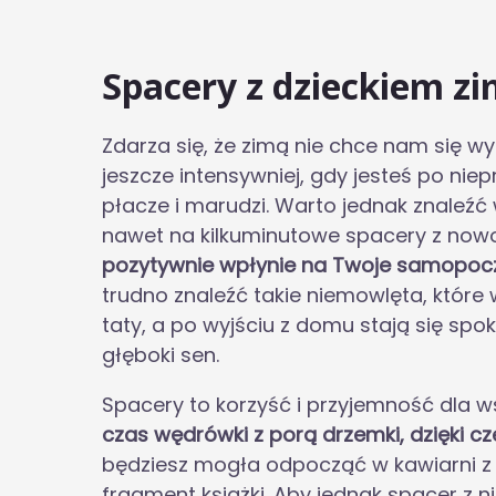
Spacery z dzieckiem zi
Zdarza się, że zimą nie chce nam się 
jeszcze intensywniej, gdy jesteś po nie
płacze i marudzi. Warto jednak znaleźć
nawet na kilkuminutowe spacery z nowo
pozytywnie wpłynie na Twoje samopoczuc
trudno znaleźć takie niemowlęta, któr
taty, a po wyjściu z domu stają się spok
głęboki sen.
Spacery to korzyść i przyjemność dla 
czas wędrówki z porą drzemki, dzięki c
będziesz mogła odpocząć w kawiarni z
fragment książki. Aby jednak spacer z 