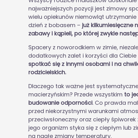
Wszyscy rodzice maluszków doskonale w
najważniejszych pozycji jest zimowy s
wielu opiekunów niemowląt utrzymanie 
dzień z bobasem –
już kilkumiesięczne 
zabawy i kąpieli, po której zwykle nas
Spacery z noworodkiem w zimie, niezal
dodatkowych zalet i korzyści dla Ciebie
spotkać się z innymi osobami i na ch
rodzicielskich.
Dlaczego tak ważne jest systematyczne
macierzyńskim? Przede wszystkim
to j
budowanie odporności
. Co prawda mal
przed niekorzystnymi warunkami atmos
przeciwsłoneczny oraz ciepły śpiworek z
jego organizm styka się z ciepłym lub 
na nagłe zmiany temperatury.