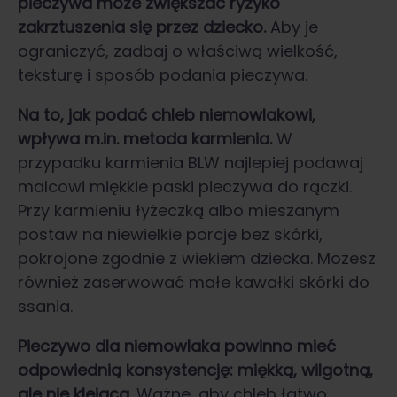
pieczywa może zwiększać ryzyko
zakrztuszenia się przez dziecko.
Aby je
ograniczyć, zadbaj o właściwą wielkość,
teksturę i sposób podania pieczywa.
Na to,
jak podać chleb niemowlakowi
,
wpływa m.in. metoda karmienia.
W
przypadku karmienia BLW najlepiej podawaj
malcowi miękkie paski pieczywa do rączki.
Przy karmieniu łyżeczką albo mieszanym
postaw na niewielkie porcje bez skórki,
pokrojone zgodnie z wiekiem dziecka. Możesz
również zaserwować małe kawałki skórki do
ssania.
Pieczywo dla niemowlaka
powinno mieć
odpowiednią konsystencję: miękką, wilgotną,
ale nie klejącą.
Ważne, aby chleb łatwo