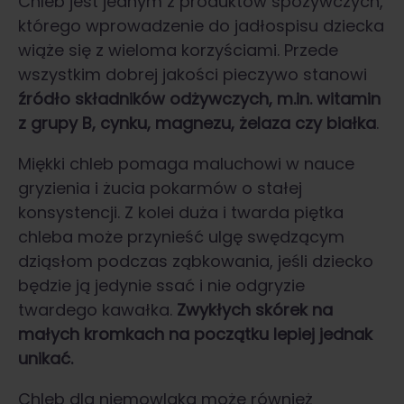
Chleb jest jednym z produktów spożywczych,
którego wprowadzenie do jadłospisu dziecka
wiąże się z wieloma korzyściami. Przede
wszystkim dobrej jakości pieczywo stanowi
źródło składników odżywczych, m.in. witamin
z grupy B, cynku, magnezu, żelaza czy białka
.
Miękki chleb pomaga maluchowi w nauce
gryzienia i żucia pokarmów o stałej
konsystencji. Z kolei duża i twarda piętka
chleba może przynieść ulgę swędzącym
dziąsłom podczas ząbkowania, jeśli dziecko
będzie ją jedynie ssać i nie odgryzie
twardego kawałka.
Zwykłych skórek na
małych kromkach na początku lepiej jednak
unikać.
Chleb dla niemowlaka może również