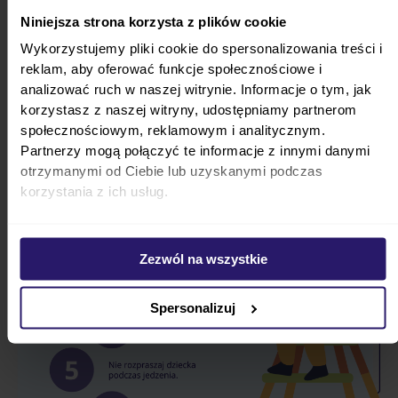
pod nadzorem osoby dorosłej
– nie
Niniejsza strona korzysta z plików cookie
pozostawiaj niemowlęcia samego w czasie
Wykorzystujemy pliki cookie do spersonalizowania treści i
posiłku.
reklam, aby oferować funkcje społecznościowe i
analizować ruch w naszej witrynie. Informacje o tym, jak
korzystasz z naszej witryny, udostępniamy partnerom
społecznościowym, reklamowym i analitycznym.
Partnerzy mogą połączyć te informacje z innymi danymi
otrzymanymi od Ciebie lub uzyskanymi podczas
korzystania z ich usług.
Zezwól na wszystkie
Spersonalizuj