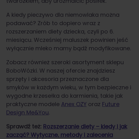
twarożkiem, aby urozmaicić posiłek.
A kiedy pieczywo dla niemowlaka można
podawać? Zrób to dopiero wraz z
rozszerzaniem diety dziecka, czyli po 6.
miesiącu. Wcześniej maluszek powinien jeść
wyłącznie mleko mamy bądź modyfikowane.
Zobacz również szeroki asortyment sklepu
BoboWózki. W naszej ofercie znajdziesz
sprzęty i akcesoria przeznaczone dla
smyków w każdym wieku, w tym bezpieczne i
wygodne krzesełka do karmienia, takie jak
praktyczne modele
Anex OZY
oraz
Future
Design Me&You
.
Sprawdź też:
Rozszerzanie diety – kiedy i jak
zacząć? Wytyczne, metody i zalecenia