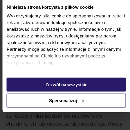
Cybex AVI SPIN – trójkołowa
Niniejsza strona korzysta z plików cookie
spacerówka dla 6-miesięcznego
Wykorzystujemy pliki cookie do spersonalizowania treści i
dziecka
reklam, aby oferować funkcje społecznościowe i
analizować ruch w naszej witrynie. Informacje o tym, jak
korzystasz z naszej witryny, udostępniamy partnerom
Cybex AVI SPIN jest pierwszym w rankingu
społecznościowym, reklamowym i analitycznym.
modelem wózka spacerowego, który został
Partnerzy mogą połączyć te informacje z innymi danymi
wyposażony w
trzy duże, terenowe koła
. To z
otrzymanymi od Ciebie lub uzyskanymi podczas
pewnością dobry model do jazdy po
korzystania z ich usług.
nierównościach i górskich ścieżkach. Będzie
wiernym towarzyszem Waszej rodziny
podczas wycieczek za miasto. Jego styl
Zezwól na wszystkie
pozwala jednak na wygodne użytkowanie
także w warunkach miejskich –
Spersonalizuj
zaawansowany system amortyzacji sprawia,
że łatwo z nim jeździć po nierównych
chodnikach lub nawet zaplanować sportowy