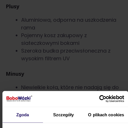
Plusy
Aluminiowa, odporna na uszkodzenia
rama
Pojemny kosz zakupowy z
siateczkowymi bokami
Szeroka budka przeciwsłoneczna z
wysokim filtrem UV
Minusy
Niewielkie koła, które nie nadają się do
jazdy w terenie
Dowiedz się więcej:
Wózek spacerowy a
Zgoda
Szczegóły
O plikach cookies
zmiana kierunku jazdy