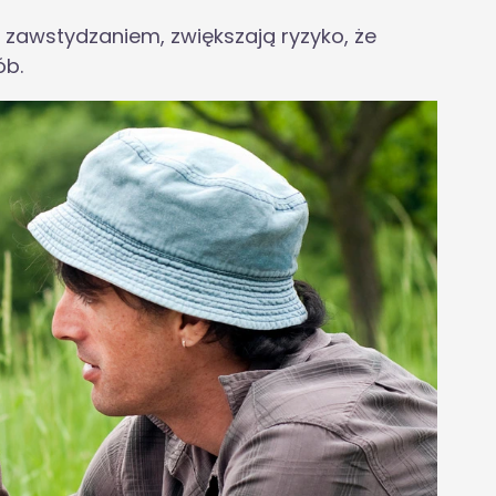
y zawstydzaniem, zwiększają ryzyko, że
ób.