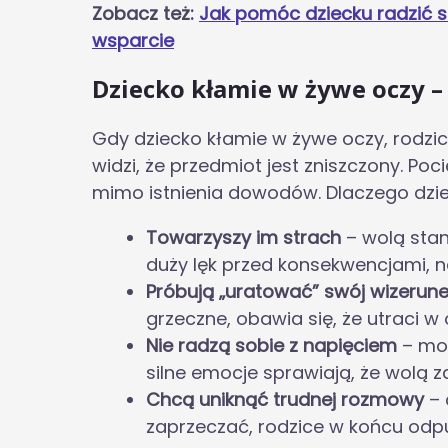
Zobacz też:
Jak pomóc dziecku radzić 
wsparcie
Dziecko kłamie w żywe oczy –
Gdy dziecko kłamie w żywe oczy, rodzi
widzi, że przedmiot jest zniszczony. Po
mimo istnienia dowodów. Dlaczego dzie
Towarzyszy im strach
– wolą sta
duży lęk przed konsekwencjami, n
Próbują „uratować” swój wizerun
grzeczne, obawia się, że utraci 
Nie radzą sobie z napięciem
– mog
silne emocje sprawiają, że wolą 
Chcą uniknąć trudnej rozmowy
– 
zaprzeczać, rodzice w końcu odp