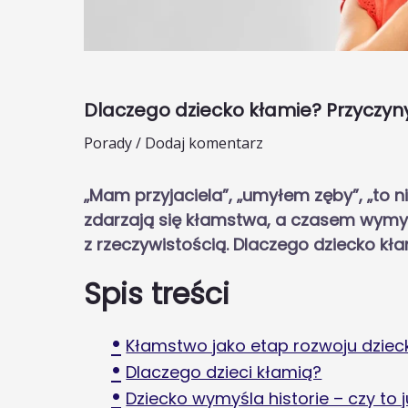
Dlaczego dziecko kłamie? Przyczyn
Porady
/
Dodaj komentarz
„Mam przyjaciela”, „umyłem zęby”, „to 
zdarzają się kłamstwa, a czasem wymyśl
z rzeczywistością. Dlaczego dziecko k
Spis treści
Kłamstwo jako etap rozwoju dziec
Dlaczego dzieci kłamią?
Dziecko wymyśla historie – czy to