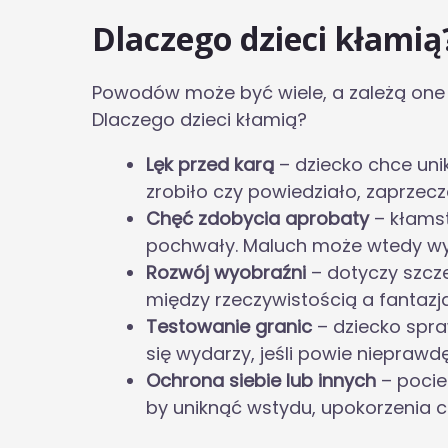
Dlaczego dzieci kłamią
Powodów może być wiele, a zależą one za
Dlaczego dzieci kłamią?
Lęk przed karą
– dziecko chce uni
zrobiło czy powiedziało, zaprzecz
Chęć zdobycia aprobaty
– kłamst
pochwały. Maluch może wtedy wy
Rozwój wyobraźni
– dotyczy szcz
między rzeczywistością a fantazją
Testowanie granic
– dziecko spra
się wydarzy, jeśli powie nieprawdę
Ochrona siebie lub innych
– poci
by uniknąć wstydu, upokorzenia cz