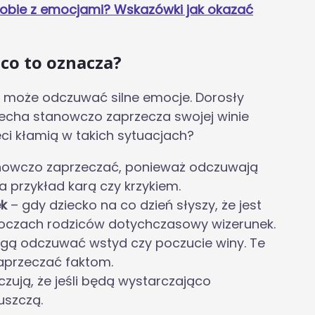
sobie z emocjami? Wskazówki jak okazać
 co to oznacza?
c może odczuwać silne emocje. Dorosły
ciecha stanowczo zaprzecza swojej winie
ci kłamią w takich sytuacjach?
nowczo zaprzeczać, ponieważ odczuwają
a przykład karą czy krzykiem.
ek
– gdy dziecko na co dzień słyszy, że jest
w oczach rodziców dotychczasowy wizerunek.
ą odczuwać wstyd czy poczucie winy. Te
zaprzeczać faktom.
czują, że jeśli będą wystarczająco
uszczą.