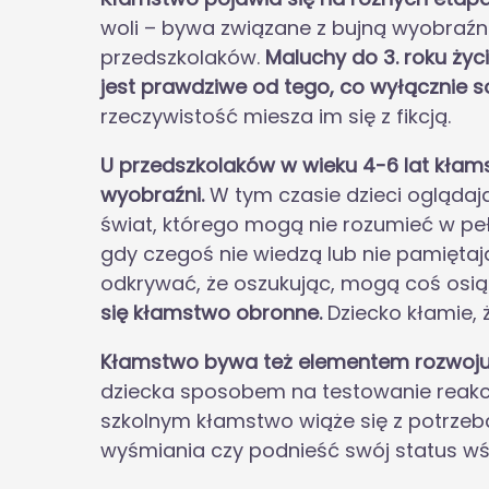
woli – bywa związane z bujną wyobraźnią
przedszkolaków.
Maluchy do 3. roku życ
jest prawdziwe od tego, co wyłącznie 
rzeczywistość miesza im się z fikcją.
U przedszkolaków w wieku 4-6 lat kłam
wyobraźni.
W tym czasie dzieci oglądają
świat, którego mogą nie rozumieć w pełn
gdy czegoś nie wiedzą lub nie pamiętaj
odkrywać, że oszukując, mogą coś osi
się kłamstwo obronne.
Dziecko kłamie, 
Kłamstwo bywa też elementem rozwoju
dziecka sposobem na testowanie reakcji
szkolnym kłamstwo wiąże się z potrzebą
wyśmiania czy podnieść swój status wś