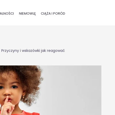
ALNOŚCI
NIEMOWLĘ
CIĄŻA I PORÓD
 Przyczyny i wskazówki jak reagować