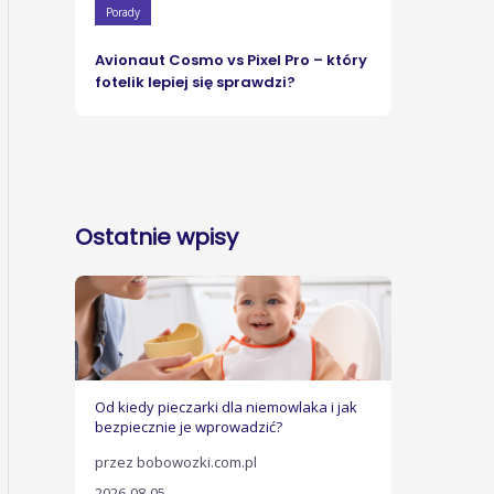
Porady
Avionaut Cosmo vs Pixel Pro – który
fotelik lepiej się sprawdzi?
Ostatnie wpisy
Od kiedy pieczarki dla niemowlaka i jak
bezpiecznie je wprowadzić?
przez bobowozki.com.pl
2026-08-05