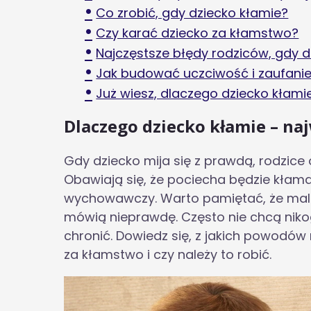
Co zrobić, gdy dziecko kłamie?
Czy karać dziecko za kłamstwo?
Najczęstsze błędy rodziców, gdy d
Jak budować uczciwość i zaufanie 
Już wiesz, dlaczego dziecko kłamie 
Dlaczego dziecko kłamie – na
Gdy dziecko mija się z prawdą, rodzice
Obawiają się, że pociecha będzie kłamać
wychowawczy. Warto pamiętać, że malu
mówią nieprawdę. Często nie chcą niko
chronić. Dowiedz się, z jakich powodów
za kłamstwo i czy należy to robić.