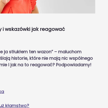
y i wskazówki jak reagować
nie ja stłukłem ten wazon” – maluchom
ają historie, które nie mają nic wspólnego
łamie i jak na to reagować? Podpowiadamy!
ka
 już kłamstwo?