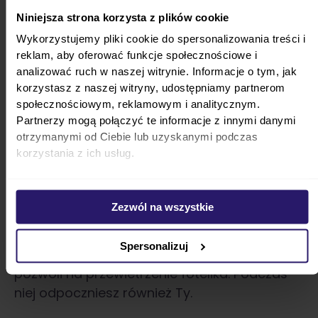
zewnątrz.
Dziecko powinno nosić naturalne,
Niniejsza strona korzysta z plików cookie
przewiewne tkaniny, które są bezpieczne dla
Wykorzystujemy pliki cookie do spersonalizowania treści i
wrażliwej skóry. Zawsze sprawdza się
reklam, aby oferować funkcje społecznościowe i
bawełna, ale na lato odpowiedni będzie też
analizować ruch w naszej witrynie. Informacje o tym, jak
len.
Ważna jest nie tylko koszulka, lecz także
korzystasz z naszej witryny, udostępniamy partnerom
czapka. Możesz zdjąć ją maluszkowi, jeśli
społecznościowym, reklamowym i analitycznym.
Partnerzy mogą połączyć te informacje z innymi danymi
okna nie są otwarte.
otrzymanymi od Ciebie lub uzyskanymi podczas
Staraj się robić przerwy podczas
korzystania z ich usług.
podróży
Zezwól na wszystkie
Pamiętaj też, żeby podczas podróży robić
regularne przerwy. Dzięki temu dziecko będzie
Spersonalizuj
mogło ochłodzić się i rozprostować. Przerwa
pozwoli na przewietrzenie fotelika. Podczas
niej odpoczniesz również Ty.