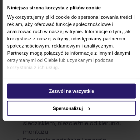
delikatniejszej skóry, ale też pomaga
Niniejsza strona korzysta z plików cookie
zapewnić komfort termiczny o każdej porze
Wykorzystujemy pliki cookie do spersonalizowania treści i
roku.
Duża budka z filtrem UV50+ i powłoką
reklam, aby oferować funkcje społecznościowe i
hydrofobową chroni malca przed
analizować ruch w naszej witrynie. Informacje o tym, jak
promieniowaniem słonecznym i deszczem.
korzystasz z naszej witryny, udostępniamy partnerom
Panel wentylacyjny zapewnia natomiast
społecznościowym, reklamowym i analitycznym.
optymalną cyrkulację powietrza.
Partnerzy mogą połączyć te informacje z innymi danymi
otrzymanymi od Ciebie lub uzyskanymi podczas
Plusy:
korzystania z ich usług.
Uchwyt do przenoszenia i stabilne nóżki
w gondoli
Zezwól na wszystkie
Montaż siedziska w dwóch kierunkach
jazdy
Spersonalizuj
Spacerówka składa się razem z
siedziskiem, niezależnie od kierunku
montażu