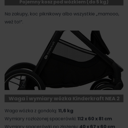
Pojemny kosz pod wózkiem (do 5 kg)
Na zakupy, koc piknikowy albo wszystkie „mamooo,
weź to!”.
Waga i wymiary wózka Kinderkraft NEA 2
Waga wózka z gondolą:
11,6 kg
Wymiary rozłożonej spacerówki:
112 x 60 x 81 cm
Wymiary spacerówki po złożeniu:
40 x 67 x 60 cm