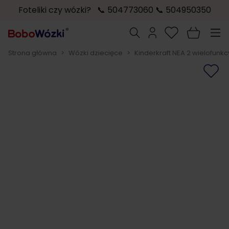
Foteliki czy wózki? 📞 504773060 📞 504950350
Przejdź do treści
Szukaj
Strona główna
>
Wózki dziecięce
>
Kinderkraft NEA 2 wielofunk