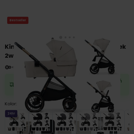
Bestseller
Kinderkraft NEA 2 wielofunkcyny wózek
2w1
Zamów teraz, a wyślemy w najbliższy dzień
roboczy.
Kolor:
Beige
Black
Dark Grey
Grey
Lunar Bl
24h!