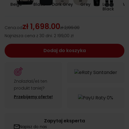
Beige
Black
Dark Grey
Grey
Lunar
Wh
Black
D
zł 1,698.00
Cena:
od
zł 2,199.00
Najniższa cena z 30 dni:
2 199,00 zł
Dodaj do koszyka
Znalazłaś/eś ten
produkt taniej?
Przebijemy ofertę!
Zapytaj eksperta
Napisz do nas