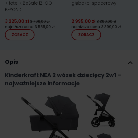
+ fotelik BeSafe iZi GO
głęboko-spacerowy
BEYOND
3 225,00 zł
2 995,00 zł
3 796,00 zł
3 399,00 zł
najniższa cena
3 585,00 zł
najniższa cena
3 399,00 zł
ZOBACZ
ZOBACZ
Opis
Kinderkraft NEA 2 wózek dziecięcy 2w1 –
najważniejsze informacje