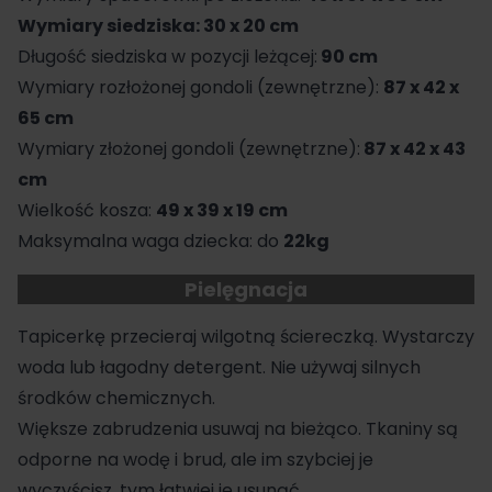
Wymiary siedziska:
30 x 20 cm
Długość siedziska w pozycji leżącej:
90 cm
Wymiary rozłożonej gondoli (zewnętrzne):
87 x 42 x
65 cm
Wymiary złożonej gondoli (zewnętrzne):
87 x 42 x 43
cm
Wielkość kosza:
49 x 39 x 19 cm
Maksymalna waga dziecka: do
22
kg
Pielęgnacja
Tapicerkę przecieraj wilgotną ściereczką. Wystarczy
woda lub łagodny detergent. Nie używaj silnych
środków chemicznych.
Większe zabrudzenia usuwaj na bieżąco. Tkaniny są
odporne na wodę i brud, ale im szybciej je
wyczyścisz, tym łatwiej je usunąć.