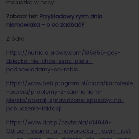
maluszka w nocy!
Zobacz też:
Przykładowy rytm dnia
niemowlaka – o co zadbać?
Źródła:
https://nutricia.prowly.com/135855-gdy-
dziecko-nie-chce-ssac-piersi-
podpowiadamy-co-robic
https://www.bebiprogram.pl/ciaza/karmienie
-piersia/problemy-z-karmieniem-
piersia/poznaj-sprawdzone-sposoby-na-
pobudzenie-laktacji
https://www.doz.pl/czytelnia/a14949-
Odruch_ssania_u_noworodka__czym_jest