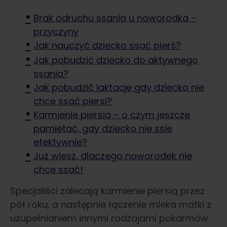
Brak odruchu ssania u noworodka –
przyczyny
Jak nauczyć dziecko ssać pierś?
Jak pobudzić dziecko do aktywnego
ssania?
Jak pobudzić laktację gdy dziecko nie
chce ssać piersi?
Karmienie piersią – o czym jeszcze
pamiętać, gdy dziecko nie ssie
efektywnie?
Już wiesz, dlaczego noworodek nie
chce ssać!
Specjaliści zalecają karmienie piersią przez
pół roku, a następnie łączenie mleka matki z
uzupełnianiem innymi rodzajami pokarmów.