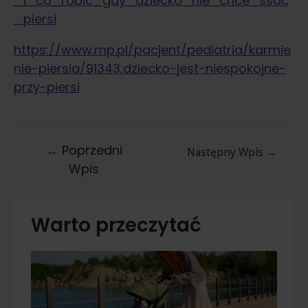
_i_co_robic_gdy_dziecko_nie_chce_ssac
_piersi
https://www.mp.pl/pacjent/pediatria/karmie
nie-piersia/91343,dziecko-jest-niespokojne-
przy-piersi
←
Poprzedni
Następny Wpis
→
Wpis
Warto przeczytać