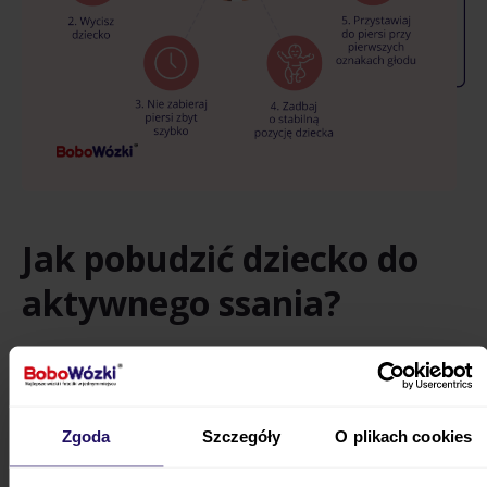
Jak pobudzić dziecko do
aktywnego ssania?
Przed przystawieniem dziecka zadbaj o
prawidłowy wypływ pokarmu.
Jeśli mleka jest
zbyt dużo, odciągnij go nieco przed
Zgoda
Szczegóły
O plikach cookies
karmieniem.
Zadbaj też o odpowiednią
pozycję maluszka. Przy problemie ze zbyt