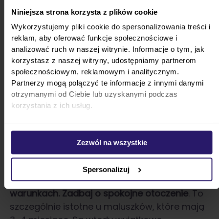
szybkim wypływem pokarmu, głowa
Niniejsza strona korzysta z plików cookie
pociechy powinna znajdować się nad piersią.
Wykorzystujemy pliki cookie do spersonalizowania treści i
reklam, aby oferować funkcje społecznościowe i
analizować ruch w naszej witrynie. Informacje o tym, jak
korzystasz z naszej witryny, udostępniamy partnerom
społecznościowym, reklamowym i analitycznym.
Partnerzy mogą połączyć te informacje z innymi danymi
otrzymanymi od Ciebie lub uzyskanymi podczas
Nawet jeśli dziecko nie chce piersi, dostawiaj
korzystania z ich usług.
go do niej jak najczęściej. Może to
powodować u maluszka delikatne
Zezwól na wszystkie
rozdrażnienie, ale nie rezygnuj zbyt szybko.
Ćwiczenia wymagają cierpliwości.
Spersonalizuj
Ważne, żeby karmić dziecko w odpowiednich
warunkach. Zadbaj o spokojne otoczenie
. To
szczególnie istotne u maluszków, które mają