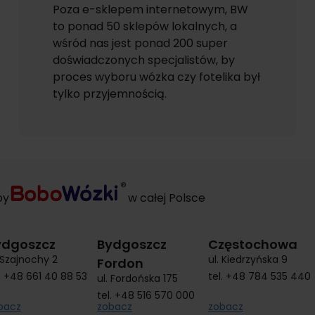
Poza e-sklepem internetowym, BW
to ponad 50 sklepów lokalnych, a
wśród nas jest ponad 200 super
doświadczonych specjalistów, by
proces wyboru wózka czy fotelika był
tylko przyjemnością.
py
w całej Polsce
ydgoszcz
Bydgoszcz
Częstochowa
. Szajnochy 2
ul. Kiedrzyńska 9
Fordon
.
+48 661 40 88 53
tel.
+48 784 535 440
ul. Fordońska 175
tel.
+48 516 570 000
bacz
zobacz
zobacz