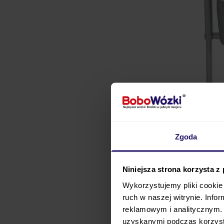
Zgoda
Niniejsza strona korzysta z
Wykorzystujemy pliki cookie 
ruch w naszej witrynie. Inf
Łóżeczko dostawne
Kin
reklamowym i analitycznym. 
na kilka sposobów. NEST
uzyskanymi podczas korzysta