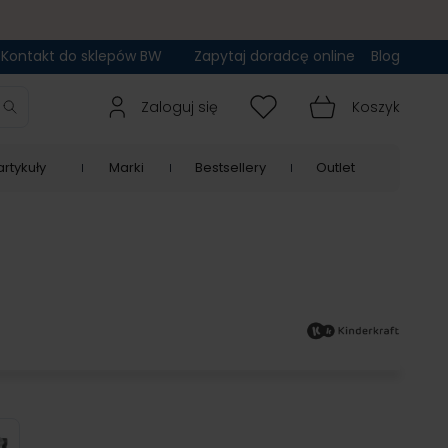
Kontakt do sklepów BW
Zapytaj doradcę online
Blog
Zaloguj się
Koszyk
rtykuły
Marki
Bestsellery
Outlet
t Grey