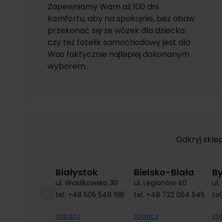
Zapewniamy Wam aż 100 dni
komfortu, aby na spokojnie, bez obaw
przekonać się że wózek dla dziecka
czy też fotelik samochodowy jest dla
Was faktycznie najlepiej dokonanym
wyborem.
Odkryj skle
Białystok
Bielsko-Biała
B
ul. Wasilkowska 30
ul. Legionów 40
ul
tel.
+48 505 549 918
tel.
+48 722 054 545
tel
zobacz
zobacz
zo