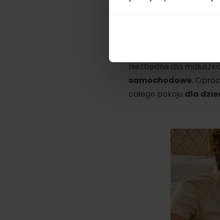
także łóżeczko turystyc
fizjoterapeuci dla dz
dopasować go do łóżka r
Kinderkraft
jest pols
niezbędne dla maluszkó
samochodowe
.
Oprócz
całego pokoju
dla dzi