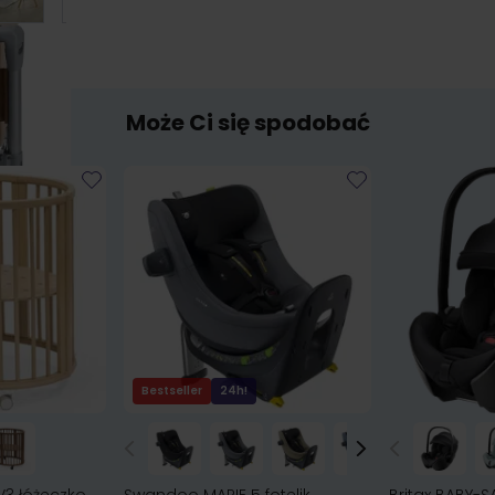
Może Ci się spodobać
Bestseller
24h!