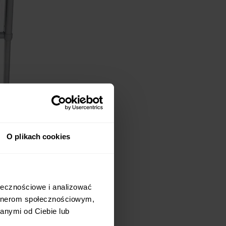
O plikach cookies
ołecznościowe i analizować
artnerom społecznościowym,
óry może być używany
anymi od Ciebie lub
tojące dla maluszka, a