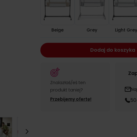
Beige
Grey
Light Gre
Dodaj do koszyka
Zap
Znalazłaś/eś ten
Na
produkt taniej?
Przebijemy ofertę!
50