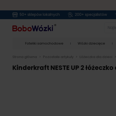
50+ sklepów lokalnych
200+ specjalistów
Przejdź do treści
Najlep
Foteliki samochodowe
Wózki dziecięce
Strona główna
>
Pozostałe artykuły
>
Łóżeczka dla dzieci
Kinderkraft NESTE UP 2 łóżeczk