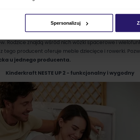
zne. Materacyk znajdujący się w łóżeczku jest twardy, co
ieci w wieku niemowlęcym.
Materacyk można ustawić na 
odziców, by jak najlepiej spełniało swoje zadanie.
Spersonalizuj
Z
kim producentem
, który ma w swoim asortymencie wsze
w. Rodzice znajdą wśród nich
wózki spacerowe
i
wielofun
 tego producent oferuje
meble dziecięce
i rowerki. Poz
ecka u jednego producenta.
Kinderkraft NESTE UP 2 - funkcjonalny i wygodny