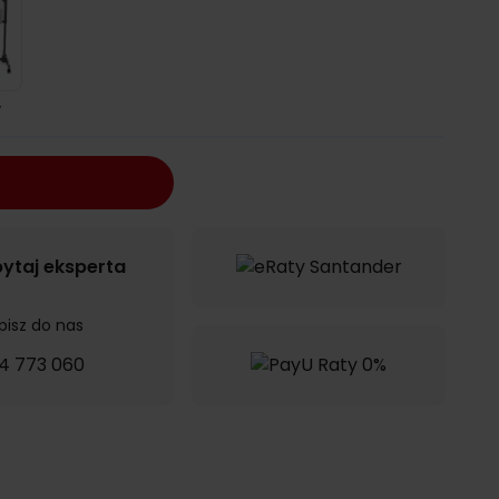
y
ytaj eksperta
pisz do nas
4 773 060