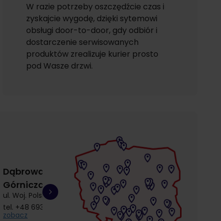
W razie potrzeby oszczędźcie czas i
zyskajcie wygodę, dzięki sytemowi
obsługi door-to-door, gdy odbiór i
dostarczenie serwisowanych
produktów zrealizuje kurier prosto
pod Wasze drzwi.
Dąbrowa
Gdańsk
Gdańsk
Górnicza
Łostowice
Przymorze
ul. Woj. Polskiego 3
ul. Łostowicka 4
ul. Kołobrzeska 30
tel.
+48 693 692 414
tel.
+48 504 968 360
tel.
+48 510 857 9
zobacz
zobacz
zobacz