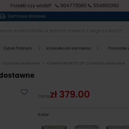
Foteliki czy wózki? 📞 504773060 📞 504950350
Darmowa dostawa
sze wózki i foteliki w jednym miejscu. Czego szukasz?
Cybex Platinum
Krzesełka do karmienia
Pozostałe a
>
Łóżeczka dostawne
>
Kinderkraft NESTE UP 2 łóżeczko dostawne
o dostawne
zł 379.00
Cena:
Kolor:
Beige
Grey
Ligh