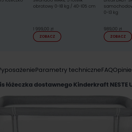
 V3 łóżeczko
Swandoo MARIE 5 fotelik
Britax BABY-SA
obrotowy 0-18 kg / 40-105 cm
samochodow
0-13 kg
1 999,00 zł
989,00 zł
ZOBACZ
ZOBACZ
yposażenie
Parametry techniczne
FAQ
Opinie
is łóżeczka dostawnego Kinderkraft NESTE U