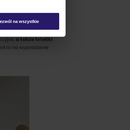
rekomendują
kilku wysokościach, by
ezwól na wszystkie
lkie produkty
kcyjne
,
a także
foteliki
woli to na wyposażenie