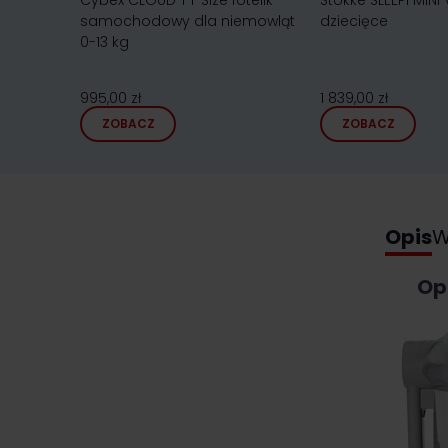
Cybex CLOUD T i-Size fotelik
Stokke SLEEPI MINI
samochodowy dla niemowląt
dziecięce
0-13 kg
995,00 zł
1 839,00 zł
ZOBACZ
ZOBACZ
Opis
W
Op