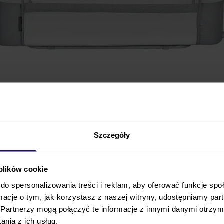
Szczegóły
 plików cookie
do spersonalizowania treści i reklam, aby oferować funkcje sp
ormacje o tym, jak korzystasz z naszej witryny, udostępniamy p
derkraft
NESTE UP 2 to bardzo funkcjonalny model,
kt
Partnerzy mogą połączyć te informacje z innymi danymi otrzym
E UP 2 to łóżeczko dostawiane do łóżka rodziców, wolnos
nia z ich usług.