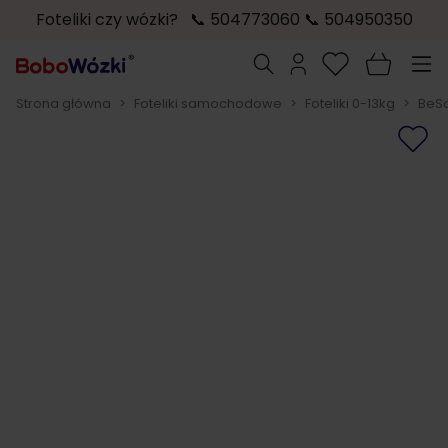
Foteliki czy wózki? 📞 504773060 📞 504950350
Przejdź do treści
Szukaj
Strona główna
>
Foteliki samochodowe
>
Foteliki 0-13kg
>
BeSa