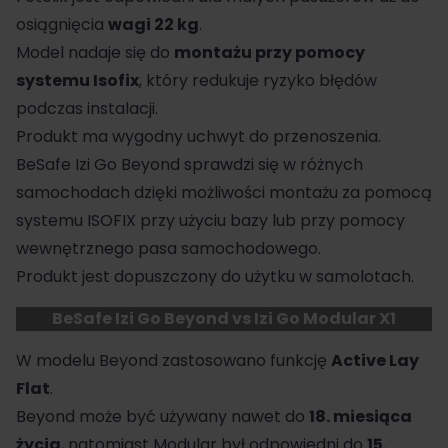
osiągnięcia
wagi 22 kg
.
Model nadaje się do
montażu przy pomocy
systemu Isofix
, który redukuje ryzyko błędów
podczas instalacji.
Produkt ma wygodny uchwyt do przenoszenia.
BeSafe Izi Go Beyond sprawdzi się w różnych
samochodach dzięki możliwości montażu za pomocą
systemu ISOFIX przy użyciu bazy lub przy pomocy
wewnętrznego pasa samochodowego.
Produkt jest dopuszczony do użytku w samolotach.
BeSafe Izi Go Beyond vs Izi Go Modular X1
W modelu Beyond zastosowano funkcję
Active Lay
Flat
.
Beyond może być używany nawet do
18. miesiąca
życia
, natomiast Modular był odpowiedni do
15.