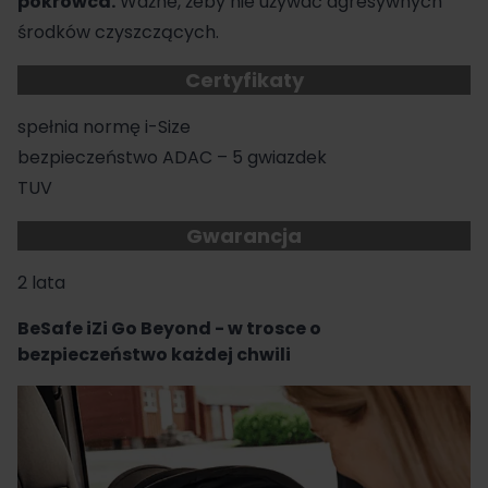
pokrowca.
Ważne, żeby nie używać agresywnych
środków czyszczących.
Certyfikaty
spełnia normę i-Size
bezpieczeństwo ADAC – 5 gwiazdek
TUV
Gwarancja
2 lata
BeSafe iZi Go Beyond - w trosce o
bezpieczeństwo każdej chwili