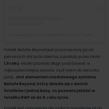
Post udostępniony przez BoboWózki Koszalin | Foteliki | Wózki dziecięce (@bobowozki_koszalin)
Fotelik BeSafe Beyond jest przeznaczony już od
pierwszych dni życia dziecka, a posłuży przez około
1,5 roku
. Model pozwala długo podróżować w
najbezpieczniejszy sposób, czyli tyłem do kierunku
jazdy.
Jest elementem modułowego systemu
BeSafe Beyond, który składa się z dwóch
fotelików i jednej bazy, co pozwala jeździć w
foteliku RWF aż do 6. roku życia.
Fotelik jest odpowiedni dla małych pasażerów aż do