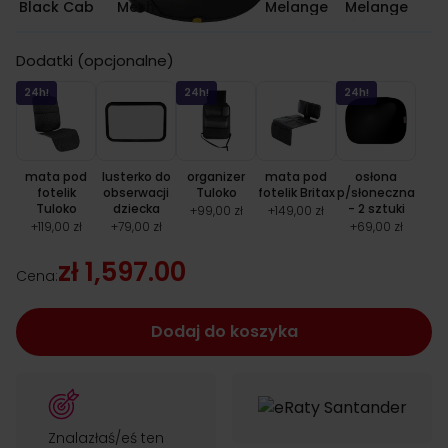
Black Cab
Mesh
Melange
Melange
Dodatki (opcjonalne)
24h!
24h!
24h!
mata pod
lusterko do
organizer
mata pod
osłona
fotelik
obserwacji
Tuloko
fotelik Britax
p/słoneczna
Tuloko
dziecka
- 2 sztuki
+
99,00 zł
+
149,00 zł
+
119,00 zł
+
79,00 zł
+
69,00 zł
zł 1,597.00
Cena:
Dodaj do koszyka
Znalazłaś/eś ten