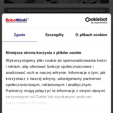
Łatwe dopasowanie przestrzeni siedziska do
wzrostu
Siedzisko zapewnia komfort i wygodę dziecku aż do
18. miesiąca życia. Zostało wykonane w taki sposób,
Zgoda
Szczegóły
O plikach cookies
żeby łatwo było dostosować je do rosnącego
pasażera.
Wystarczy, że usuniesz dodatkowe
Niniejsza strona korzysta z plików cookie
poduszki. Możesz też podnieść zagłówek, gdy
Wykorzystujemy pliki cookie do spersonalizowania treści
maluch będzie rosnąć.
i reklam, aby oferować funkcje społecznościowe i
analizować ruch w naszej witrynie. Informacje o tym, jak
korzystasz z naszej witryny, udostępniamy partnerom
społecznościowym, reklamowym i analitycznym.
Partnerzy mogą połączyć te informacje z innymi danymi
otrzymanymi od Ciebie lub uzyskanymi podczas
korzystania z ich usług.