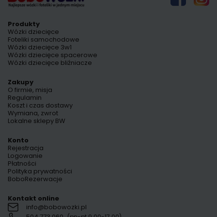
Produkty
Wózki dziecięce
Foteliki samochodowe
Wózki dziecięce 3w1
Wózki dziecięce spacerowe
Wózki dziecięce bliźniacze
Zakupy
O firmie, misja
Regulamin
Koszt i czas dostawy
Wymiana, zwrot
Lokalne sklepy BW
Konto
Rejestracja
Logowanie
Płatności
Polityka prywatności
BoboRezerwacje
Kontakt online
info@bobowozki.pl
504 773 060
(pn-pt 9.00-17.00)