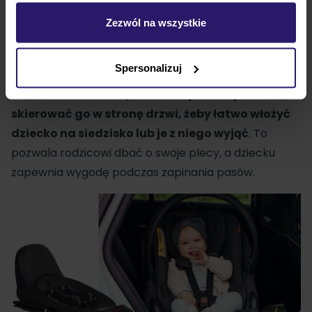
Zezwól na wszystkie
Możliwość obrotu dzięki bazie
Spersonalizuj
Fotelik zamontowany na bazie ISOFIX możesz
obracać na boki.
Dzięki temu wystarczy
skierować go w stronę drzwi, żeby łatwo włożyć
dziecko na siedzisko lub je z niego wyjąć
. To
pozwala rodzicowi dbać o swoje plecy, a dziecku
zapewnia wygodę podczas zapinania pasów.