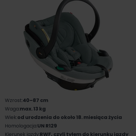
Wzrost:
40–87 cm
Waga:
max. 13 kg
Wiek:
od urodzenia do około 18. miesiąca życia
Homologacja:
UN R129
Kierunek jazdy:
RWF, czyli tyłem do kierunku jazdy