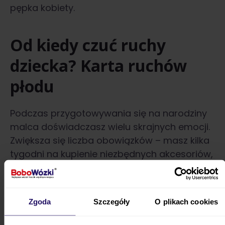
pępka kobiety.
Od kiedy czuć ruchy
dziecka? Karta ruchów
płodu
Podczas przygotowywania się na narodziny
malca doświadczasz wielu skrajnych emocji.
Zwiększa się liczba obowiązków – masz kilka
tygodni na kupienie niezbędnych akcesoriów,
m.in. wózka z gondolą, który ułatwi Ci
sprawne przemieszczanie się z
niemowlęciem. Warto zainwestować w
Zgoda
Szczegóły
O plikach cookies
zestaw, który rośnie z bobasem, np.
Muuvo
Quick 4.0 2w1.