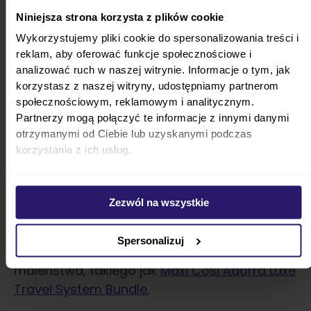
Niniejsza strona korzysta z plików cookie
Wiedza, w którym tygodniu ciąży czuć ruchy
Wykorzystujemy pliki cookie do spersonalizowania treści i
dziecka pomaga także kontrolować stan
reklam, aby oferować funkcje społecznościowe i
zdrowia bobasa i jego prawidłowy rozwój. Od
analizować ruch w naszej witrynie. Informacje o tym, jak
ok. 30. tygodnia ciąży wiele kobiet prowadzi
korzystasz z naszej witryny, udostępniamy partnerom
specjalną kartę ruchów płodu i stosuje
społecznościowym, reklamowym i analitycznym.
Partnerzy mogą połączyć te informacje z innymi danymi
metodę Cardiff, praktykowaną w ciążach
otrzymanymi od Ciebie lub uzyskanymi podczas
niskiego ryzyka. To domowa metoda liczenia
korzystania z ich usług.
ruchów dziecka w godzinach od 9 do 21. Za
prawidłowy wynik uważa się min. 10 ruchów w
ciągu 12 godzin.
Liczenie można prowadzić
Zezwól na wszystkie
podczas popołudniowego odpoczynku lub
gdy zastanawiasz się nad wyborem
Spersonalizuj
optymalnego zestawu podróżnego dla
maleństwa, takiego jak
Maxi Cosi Adorra Luxe
Travel System Bundle.