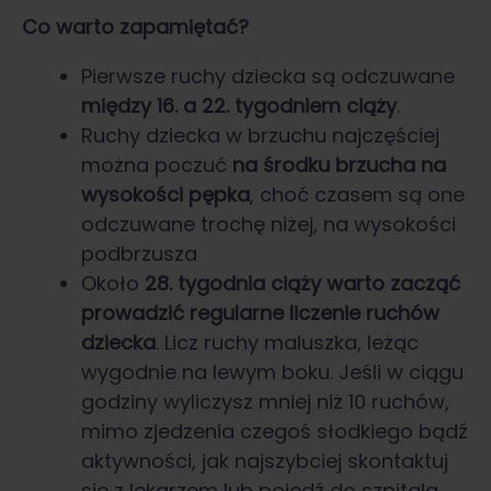
Co warto zapamiętać?
Pierwsze ruchy dziecka są odczuwane
między 16. a 22. tygodniem ciąży
.
Ruchy dziecka w brzuchu najczęściej
można poczuć
na środku brzucha na
wysokości pępka
, choć czasem są one
odczuwane trochę niżej, na wysokości
podbrzusza
Około
28. tygodnia ciąży warto zacząć
prowadzić regularne
liczenie ruchów
dziecka
. Licz ruchy maluszka, leżąc
wygodnie na lewym boku. Jeśli w ciągu
godziny wyliczysz mniej niż 10 ruchów,
mimo zjedzenia czegoś słodkiego bądź
aktywności, jak najszybciej skontaktuj
się z lekarzem lub pojedź do szpitala.