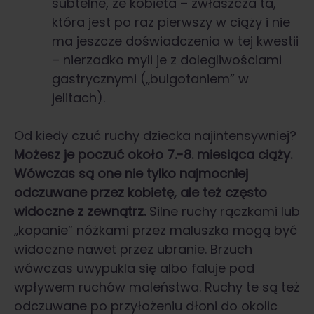
subtelne, że kobieta – zwłaszcza ta,
która jest po raz pierwszy w ciąży i nie
ma jeszcze doświadczenia w tej kwestii
– nierzadko myli je z dolegliwościami
gastrycznymi („bulgotaniem” w
jelitach).
Od kiedy czuć ruchy dziecka najintensywniej?
Możesz je poczuć około 7.-8. miesiąca ciąży.
Wówczas są one nie tylko najmocniej
odczuwane przez kobietę, ale też często
widoczne z zewnątrz.
Silne ruchy rączkami lub
„kopanie” nóżkami przez maluszka mogą być
widoczne nawet przez ubranie. Brzuch
wówczas uwypukla się albo faluje pod
wpływem ruchów maleństwa. Ruchy te są też
odczuwane po przyłożeniu dłoni do okolic