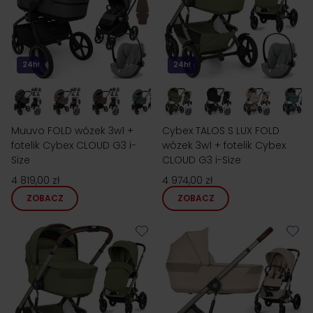
24h!
24h!
Muuvo FOLD wózek 3w1 +
Cybex TALOS S LUX FOLD
fotelik Cybex CLOUD G3 i-
wózek 3w1 + fotelik Cybex
Size
CLOUD G3 i-Size
4 819,00 zł
4 974,00 zł
ZOBACZ
ZOBACZ