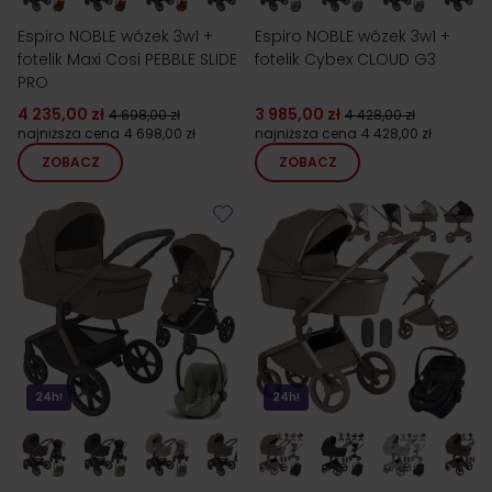
Espiro NOBLE wózek 3w1 +
Espiro NOBLE wózek 3w1 +
fotelik Maxi Cosi PEBBLE SLIDE
fotelik Cybex CLOUD G3
PRO
4 235,00 zł
3 985,00 zł
4 698,00 zł
4 428,00 zł
najniższa cena
4 698,00 zł
najniższa cena
4 428,00 zł
ZOBACZ
ZOBACZ
24h!
24h!