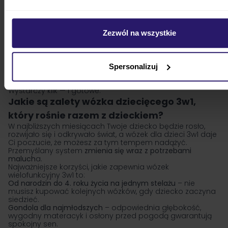
To właśnie dlatego
wózek 3w1
tak często pojawia się na
listach zakupowych świeżo upieczonych rodziców.
Kupujesz raz i korzystasz z wózka przez cały okres
wózkowania – zazwyczaj do około 4. roku życia dziecka.
Każdy etap jest zaopiekowany: od spokojnych drzemek w
Zezwól na wszystkie
gondoli po pierwsze obserwacje świata z wygodnej
spacerówki.
Dla rodziców, którzy często podróżują samochodem,
zestaw 3w1 jest ogromnym ułatwieniem.
Fotelik wpinany
Spersonalizuj
na stelaż sprawia, że nie musisz wybudzać maluszka ani
zastanawiać się, jak przenieść go z auta na spacerówkę
.
Wystarczy klik — i gotowe.
Jakie są zalety wózka dziecięcego 3w1,
który rośnie razem z dzieckiem?
W najbliższych miesiącach Twoje dziecko będzie rosło,
rozwijało się i odkrywało świat, a wózek dla dzieci 3w1 daje
Ci poczucie, że możesz za tym tempem nadążyć.
Przemyślany system
zmienia się wraz z potrzebami
maluch
a.
Najważniejsze korzyści, jakie zapewnia wózek
wielofunkcyjny 3w1 to:
Od narodzin do 4. roku życia na jednym stelażu
– nie
musisz kupować kolejnych wózków, gdy dziecko zaczyna
siedzieć.
Gondola dla najmłodszych
– odpowiednia głębokość,
wygodny materacyk i osłony przed pogodą gwarantują
spokojny sen.