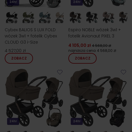
24h!
24h!
Cybex BALIOS S LUX FOLD
Espiro NOBLE wózek 3w1 +
wózek 3w1 + fotelik Cybex
fotelik Avionaut PIXEL 3
CLOUD G3 i-Size
4 105,00 zł
4 568,00 zł
4 527,00 zł
najniższa cena
4 568,00 zł
ZOBACZ
ZOBACZ
24h!
24h!