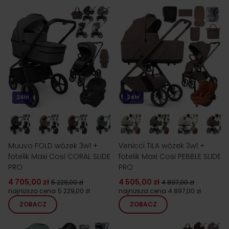
24h!
24h!
Muuvo FOLD wózek 3w1 +
Venicci TILA wózek 3w1 +
fotelik Maxi Cosi CORAL SLIDE
fotelik Maxi Cosi PEBBLE SLIDE
PRO
PRO
4 705,00 zł
4 505,00 zł
5 229,00 zł
4 897,00 zł
najniższa cena
5 229,00 zł
najniższa cena
4 897,00 zł
ZOBACZ
ZOBACZ