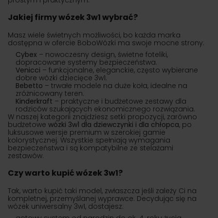
prostym i praktycznym.
Jakiej firmy wózek 3w1 wybrać?
Masz wiele świetnych możliwości, bo każda marka
dostępna w ofercie BoboWózki ma swoje mocne strony:
Cybex
– nowoczesny design, świetne foteliki,
dopracowane systemy bezpieczeństwa.
Venicci
– funkcjonalne, eleganckie, często wybierane
dobre wózki dziecięce 3w1.
Bebetto
– trwałe modele na duże koła, idealne na
zróżnicowany teren.
Kinderkraft
– praktyczne i budżetowe zestawy dla
rodziców szukających ekonomicznego rozwiązania.
W naszej kategorii znajdziesz setki propozycji, zarówno
budżetowe
wózki 3w1 dla dziewczynki i dla chłopca
, po
luksusowe wersje premium w szerokiej gamie
kolorystycznej. Wszystkie spełniają wymagania
bezpieczeństwa i są kompatybilne ze stelażami
zestawów.
Czy warto kupić wózek 3w1?
Tak, warto kupić taki model, zwłaszcza jeśli zależy Ci na
kompletnej, przemyślanej wyprawce. Decydując się na
wózek uniwersalny 3w1, dostajesz: