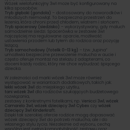
Wózek wielofunkcyjny 3w1 może być konfigurowany na
kilka sposobów:
Tryb głęboki (gondola)
– dostosowany do noworodków i
młodszych niemowląt. To bezpieczna przestrzeń do
leżenia, która chroni przed chłodem, wiatrem i słońcem.
Tryb spacerowy (siedzisko)
– wykorzystywany, gdy maluch
samodzielnie siedzi. Spacerówka w zestawie 3w1
najczęściej ma regulowane oparcie, możliwość
ustawienia przodem lub tyłem do rodzica oraz pozycję
leżącą.
Tryb samochodowy (
fotelik 0–13 kg
)
– tzw. „łupina”
umożliwia bezpieczne przewożenie malucha w aucie i
często oferuje montaż na stelażu z adapterami, co
doceni każdy rodzic, który nie chce wybudzać śpiącego
dziecka.
W zależności od marki wózek 3w1 może również
występować w wariantach dodatkowych, takich jak:
lekki wózek 3w1
do miejskiego użytku,
tani wózek 3w1
dla rodziców szukających budżetowego
rozwiązania,
zestawy z konkretnymi fotelikami, np.
Venicci 3w1
,
wózek
Camarelo 3w1
,
wózek dziecięcy 3w1 Cybex
czy
wózek
dziecięcy 3w1 Kinderkraft
.
Dzięki tak szerokiej ofercie rodzice mogą dopasować
wózek dziecięcy 3w1 do potrzeb malucha, ale i do
własnego stylu życia. Niezależnie od wyboru, cechą
wspólną jest pełna kompatybilność zestawu oraz