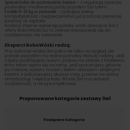
Spacerówka do poznawania świata
– z regulacją oparcia,
podnóżka i możliwością jazdy przodem lub tyłem.
Fotelik 0–13 kg w zestawie
– zyskujesz pełną
kompatybilność i bezpieczeństwo już podczas pierwszej
podróży ze szpitala.
Rodzice chętnie wybierają polskie wózki dziecięce 3w1 z
oferty BoboWózki, bo to zestaw dopasowuje się do
codzienności, nie odwrotnie.
Eksperci BoboWózki radzą:
Przy wyborze wózka 3w1 patrz nie tylko na wygląd, ale
przede wszystkim na realne potrzeby Waszej rodziny. Jeśli
często podróżujesz autem, postaw na zestaw z fotelikiem,
który łatwo wpina się na ramę. Jeśli spacerujesz głównie
po mieście, wybierz model z lekkim stelażem i skrętnymi
kołami. A jeśli planujesz dłuższe trasy, postaw na dobrą
amortyzację i większe koła. Wózek 3w1 ma ułatwiać
codzienność, a nie ją komplikować.
Proponowane kategorie zestawy 3w1
Powiązane kategorie