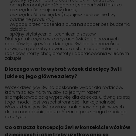
gotowy system od narodzin do ok. 4. roku życia,
pełną kompatybilność gondoli, spacerówki i fotelika,
oszczędność miejsca w domu,
oszczędność pieniędzy (kupujesz zestaw, nie trzy
oddzielne produkty),
wygodę przechodzenia z auta na spacer bez budzenia
dziecka,
spójny stylistycznie i technicznie zestaw.
Dlatego tak często w koszykach świeżo upieczonych
rodziców lądują wózki dziecięce 3w1, bo jednocześnie
rozwiązują potrzeby noworodka, starszego malucha i
rodziców, którzy chcą prostoty i dopracowania w jednym
zakupie.
Dlaczego warto wybrać wózek dziecięcy 3w1 i
jakie są jego główne zalety?
Wózek dziecięcy 3w1 to doskonały wybór dla rodziców,
którym zależy na tym, aby za jednym razem
skompletować całą wyprawkę dla dziecka. Główną zaletą
tego modeli jest wszechstronność i funkcjonalność.
Wózek dziecięcy 3w1 posłuży maluchowi od pierwszych
dni po narodzeniu, do ukończenia przez niego trzeciego
roku życia.
Co oznacza koncepcja 3w1 w kontekście wózków
dziecięcych i jakie tryby użytkowania są