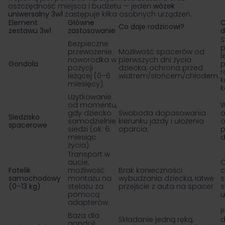
oszczędność miejsca i budżetu — jeden
wózek
uniwersalny 3w1
zastępuje kilka osobnych urządzeń.
Element
Główne
C
Co daje rodzicowi?
zestawu 3w1
zastosowanie
d
S
Bezpieczne
p
przewożenie
Możliwość spacerów od
l
noworodka w
pierwszych dni życia
Gondola
p
pozycji
dziecka, ochrona przed
r
leżącej (0–6
wiatrem/słońcem/chłodem.
k
miesięcy).
k
Użytkowanie
od momentu,
gdy dziecko
Swoboda dopasowania
o
Siedzisko
samodzielnie
kierunku jazdy i ułożenia
o
spacerowe
siedzi (ok. 6.
oparcia.
p
miesiąc
d
życia).
Transport w
aucie,
O
Fotelik
możliwość
Brak konieczności
c
samochodowy
montażu na
wybudzania dziecka, łatwe
(0–13 kg)
stelażu za
przejście z auta na spacer.
s
pomocą
u
adapterów.
P
Baza dla
Składanie jedną ręką,
d
gondoli,