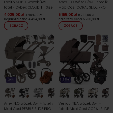
Espiro NOBLE wózek 3w1 +
Anex FLO wózek 3w1 + fotelik
fotelik Cybex CLOUD T i-Size
Maxi Cosi CORAL SLIDE PRO
4 025,00 zł
5 155,00 zł
4 494,00 zł
5 738,00 zł
najniższa cena
4 494,00 zł
najniższa cena
5 738,00 zł
ZOBACZ
ZOBACZ
24h!
24h!
Anex FLO wózek 3w1 + fotelik
Venicci TILA wózek 3w1 +
Maxi Cosi PEBBLE SLIDE PRO
fotelik Maxi Cosi CORAL SLIDE