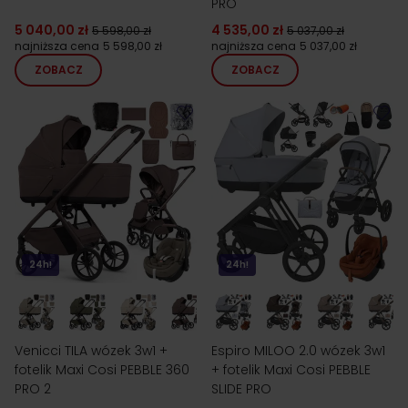
PRO
5 040,00 zł
4 535,00 zł
5 598,00 zł
5 037,00 zł
najniższa cena
5 598,00 zł
najniższa cena
5 037,00 zł
ZOBACZ
ZOBACZ
24h!
24h!
Venicci TILA wózek 3w1 +
Espiro MILOO 2.0 wózek 3w1
fotelik Maxi Cosi PEBBLE 360
+ fotelik Maxi Cosi PEBBLE
PRO 2
SLIDE PRO