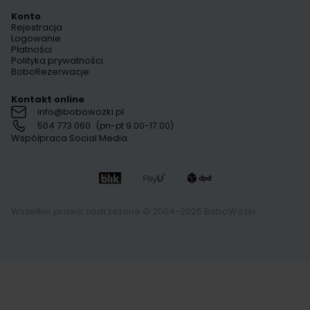
Konto
Rejestracja
Logowanie
Płatności
Polityka prywatności
BoboRezerwacje
Kontakt online
info@bobowozki.pl
504 773 060
(pn-pt 9.00-17.00)
Współpraca Social Media
Wszelkie prawa zastrzeżone © 2004-2026 BoboWózki