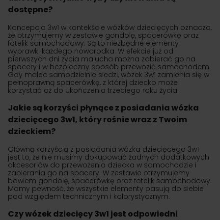
dostępne?
Koncepcja 3w1 w kontekście wózków dziecięcych oznacza,
że otrzymujemy w zestawie gondolę, spacerówkę oraz
fotelik samochodowy. Są to niezbędne elementy
wyprawki każdego noworodka. W efekcie już od
pierwszych dni życia malucha można zabierać go na
spacery i w bezpieczny sposób przewozić samochodem.
Gdy malec samodzielnie siedzi, wózek 3w1 zamienia się w
pełnoprawną spacerówkę, z której dziecko może
korzystać aż do ukończenia trzeciego roku życia.
Jakie są korzyści płynące z posiadania wózka
dziecięcego 3w1, który rośnie wraz z Twoim
dzieckiem?
Główną korzyścią z posiadania wózka dziecięcego 3w1
jest to, że nie musimy dokupować żadnych dodatkowych
akcesoriów do przewożenia dziecka w samochodzie i
zabierania go na spacery. W zestawie otrzymujemy
bowiem gondolę, spacerówkę oraz fotelik samochodowy.
Mamy pewność, że wszystkie elementy pasują do siebie
pod względem technicznym i kolorystycznym.
Czy wózek dziecięcy 3w1 jest odpowiedni