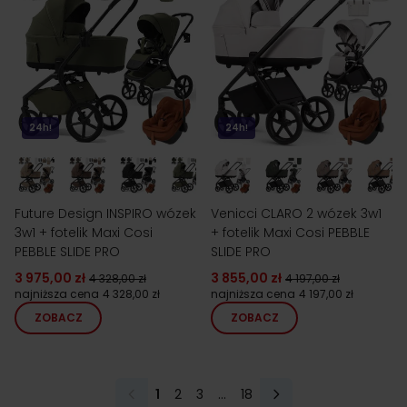
24h!
24h!
Future Design INSPIRO wózek
Venicci CLARO 2 wózek 3w1
3w1 + fotelik Maxi Cosi
+ fotelik Maxi Cosi PEBBLE
PEBBLE SLIDE PRO
SLIDE PRO
3 975,00 zł
3 855,00 zł
4 328,00 zł
4 197,00 zł
najniższa cena
4 328,00 zł
najniższa cena
4 197,00 zł
ZOBACZ
ZOBACZ
1
2
3
...
18
Aktualnie czytasz stronę
Strona
Strona
Strona