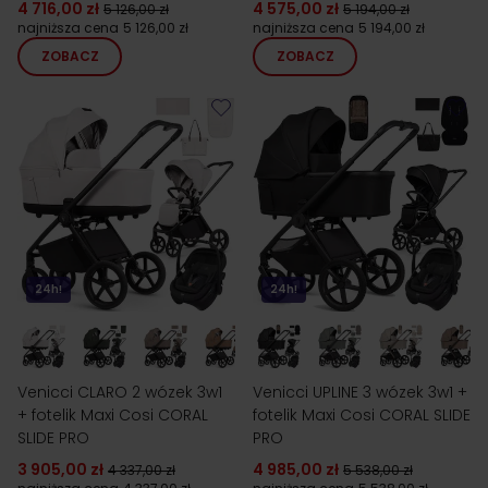
4 716,00 zł
4 575,00 zł
5 126,00 zł
5 194,00 zł
najniższa cena
5 126,00 zł
najniższa cena
5 194,00 zł
ZOBACZ
ZOBACZ
24h!
24h!
Venicci CLARO 2 wózek 3w1
Venicci UPLINE 3 wózek 3w1 +
+ fotelik Maxi Cosi CORAL
fotelik Maxi Cosi CORAL SLIDE
SLIDE PRO
PRO
3 905,00 zł
4 985,00 zł
4 337,00 zł
5 538,00 zł