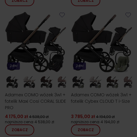
ZOBACZ
ZOBACZ
24h!
24h!
Adamex COMO wózek 3w1 +
Adamex COMO wózek 3w1 +
fotelik Maxi Cosi CORAL SLIDE
fotelik Cybex CLOUD T i-Size
PRO
4 175,00 zł
3 785,00 zł
4 538,00 zł
4 194,00 zł
najniższa cena
4 538,00 zł
najniższa cena
4 194,00 zł
ZOBACZ
ZOBACZ