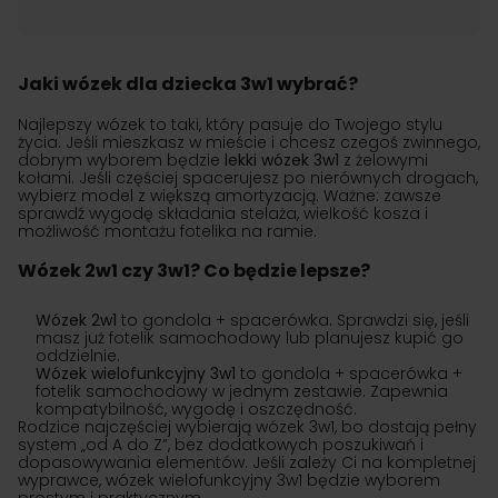
Jaki wózek dla dziecka 3w1 wybrać?
Najlepszy wózek to taki, który pasuje do Twojego stylu
życia. Jeśli mieszkasz w mieście i chcesz czegoś zwinnego,
dobrym wyborem będzie
lekki wózek 3w1
z żelowymi
kołami. Jeśli częściej spacerujesz po nierównych drogach,
wybierz model z większą amortyzacją. Ważne: zawsze
sprawdź wygodę składania stelaża, wielkość kosza i
możliwość montażu fotelika na ramie.
Wózek 2w1 czy 3w1? Co będzie lepsze?
Wózek 2w1
to gondola + spacerówka. Sprawdzi się, jeśli
masz już fotelik samochodowy lub planujesz kupić go
oddzielnie.
Wózek wielofunkcyjny 3w1
to gondola + spacerówka +
fotelik samochodowy w jednym zestawie. Zapewnia
kompatybilność, wygodę i oszczędność.
Rodzice najczęściej wybierają wózek 3w1, bo dostają pełny
system „od A do Z”, bez dodatkowych poszukiwań i
dopasowywania elementów. Jeśli zależy Ci na kompletnej
wyprawce, wózek wielofunkcyjny 3w1 będzie wyborem