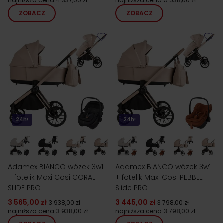
najniższa cena
4 337,00 zł
najniższa cena
5 538,00 zł
ZOBACZ
ZOBACZ
24h!
24h!
Adamex BIANCO wózek 3w1
Adamex BIANCO wózek 3w1
+ fotelik Maxi Cosi CORAL
+ fotelik Maxi Cosi PEBBLE
SLIDE PRO
Slide PRO
3 565,00 zł
3 445,00 zł
3 938,00 zł
3 798,00 zł
najniższa cena
3 938,00 zł
najniższa cena
3 798,00 zł