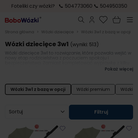
Foteliki czy wózki? 📞 504773060 📞 504950350
Przejdź do treści
Szukaj
Strona główna
>
Wózki dziecięce
>
Wózki 3w1 z bazą w opcji
Wózki dziecięce 3w1
(wyniki: 513)
Wózki dziecięce 3w1 to rozwiązanie, które pozwala wejść w
nowy etap rodzicielstwa z poczuciem spokoju i
bezpieczeństwa. Zamiast kompletować wyprawkę z kilku
oddzielnych elementów, dostajesz gotowy, przemyślany
Pokaż więcej
system:
przytulną gondolę dla noworodka, wygodne
siedzisko spacerowe na kolejne miesiące oraz fotelik
samochodowy,
który zadba o bezpieczną pierwszą
podróż ze szpitala i wszystkie następne wyjazdy.
Wózki 3w1 z bazą w opcji
Wózki premium
Wózki 2
Sortuj wg
Filtruj