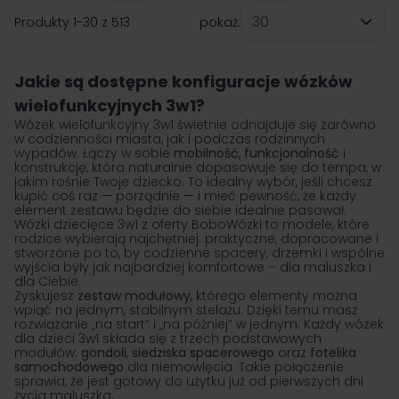
Produkty
1
-
30
z
513
pokaż:
na stronę
Jakie są dostępne konfiguracje wózków
wielofunkcyjnych 3w1?
Wózek wielofunkcyjny 3w1 świetnie odnajduje się zarówno
w codzienności miasta, jak i podczas rodzinnych
wypadów. Łączy w sobie
mobilność
,
funkcjonalność
i
konstrukcję, która naturalnie dopasowuje się do tempa, w
jakim rośnie Twoje dziecko. To idealny wybór, jeśli chcesz
kupić coś raz — porządnie — i mieć pewność, że każdy
element zestawu będzie do siebie idealnie pasował.
Wózki dziecięce 3w1 z oferty BoboWózki to modele, które
rodzice wybierają najchętniej: praktyczne, dopracowane i
stworzone po to, by codzienne spacery, drzemki i wspólne
wyjścia były jak najbardziej komfortowe – dla maluszka i
dla Ciebie.
Zyskujesz
zestaw modułowy
, którego elementy można
wpiąć na jednym, stabilnym stelażu. Dzięki temu masz
rozwiązanie „na start” i „na później” w jednym. Każdy wózek
dla dzieci 3w1 składa się z trzech podstawowych
modułów:
gondoli
,
siedziska spacerowego
oraz
fotelika
samochodowego
dla niemowlęcia. Takie połączenie
sprawia, że jest gotowy do użytku już od pierwszych dni
życia maluszka.