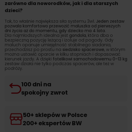
zarówno dla noworodków, jak i dla starszych
dzieci?
Tak, to właśnie największa siła systemu 3w1
. Jeden zestaw
pozwala komfortowo przewozić maluszka od pierwszych
dni życia aż do momentu, gdy dziecko ma 4 lata
.
Dla najmłodszych idealna jest
gondola
, która dba o
bezpieczną pozycję leżącą i izoluje od pogody. Gdy
maluch opanuje umiejętność stabilnego siadania,
przechodzisz po prostu na
siedzisko spacerowe
, w którym
można ustawić oparcie w kilku stopniach i dopasować
kierunek jazdy. A dzięki
fotelikowi
samochodowemu 0–13 kg
zestaw działa nie tylko podczas spacerów, ale też w
podróży.
100 dni na
spokojny zwrot
50+ sklepów w Polsce
200+ ekspertów BW