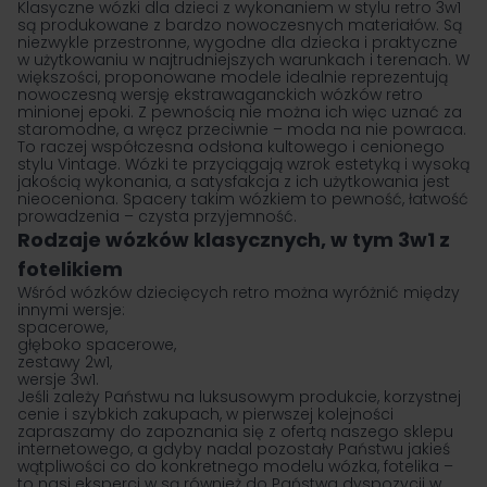
Klasyczne wózki dla dzieci z wykonaniem w stylu retro 3w1
są produkowane z bardzo nowoczesnych materiałów. Są
niezwykle przestronne, wygodne dla dziecka i praktyczne
w użytkowaniu w najtrudniejszych warunkach i terenach. W
większości, proponowane modele idealnie reprezentują
nowoczesną wersję ekstrawaganckich wózków retro
minionej epoki. Z pewnością nie można ich więc uznać za
staromodne, a wręcz przeciwnie – moda na nie powraca.
To raczej współczesna odsłona kultowego i cenionego
stylu Vintage. Wózki te przyciągają wzrok estetyką i wysoką
jakością wykonania, a satysfakcja z ich użytkowania jest
nieoceniona. Spacery takim wózkiem to pewność, łatwość
prowadzenia – czysta przyjemność.
Rodzaje wózków klasycznych, w tym 3w1 z
fotelikiem
Wśród wózków dziecięcych retro można wyróżnić między
innymi wersje:
spacerowe,
głęboko spacerowe,
zestawy 2w1,
wersje 3w1.
Jeśli zależy Państwu na luksusowym produkcie, korzystnej
cenie i szybkich zakupach, w pierwszej kolejności
zapraszamy do zapoznania się z ofertą naszego sklepu
internetowego, a gdyby nadal pozostały Państwu jakieś
wątpliwości co do konkretnego modelu wózka, fotelika –
to nasi eksperci w są również do Państwa dyspozycji w