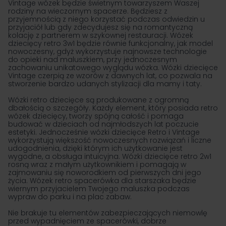
Vintage wózek będzie świetnym towarzyszem Waszej
rodziny na wieczornym spacerze. Będziesz z
przyjemnością z niego korzystać podczas odwiedzin u
przyjaciół lub gdy zdecydujesz się na romantyczną
kolację z partnerem w szykownej restauracji. Wózek
dziecięcy retro 3w1 będzie równie funkcjonalny, jak model
nowoczesny, gdyż wykorzystuje najnowsze technologie
do opieki nad maluszkiem, przy jednoczesnym
zachowaniu unikatowego wyglądu wózka. Wózki dziecięce
Vintage czerpią ze wzorów z dawnych lat, co pozwala na
stworzenie bardzo udanych stylizacji dla mamy i taty.
Wózki retro dziecięce są produkowane z ogromną
dbałością o szczegóły. Każdy element, który posiada retro
wózek dziecięcy, tworzy spójną całość i pomaga
budować w dzieciach od najmłodszych lat poczucie
estetyki. Jednocześnie wózki dziecięce Retro i Vintage
wykorzystują większość nowoczesnych rozwiązań i liczne
udogodnienia, dzięki którym ich użytkowanie jest
wygodne, a obsługa intuicyjna. Wózki dziecięce retro 2w1
rosną wraz z małym użytkownikiem i pomagają w
zajmowaniu się noworodkiem od pierwszych dni jego
życia. Wózek retro spacerówka dla starszaka będzie
wiernym przyjacielem Twojego maluszka podczas
wypraw do parku i na plac zabaw.
Nie brakuje tu elementów zabezpieczających niemowlę
przed wypadnięciem ze spacerówki, dobrze