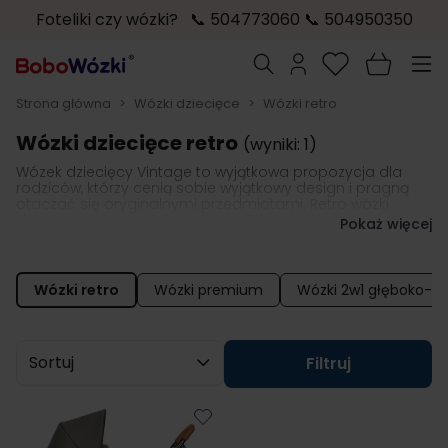
Foteliki czy wózki? 📞 504773060 📞 504950350
Przejdź do treści
Szukaj
Strona główna
>
Wózki dziecięce
>
Wózki retro
Wózki dziecięce retro
(wyniki: 1)
Wózek dziecięcy Vintage to wyjątkowa propozycja dla
rodziców, którzy cenią sobie wyjątkowy design i pragną
otaczać się oryginalnymi przedmiotami. Retro wózki
dziecięce z pewnością pozwolą Ci wyróżnić się podczas
Pokaż więcej
spacerów z maluszkiem. Wózki dziecięce w stylu retro
pomogą Ci także stworzyć wyjątkową stylizację, jeśli
preferujesz ubrania stylizowane na stroje z dawnych epok
lub lubisz bawić się modą.
Wózki retro
Wózki premium
Wózki 2w1 głęboko-s
Sortuj wg
Filtruj