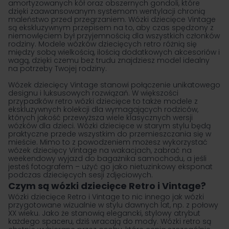
amortyzowanych kół oraz obszernych gondoli, które
dzięki zaawansowanym systemom wentylacji chronią
maleństwo przed przegrzaniem. Wózki dziecięce Vintage
są ekskluzywnym przepisem na to, aby czas spędzony z
niemowlęciem był przyjemnością dla wszystkich członków
rodziny. Modele wózków dziecięcych retro różnią się
między sobą wielkością, ilością dodatkowych akcesoriów i
wagą, dzięki czemu bez trudu znajdziesz model idealny
na potrzeby Twojej rodziny.
Wózek dziecięcy Vintage stanowi połączenie unikatowego
designu i luksusowych rozwiązań. W większości
przypadków retro wózki dziecięce to także modele z
ekskluzywnych kolekcji dla wymagających rodziców,
których jakość przewyższa wiele klasycznych wersji
wózków dla dzieci. Wózki dziecięce w starym stylu będą
praktyczne przede wszystkim do przemieszczania się w
mieście. Mimo to z powodzeniem możesz wykorzystać
wózek dziecięcy Vintage na wakacjach, zabrać na
weekendowy wyjazd do bagażnika samochodu, a jeśli
jesteś fotografem – użyć go jako nietuzinkowy eksponat
podczas dziecięcych sesji zdjęciowych.
Czym są wózki dziecięce Retro i Vintage?
Wózki dziecięce Retro i Vintage to nic innego jak wózki
przygotowane wizualnie w stylu dawnych lat, np. z połowy
XX wieku. Jako że stanowią elegancki, stylowy atrybut
każdego spaceru, dziś wracają do mody. Wózki retro są