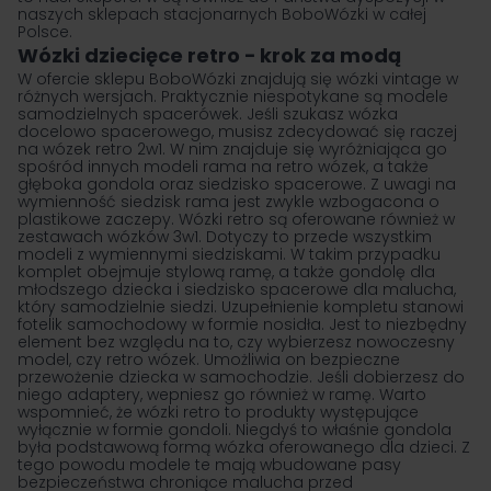
naszych sklepach stacjonarnych BoboWózki w całej
Polsce.
Wózki dziecięce retro − krok za modą
W ofercie sklepu BoboWózki znajdują się wózki vintage w
różnych wersjach. Praktycznie niespotykane są modele
samodzielnych spacerówek. Jeśli szukasz wózka
docelowo spacerowego, musisz zdecydować się raczej
na wózek retro 2w1. W nim znajduje się wyróżniająca go
spośród innych modeli rama na retro wózek, a także
głęboka gondola oraz siedzisko spacerowe. Z uwagi na
wymienność siedzisk rama jest zwykle wzbogacona o
plastikowe zaczepy. Wózki retro są oferowane również w
zestawach wózków 3w1. Dotyczy to przede wszystkim
modeli z wymiennymi siedziskami. W takim przypadku
komplet obejmuje stylową ramę, a także gondolę dla
młodszego dziecka i siedzisko spacerowe dla malucha,
który samodzielnie siedzi. Uzupełnienie kompletu stanowi
fotelik samochodowy w formie nosidła. Jest to niezbędny
element bez względu na to, czy wybierzesz nowoczesny
model, czy retro wózek. Umożliwia on bezpieczne
przewożenie dziecka w samochodzie. Jeśli dobierzesz do
niego adaptery, wepniesz go również w ramę. Warto
wspomnieć, że wózki retro to produkty występujące
wyłącznie w formie gondoli. Niegdyś to właśnie gondola
była podstawową formą wózka oferowanego dla dzieci. Z
tego powodu modele te mają wbudowane pasy
bezpieczeństwa chroniące malucha przed