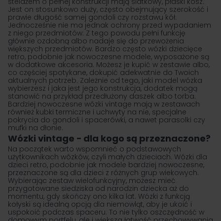
stelażem o pełnej konstrukcji mają siatkowy, płaski kosz.
Jest on stosunkowo duży, często obejmujący szerokość i
prawie długość samej gondoli czy rozstawu kół.
Jednocześnie nie ma jednak ochrony przed wypadaniem
z niego przedmiotów. Z tego powodu pełni funkcję
głównie ozdobną albo nadaje się do przewożenia
większych przedmiotów. Bardzo często wózki dziecięce
retro, podobnie jak nowoczesne modele, wyposażone są
w dodatkowe akcesoria. Możesz je kupić w zestawie albo,
co częściej spotykane, dokupić adekwatnie do Twoich
aktualnych potrzeb. Zależnie od tego, jaki model wózka
wybierzesz i jaka jest jego konstrukcja, dodatek mogą
stanowić na przykład przedłużony daszek albo torba.
Bardziej nowoczesne wózki vintage mają w zestawach
również kubki termiczne i uchwyty na nie, specjalne
pokrycia do gondoli i spacerówki, a nawet parasolki czy
mufki na dłonie.
Wózki vintage − dla kogo są przeznaczone?
Na początek warto wspomnieć o podstawowych
użytkownikach wózków, czyli małych dzieciach. Wózki dla
dzieci retro, podobnie jak modele bardziej nowoczesne,
przeznaczone są dla dzieci z różnych grup wiekowych.
Wybierając zestaw wielofunkcyjny, możesz mieć
przygotowane siedziska od narodzin dziecka aż do
momentu, gdy skończy ono kilka lat. Wózki z funkcją
kołyski są idealną opcją dla niemowląt, aby je ukoić i
uspokoić podczas spaceru. To nie tylko oszczędność w
domowym portfelu, ale i większa łatwość przechowywania