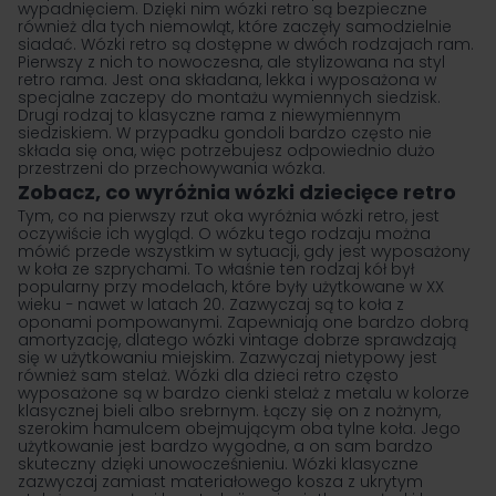
wypadnięciem. Dzięki nim wózki retro są bezpieczne
również dla tych niemowląt, które zaczęły samodzielnie
siadać. Wózki retro są dostępne w dwóch rodzajach ram.
Pierwszy z nich to nowoczesna, ale stylizowana na styl
retro rama. Jest ona składana, lekka i wyposażona w
specjalne zaczepy do montażu wymiennych siedzisk.
Drugi rodzaj to klasyczne rama z niewymiennym
siedziskiem. W przypadku gondoli bardzo często nie
składa się ona, więc potrzebujesz odpowiednio dużo
przestrzeni do przechowywania wózka.
Zobacz, co wyróżnia wózki dziecięce retro
Tym, co na pierwszy rzut oka wyróżnia wózki retro, jest
oczywiście ich wygląd. O wózku tego rodzaju można
mówić przede wszystkim w sytuacji, gdy jest wyposażony
w koła ze szprychami. To właśnie ten rodzaj kół był
popularny przy modelach, które były użytkowane w XX
wieku − nawet w latach 20. Zazwyczaj są to koła z
oponami pompowanymi. Zapewniają one bardzo dobrą
amortyzację, dlatego wózki vintage dobrze sprawdzają
się w użytkowaniu miejskim. Zazwyczaj nietypowy jest
również sam stelaż. Wózki dla dzieci retro często
wyposażone są w bardzo cienki stelaż z metalu w kolorze
klasycznej bieli albo srebrnym. Łączy się on z nożnym,
szerokim hamulcem obejmującym oba tylne koła. Jego
użytkowanie jest bardzo wygodne, a on sam bardzo
skuteczny dzięki unowocześnieniu. Wózki klasyczne
zazwyczaj zamiast materiałowego kosza z ukrytym