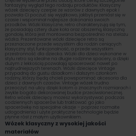
chętnie wybierane przez osoby, które cenią szczególnie
fantazyjny wygląd tego rodzaju produktów. Klasyczny
wózek dziecięcy czerpie ze wzorów z dawnych epok i
pozwala Ci poczuć się wyjątkowo, jakbyś przeniósł się w
czasie i wspominał najlepsze dokonania swoich
przodków. Wózki klasyczne, retro charakteryzują się tym,
że posiadają cztery duże koła oraz obszerną, klasyczną
gondolę, która jest montowana bezpośrednio na stelażu
wózka. Prezentowane wózki dziecięce retro są
przeznaczone przede wszystkim dla rodzin ceniących
klasyczny styl, funkcjonalność, a przede wszystkim
przestronność dla dziecka. Wózki dla dzieci wykonane w
stylu retro są idealne na długie rodzinne spacery, a dzięki
dużym z lekkością pozwalają spacerować nawet po
najtrudniejszych terenach. Wózki dziecięce Vintage
przypadną do gustu dziadkom i dalszym członkom
rodziny, którzy będą chcieli powspominać akcesoria dla
dzieci z dawnych czasów. Vintage wózek trudno
przeoczyć na ulicy dzięki kołom o znacznych rozmiarach i
zwykle bogato dekorowanej budce przeciwsłonecznej.
Retro wózek dziecięcy możesz wykorzystywać podczas
codziennych spacerów lub traktować go jako
spacerówkę na specjalne okazje – poprzez rozmaite
udogodnienia i użyte praktyczne technologie będzie
płynne rósł z małym użytkownikiem.
Wózek klasyczny z wysokiej jakości
materiałów