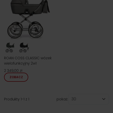
ROAN COSS CLASSIC wózek
wielofunkcyjny 2w1
2 349,00 zł
ZOBACZ
Produkty
1
-
1
z
1
pokaż:
na stronę