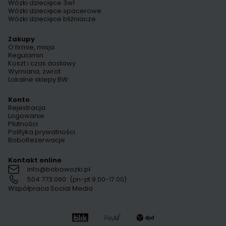
Wózki dziecięce 3w1
Wózki dziecięce spacerowe
Wózki dziecięce bliźniacze
Zakupy
O firmie, misja
Regulamin
Koszt i czas dostawy
Wymiana, zwrot
Lokalne sklepy BW
Konto
Rejestracja
Logowanie
Płatności
Polityka prywatności
BoboRezerwacje
Kontakt online
info@bobowozki.pl
504 773 060
(pn-pt 9.00-17.00)
Współpraca Social Media