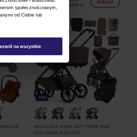
ZOBACZ
ZOBACZ
najniższa cena
4 494,00 zł
artnerom społecznościowym,
anymi od Ciebie lub
ezwól na wszystkie
24h!
Maxi Cosi
Venicci TILA wózek 3w1 + fotelik Maxi
Cosi CORAL SLIDE PRO