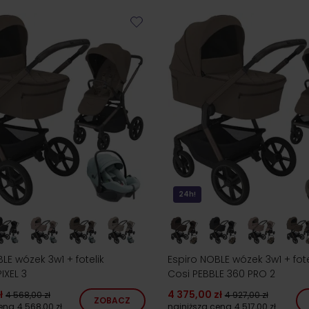
24h!
LE wózek 3w1 + fotelik
Espiro NOBLE wózek 3w1 + fote
IXEL 3
Cosi PEBBLE 360 PRO 2
ł
4 375,00 zł
4 568,00 zł
4 927,00 zł
ZOBACZ
cena
4 568,00 zł
najniższa cena
4 517,00 zł