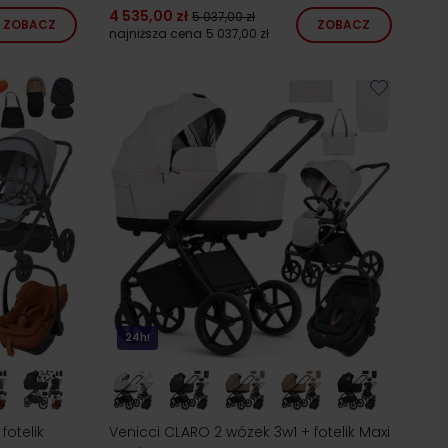
4 535,00 zł
5 037,00 zł
ZOBACZ
ZOBACZ
najniższa cena
5 037,00 zł
24h!
fotelik
Venicci CLARO 2 wózek 3w1 + fotelik Maxi