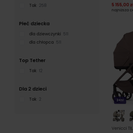
5 155,00 z
Tak
258
najniższa 
filter
Płeć dziecka
dla dziewczynki
511
dla chłopca
511
filter
Top Tether
Tak
12
filter
Dla 2 dzieci
Tak
2
24h!
Venicci TI