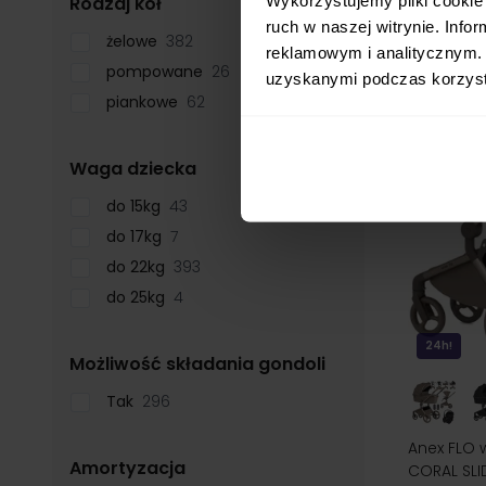
filter
Rodzaj kół
najniższa 
ruch w naszej witrynie. Inf
żelowe
382
reklamowym i analitycznym. 
pompowane
26
uzyskanymi podczas korzysta
piankowe
62
filter
Waga dziecka
do 15kg
43
do 17kg
7
do 22kg
393
do 25kg
4
24h!
filter
Możliwość składania gondoli
Tak
296
Anex FLO w
filter
Amortyzacja
CORAL SLI