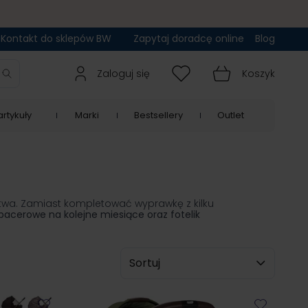
Kontakt do sklepów BW
Zapytaj doradcę online
Blog
Zaloguj się
Koszyk
rtykuły
Marki
Bestsellery
Outlet
stwa. Zamiast kompletować wyprawkę z kilku
pacerowe na kolejne miesiące oraz fotelik
Sortuj wg