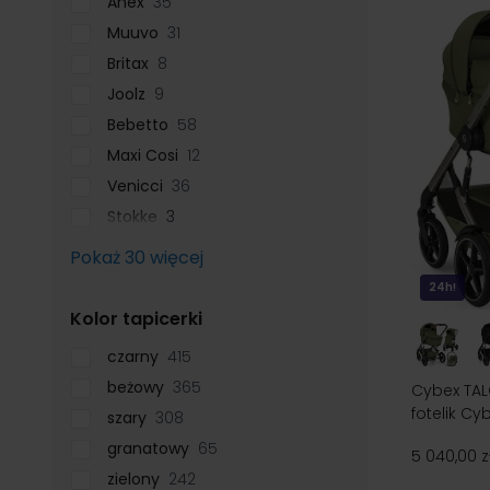
Anex
35
Muuvo
31
Britax
8
Joolz
9
Bebetto
58
Maxi Cosi
12
Venicci
36
Stokke
3
Pokaż 30 więcej
24h!
filter
Kolor tapicerki
czarny
415
beżowy
365
Cybex TAL
fotelik Cy
szary
308
granatowy
65
5 040,00 z
zielony
242