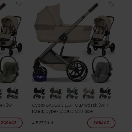
24h!
ek 3w1 +
Cybex BALIOS S LUX FOLD wózek 3w1 +
fotelik Cybex CLOUD G3 i-Size
4 527,00 zł
ZOBACZ
ZOBACZ