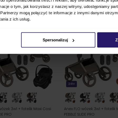
ZOBACZ
cena
4 698,00 zł
najniższa cena
4 428,00 zł
ormacje o tym, jak korzystasz z naszej witryny, udostępniamy p
Partnerzy mogą połączyć te informacje z innymi danymi otrzym
nia z ich usług.
Spersonalizuj
Z
24h!
ózek 3w1 + fotelik Maxi Cosi
Anex FLO wózek 3w1 + fotelik 
DE PRO
PEBBLE SLIDE PRO