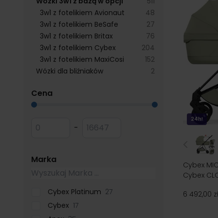
products available
Wózki 3w1 z bazą w opcji
511
products available
3w1 z fotelikiem Avionaut
48
products available
3w1 z fotelikiem BeSafe
27
products available
3w1 z fotelikiem Britax
76
products available
3w1 z fotelikiem Cybex
204
products available
3w1 z fotelikiem MaxiCosi
152
products available
Wózki dla bliźniaków
2
filter
Cena
Przejdź do listy produktów
24h!
Minimum value
Maksymalna wartość
-
filter
Marka
Cybex MIOS
Cybex CL
Cybex Platinum
27
6 492,00 z
Cybex
17