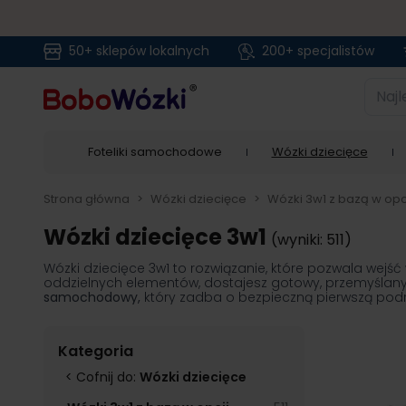
50+ sklepów lokalnych
200+ specjalistów
Przejdź do treści
Najlep
Foteliki samochodowe
Wózki dziecięce
Strona główna
>
Wózki dziecięce
>
Wózki 3w1 z bazą w opc
Wózki dziecięce 3w1
(wyniki: 511)
Wózki dziecięce 3w1 to rozwiązanie, które pozwala wej
oddzielnych elementów, dostajesz gotowy, przemyślan
samochodowy,
który zadba o bezpieczną pierwszą podró
Kategoria
< Cofnij do:
Wózki dziecięce