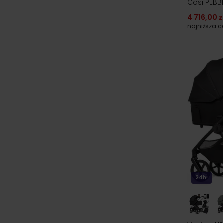
Cosi PEBB
4 716,00 z
najniższa 
24h!