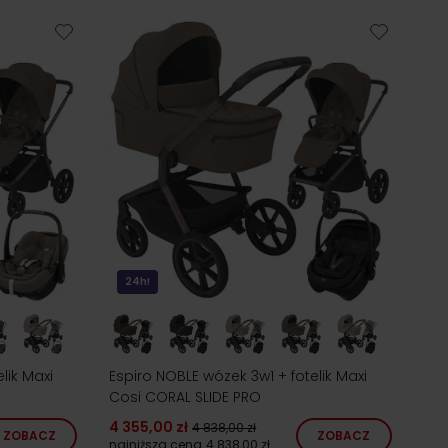
24h!
lik Maxi
Espiro NOBLE wózek 3w1 + fotelik Maxi
Cosi CORAL SLIDE PRO
4 355,00 zł
4 838,00 zł
ZOBACZ
ZOBACZ
najniższa cena
4 838,00 zł