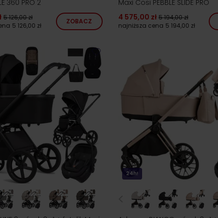
LE 360 PRO 2
Maxi Cosi PEBBLE SLIDE PRO
ł
4 575,00 zł
5 126,00 zł
5 194,00 zł
ZOBACZ
cena
5 126,00 zł
najniższa cena
5 194,00 zł
24h!