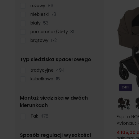
różowy
86
niebieski
78
biały
53
pomarańcz/żółty
31
brązowy
172
filter
Typ siedziska spacerowego
tradycyjne
494
kubełkowe
15
24h!
Montaż siedziska w dwóch
filter
kierunkach
Tak
478
Espiro NOB
Avionaut P
4 105,00 z
Sposób regulacji wysokości
najniższa 