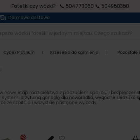
Foteliki czy wózki? 📞 504773060 📞 504950350
Darmowa dostawa
sze wózki i foteliki w jednym miejscu. Czego szukasz?
Cybex Platinum
Krzesełka do karmienia
Pozostałe a
ji
ść w nowy etap rodzicielstwa z poczuciem spokoju i bezpieczeń
y system:
przytulną gondolę dla noworodka, wygodne siedzisko s
ż ze szpitala i wszystkie następne wyjazdy.