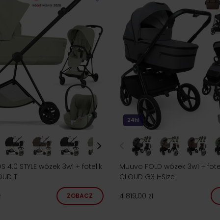
24h!
 4.0 STYLE wózek 3w1 + fotelik
Muuvo FOLD wózek 3w1 + fote
OUD T
CLOUD G3 i-Size
ł
4 819,00 zł
ZOBACZ