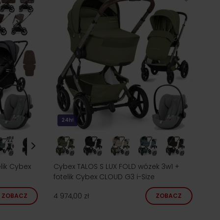
24h!
lik Cybex
Cybex TALOS S LUX FOLD wózek 3w1 +
fotelik Cybex CLOUD G3 i-Size
4 974,00 zł
ZOBACZ
ZOBACZ