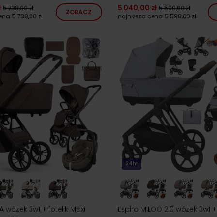
ł
5 040,00 zł
5 738,00 zł
5 598,00 zł
ZOBACZ
cena
5 738,00 zł
najniższa cena
5 598,00 zł
24h!
LA wózek 3w1 + fotelik Maxi
Espiro MILOO 2.0 wózek 3w1 + 