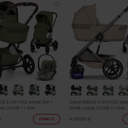
24h!
OS S LUX FOLD wózek 3w1 +
Cybex BALIOS S LUX FOLD wóz
bex CLOUD T i-Size
fotelik Cybex CLOUD T i-Size
ł
4 593,00 zł
ZOBACZ