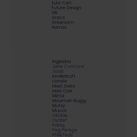
Euro Cart
Future Design
GB
Graco
Greentom
Hamax
Inglesina
Jane Concord
Joolz
Kinderkraft
Lionelo
Mast Swiss
Maxi Cosi
Mima
Mountain Buggy
Mutsy
Muuvo
Okiday
Oyster
PaHoj
Peg Perego
Phil&Teds