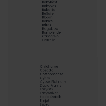
BabyBest
BabyVox
Bebetto
BeSafe
Bloom
Bobike
Britax
Bugaboo
Bumbleride
Camarelo
Carrello
Childhome
Cosatto
Cottonmoose
Cybex
Cybex Platinum
Dada Prams
EasyGO
Easywalker
Elodie Details
Emjot
Espiro