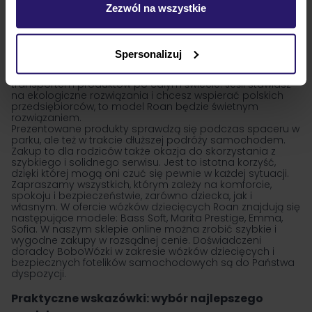
Zezwól na wszystkie
samej barwy. Na uwagę zasługują koła. W wielu modelach
wyglądają niczym z vintage modeli wózków.
Jak wybrać idealny wózek Roan?
Każdy wózek dziecięcy powstał w Polsce. Wybierając go,
Spersonalizuj
wspierasz polską gospodarkę i lokalne firmy.
To znacznie
zmniejsza również zanieczyszczenia związane z
transportem produktów po całym świecie. Jeśli stawiasz
na ekologiczne rozwiązania i chcesz wspierać polskich
przedsiębiorców, to model Roan będzie świetnym
rozwiązaniem.
Prezentowane produkty sprawdzą się podczas spaceru w
parku, ale też w trakcie dłuższej podróży samochodem.
Zakup to dla rodziców także okazja do skorzystania z
szybkiego i solidnego serwisu. Jest to istotna korzyść,
dzięki której mogą oni czuć się pewnie w każdej sytuacji.
Zapraszamy wszystkich, którym zależy na komforcie,
spokoju i bezpieczeństwie, zarówno dziecka, jak i
własnym. W ofercie wózków dziecięcych Roan znajdują się
następujące modele: Bass Soft, Marita Prestige, Emma,
Sofia. W naszym sklepie online można zrobić szybkie i
wygodne zakupy w rozsądnej cenie. Doświadczeni
doradcy BoboWózki w zakresie wózków dziecięcych i
bezpiecznych fotelików samochodowych są do Państwa
dyspozycji.
Praktyczne wskazówki: wybór najlepszego