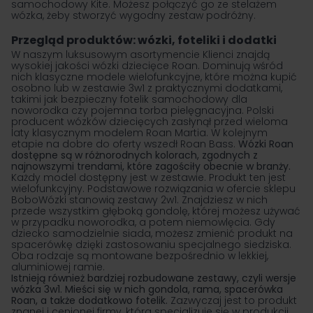
samochodowy
Kite. Możesz połączyć go ze stelażem
wózka, żeby stworzyć wygodny zestaw podróżny.
Przegląd produktów: wózki, foteliki i dodatki
W naszym luksusowym asortymencie Klienci znajdą
wysokiej jakości
wózki dziecięce Roan
. Dominują wśród
nich klasyczne
modele wielofunkcyjne
, które można kupić
osobno lub w zestawie 3w1 z praktycznymi dodatkami,
takimi jak bezpieczny fotelik samochodowy dla
noworodka czy pojemna
torba pielęgnacyjna
. Polski
producent wózków dziecięcych zasłynął przed wieloma
laty klasycznym modelem Roan Martia. W kolejnym
etapie na dobre do oferty wszedł Roan Bass.
Wózki Roan
dostępne są w różnorodnych kolorach, zgodnych z
najnowszymi trendami, które zagościły obecnie w branży.
Każdy model dostępny jest w zestawie. Produkt ten jest
wielofunkcyjny. Podstawowe rozwiązania w ofercie sklepu
BoboWózki stanowią zestawy 2w1. Znajdziesz w nich
przede wszystkim głęboką gondolę, której możesz używać
w przypadku noworodka, a potem niemowlęcia. Gdy
dziecko samodzielnie siada, możesz zmienić produkt na
spacerówkę dzięki zastosowaniu specjalnego siedziska.
Oba rodzaje są montowane bezpośrednio w lekkiej,
aluminiowej ramie.
Istnieją również bardziej rozbudowane zestawy, czyli wersje
wózka 3w1
. Mieści się w nich
gondola
, rama, spacerówka
Roan, a także dodatkowo fotelik.
Zazwyczaj jest to produkt
znanej i cenionej firmy, która specjalizuje się w produkcji