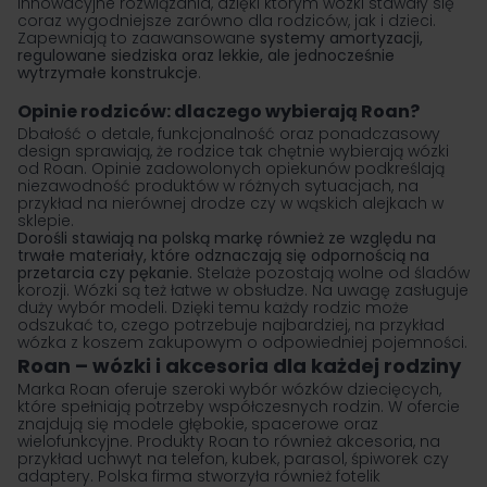
innowacyjne rozwiązania, dzięki którym wózki stawały się
coraz wygodniejsze zarówno dla rodziców, jak i dzieci.
Zapewniają to zaawansowane
systemy amortyzacji,
regulowane siedziska oraz lekkie, ale jednocześnie
wytrzymałe konstrukcje
.
Opinie rodziców: dlaczego wybierają Roan?
Dbałość o detale, funkcjonalność oraz ponadczasowy
design sprawiają, że rodzice tak chętnie wybierają wózki
od Roan. Opinie zadowolonych opiekunów podkreślają
niezawodność produktów w różnych sytuacjach, na
przykład na nierównej drodze czy w wąskich alejkach w
sklepie.
Dorośli stawiają na polską markę również ze względu na
trwałe materiały, które odznaczają się odpornością na
przetarcia czy pękanie.
Stelaże pozostają wolne od śladów
korozji. Wózki są też łatwe w obsłudze. Na uwagę zasługuje
duży wybór modeli. Dzięki temu każdy rodzic może
odszukać to, czego potrzebuje najbardziej, na przykład
wózka z koszem zakupowym o odpowiedniej pojemności.
Roan – wózki i akcesoria dla każdej rodziny
Marka Roan oferuje szeroki wybór wózków dziecięcych,
które spełniają potrzeby współczesnych rodzin. W ofercie
znajdują się
modele głębokie
,
spacerowe
oraz
wielofunkcyjne. Produkty Roan to również akcesoria, na
przykład uchwyt na telefon, kubek, parasol, śpiworek czy
adaptery. Polska firma stworzyła również
fotelik