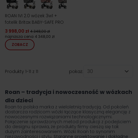
ROAN IVI 2.0 wózek 3w1 +
fotelik Britax BABY-SAFE PRO
3 998,00 zł
4 348,00 zł
najniższa cena
4 348,00 zł
ZOBACZ
Produkty
1
-
11
z
11
pokaż:
na stronę
Roan – tradycja i nowoczesność w wózkach
dla dzieci
Roan to polska marka z wieloletnią tradycją. Od pokoleń
dostarcza rodzicom wózki łączące klasyczną elegancję z
nowoczesnymi rozwiązaniami technologicznymi.
Połączenie sprawdzonych metod produkcji z podejściem
do designu sprawia, że produkty firmy cieszą się tak
dużym zainteresowaniem.
Wózki Roan
to synonim
niezawodności i stylu.
Staranne projektowanie i dokładne