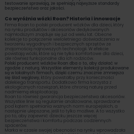
testowanie sprawiają, że spełniają najwyższe standardy
bezpieczeństwa oraz jakości.
Co wyróżnia wózki Roan? Historia i innowacje
Firma Roan to polski producent wózków dla dzieci, który
na rynku produktów i akcesoriów dedykowanych
najmłodszym znajduje się już od wielu lat. Obecne
kolekcje to połączenie wieloletniego doświadczenia w
tworzeniu wygodnych i bezpiecznych sprzętów ze
znajomością najnowszych technologii. W efekcie
powstają wózki, które są nie tylko komfortowe dla dzieci,
ale również funkcjonalne dla ich rodziców.
Polski producent wózków Roan dba o to, aby działać w
zgodzie z naturą. Wszystkie elementy kolekcji produkowane
są w lokalnych firmach, dzięki czemu znacznie zmniejsza
się ślad węglowy
, który powstałby przy konieczności
dalekiego transportu. Dodatkowo firma korzysta z
ekologicznych rozwiązań, które chronią naturę przed
nadmierną eksploatacją.
Roan to również gwarancja bezpieczeństwa akcesoriów.
Wszystkie linie są regularnie analizowane, sprawdzane
pod kątem spełniania ważnych norm europejskich, a
następnie ulepszane, jeśli to tylko możliwe. A to wszystko
po to, aby zapewnić dziecku jeszcze więcej
bezpieczeństwa i komfortu podczas codziennych
spacerów.
Marka w czasie swojej obecności na rynku wprowadzała