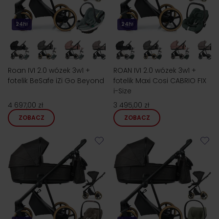
24h!
24h!
Roan IVI 2.0 wózek 3w1 +
ROAN IVI 2.0 wózek 3w1 +
fotelik BeSafe iZi Go Beyond
fotelik Maxi Cosi CABRIO FIX
i-Size
4 697,00 zł
3 495,00 zł
ZOBACZ
ZOBACZ