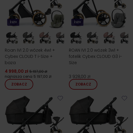
24h!
24h!
Roan IVI 2.0 wózek 4w1 +
ROAN IVI 2.0 wózek 3w1 +
Cybex CLOUD T i-Size +
fotelik Cybex CLOUD G3 i-
baza
Size
4 998,00 zł
5 197,00 zł
3 928,00 zł
najniższa cena
5 197,00 zł
ZOBACZ
ZOBACZ