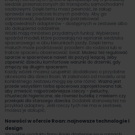
siedzisk przeznaczonych do transportu samochodami
osobowymi. Dzięki temu masz pewność, że zakup
sprawdzi się podczas licznych podróży. Aby go
zamontować, będziesz zwykle potrzebować
odpowiednich adapterów − dostępnych w zestawie albo
do dokupienia oddzielnie.
Wózki mają mnóstwo przydatnych funkcji. Wybierzesz
spośród modeli, które pozwalają na wpinanie siedziska
spacerowego w obu kierunkach jazdy. Dzięki temu
maluch może podróżować przodem do rodzica lub w
trakcie spaceru obserwować świat.
Możesz też regulować
oparcie w spacerówce nawet do pozycji leżącej, żeby
zapewnić dziecku komfortowe warunki do drzemki, gdy
zmęczy się długim spacerem.
Każdy wózek możesz uzupełnić dodatkowo o przydatne
akcesoria dla dzieci Roan. W zależności od modelu oraz
konkretnego zestawu mogą się one różnić.
Ważna jest
przede wszystkim torba spacerowa zaprojektowana tak,
aby zmieścić najpotrzebniejsze rzeczy − pieluchy,
chusteczki higieniczne, ale również butelkę z mlekiem czy
przekąski dla starszego dziecka.
Dodatek stanowią też na
przykład adaptery. Jeśli rzeczy tych nie ma w zestawie,
możesz je dokupić.
Nowości w ofercie Roan: najnowsze technologie i
design
Wszystkie produkty firmy Roan dostępne są w ramach