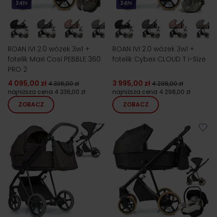
24h!
24h!
ROAN IVI 2.0 wózek 3w1 +
ROAN IVI 2.0 wózek 3w1 +
fotelik Maxi Cosi PEBBLE 360
fotelik Cybex CLOUD T i-Size
PRO 2
4 095,00 zł
3 995,00 zł
4 336,00 zł
4 298,00 zł
najniższa cena
4 336,00 zł
najniższa cena
4 298,00 zł
ZOBACZ
ZOBACZ