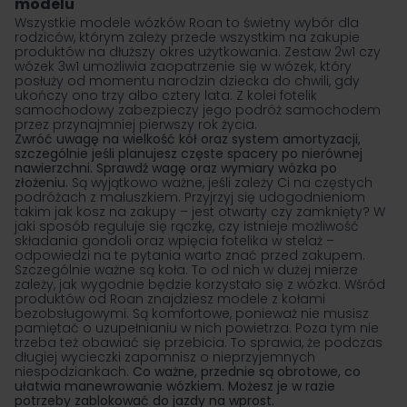
modelu
Wszystkie modele wózków Roan to świetny wybór dla
rodziców, którym zależy przede wszystkim na zakupie
produktów na dłuższy okres użytkowania. Zestaw 2w1 czy
wózek 3w1
umożliwia zaopatrzenie się w wózek, który
posłuży od momentu narodzin dziecka do chwili, gdy
ukończy ono trzy albo cztery lata. Z kolei fotelik
samochodowy zabezpieczy jego podróż samochodem
przez przynajmniej pierwszy rok życia.
Zwróć uwagę na wielkość kół oraz system amortyzacji,
szczególnie jeśli planujesz częste spacery po nierównej
nawierzchni. Sprawdź wagę oraz wymiary wózka po
złożeniu.
Są wyjątkowo ważne, jeśli zależy Ci na częstych
podróżach z maluszkiem. Przyjrzyj się udogodnieniom
takim jak kosz na zakupy – jest otwarty czy zamknięty? W
jaki sposób reguluje się rączkę, czy istnieje możliwość
składania gondoli oraz wpięcia fotelika w stelaż –
odpowiedzi na te pytania warto znać przed zakupem.
Szczególnie ważne są koła. To od nich w dużej mierze
zależy, jak wygodnie będzie korzystało się z wózka. Wśród
produktów od Roan znajdziesz modele z kołami
bezobsługowymi. Są komfortowe, ponieważ nie musisz
pamiętać o uzupełnianiu w nich powietrza. Poza tym nie
trzeba też obawiać się przebicia. To sprawia, że podczas
długiej wycieczki zapomnisz o nieprzyjemnych
niespodziankach.
Co ważne, przednie są obrotowe, co
ułatwia manewrowanie wózkiem. Możesz je w razie
potrzeby zablokować do jazdy na wprost.