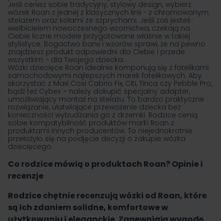
Jeśli cenisz sobie tradycyjny, stylowy design, wybierz
wózek Roan z jednej z klasycznych linii − z chromowanym
stelażem oraz kołami ze szprychami. Jeśli zaś jesteś
wielbicielem nowoczesnego wzornictwa, czekają na
Ciebie liczne modele przygotowane właśnie w takiej
stylistyce. Bogactwo barw i wzorów sprawi, że na pewno
znajdziesz produkt odpowiedni dla Ciebie i przede
wszystkim − dla Twojego dziecka.
Wózki dziecięce Roan idealnie komponują się z fotelikami
samochodowymi najlepszych marek fotelikowych. Aby
skorzystać z Maxi Cosi Cabrio Fix, Citi, Tinca czy Pebble Pro,
bądź też Cybex – należy dokupić specjalny adapter,
umożliwiający montaż na stelażu. To bardzo praktyczne
rozwiązanie, ułatwiające przewożenie dziecka bez
konieczności wybudzania go z drzemki. Rodzice cenią
sobie kompatybilność produktów marki Roan z
produktami innych producentów. To niejednokrotnie
przełożyło się na podjęcie decyzji o zakupie wózka
dziecięcego.
Co rodzice mówią o produktach Roan? Opinie i
recenzje
Rodzice chętnie recenzują wózki od Roan, które
są ich zdaniem solidne, komfortowe w
użytkowaniu i eleganckie. Zapewniają wygodę