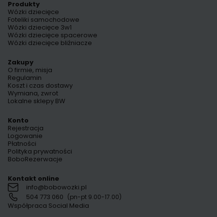
Produkty
Wózki dziecięce
Foteliki samochodowe
Wózki dziecięce 3w1
Wózki dziecięce spacerowe
Wózki dziecięce bliźniacze
Zakupy
O firmie, misja
Regulamin
Koszt i czas dostawy
Wymiana, zwrot
Lokalne sklepy BW
Konto
Rejestracja
Logowanie
Płatności
Polityka prywatności
BoboRezerwacje
Kontakt online
info@bobowozki.pl
504 773 060
(pn-pt 9.00-17.00)
Współpraca Social Media