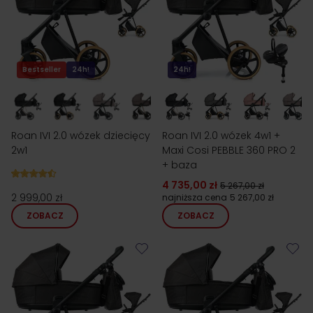
Bestseller
24h!
24h!
Roan IVI 2.0 wózek dziecięcy
Roan IVI 2.0 wózek 4w1 +
2w1
Maxi Cosi PEBBLE 360 PRO 2
+ baza
4 735,00 zł
5 267,00 zł
2 999,00 zł
najniższa cena
5 267,00 zł
ZOBACZ
ZOBACZ