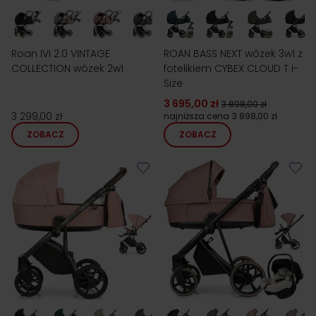
Roan IVI 2.0 VINTAGE
ROAN BASS NEXT wózek 3w1 z
COLLECTION wózek 2w1
fotelikiem CYBEX CLOUD T i-
Size
3 695,00 zł
3 898,00 zł
3 299,00 zł
najniższa cena
3 898,00 zł
ZOBACZ
ZOBACZ