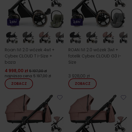
24h!
24h!
Roan IVI 2.0 wózek 4w1 +
ROAN IVI 2.0 wózek 3w1 +
Cybex CLOUD T i-Size +
fotelik Cybex CLOUD G3 i-
baza
Size
4 998,00 zł
5 197,00 zł
3 928,00 zł
najniższa cena
5 197,00 zł
ZOBACZ
ZOBACZ