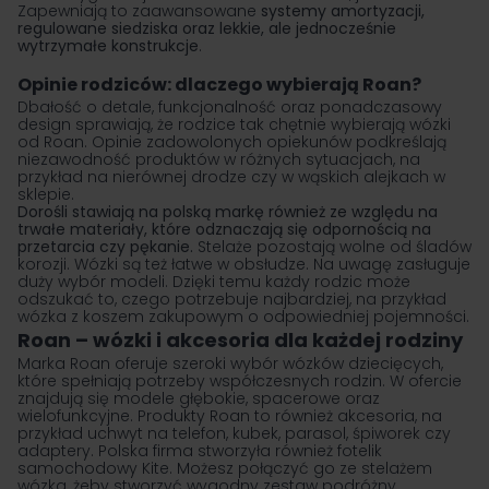
Zapewniają to zaawansowane
systemy amortyzacji,
regulowane siedziska oraz lekkie, ale jednocześnie
wytrzymałe konstrukcje
.
Opinie rodziców: dlaczego wybierają Roan?
Dbałość o detale, funkcjonalność oraz ponadczasowy
design sprawiają, że rodzice tak chętnie wybierają wózki
od Roan. Opinie zadowolonych opiekunów podkreślają
niezawodność produktów w różnych sytuacjach, na
przykład na nierównej drodze czy w wąskich alejkach w
sklepie.
Dorośli stawiają na polską markę również ze względu na
trwałe materiały, które odznaczają się odpornością na
przetarcia czy pękanie.
Stelaże pozostają wolne od śladów
korozji. Wózki są też łatwe w obsłudze. Na uwagę zasługuje
duży wybór modeli. Dzięki temu każdy rodzic może
odszukać to, czego potrzebuje najbardziej, na przykład
wózka z koszem zakupowym o odpowiedniej pojemności.
Roan – wózki i akcesoria dla każdej rodziny
Marka Roan oferuje szeroki wybór wózków dziecięcych,
które spełniają potrzeby współczesnych rodzin. W ofercie
znajdują się
modele głębokie
,
spacerowe
oraz
wielofunkcyjne. Produkty Roan to również akcesoria, na
przykład uchwyt na telefon, kubek, parasol, śpiworek czy
adaptery. Polska firma stworzyła również
fotelik
samochodowy
Kite. Możesz połączyć go ze stelażem
wózka, żeby stworzyć wygodny zestaw podróżny.