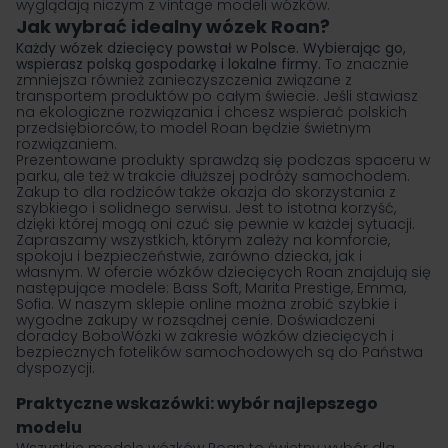
wyglądają niczym z vintage modeli wózków.
Jak wybrać idealny wózek Roan?
Każdy wózek dziecięcy powstał w Polsce. Wybierając go,
wspierasz polską gospodarkę i lokalne firmy.
To znacznie
zmniejsza również zanieczyszczenia związane z
transportem produktów po całym świecie. Jeśli stawiasz
na ekologiczne rozwiązania i chcesz wspierać polskich
przedsiębiorców, to model Roan będzie świetnym
rozwiązaniem.
Prezentowane produkty sprawdzą się podczas spaceru w
parku, ale też w trakcie dłuższej podróży samochodem.
Zakup to dla rodziców także okazja do skorzystania z
szybkiego i solidnego serwisu. Jest to istotna korzyść,
dzięki której mogą oni czuć się pewnie w każdej sytuacji.
Zapraszamy wszystkich, którym zależy na komforcie,
spokoju i bezpieczeństwie, zarówno dziecka, jak i
własnym. W ofercie wózków dziecięcych Roan znajdują się
następujące modele: Bass Soft, Marita Prestige, Emma,
Sofia. W naszym sklepie online można zrobić szybkie i
wygodne zakupy w rozsądnej cenie. Doświadczeni
doradcy BoboWózki w zakresie wózków dziecięcych i
bezpiecznych fotelików samochodowych są do Państwa
dyspozycji.
Praktyczne wskazówki: wybór najlepszego
modelu