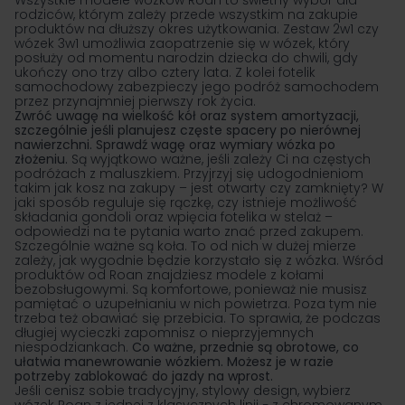
Wszystkie modele wózków Roan to świetny wybór dla
rodziców, którym zależy przede wszystkim na zakupie
produktów na dłuższy okres użytkowania. Zestaw 2w1 czy
wózek 3w1
umożliwia zaopatrzenie się w wózek, który
posłuży od momentu narodzin dziecka do chwili, gdy
ukończy ono trzy albo cztery lata. Z kolei fotelik
samochodowy zabezpieczy jego podróż samochodem
przez przynajmniej pierwszy rok życia.
Zwróć uwagę na wielkość kół oraz system amortyzacji,
szczególnie jeśli planujesz częste spacery po nierównej
nawierzchni. Sprawdź wagę oraz wymiary wózka po
złożeniu.
Są wyjątkowo ważne, jeśli zależy Ci na częstych
podróżach z maluszkiem. Przyjrzyj się udogodnieniom
takim jak kosz na zakupy – jest otwarty czy zamknięty? W
jaki sposób reguluje się rączkę, czy istnieje możliwość
składania gondoli oraz wpięcia fotelika w stelaż –
odpowiedzi na te pytania warto znać przed zakupem.
Szczególnie ważne są koła. To od nich w dużej mierze
zależy, jak wygodnie będzie korzystało się z wózka. Wśród
produktów od Roan znajdziesz modele z kołami
bezobsługowymi. Są komfortowe, ponieważ nie musisz
pamiętać o uzupełnianiu w nich powietrza. Poza tym nie
trzeba też obawiać się przebicia. To sprawia, że podczas
długiej wycieczki zapomnisz o nieprzyjemnych
niespodziankach.
Co ważne, przednie są obrotowe, co
ułatwia manewrowanie wózkiem. Możesz je w razie
potrzeby zablokować do jazdy na wprost.
Jeśli cenisz sobie tradycyjny, stylowy design, wybierz