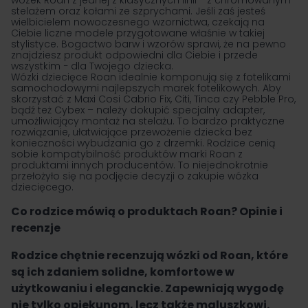
wózek Roan z jednej z klasycznych linii − z chromowanym
stelażem oraz kołami ze szprychami. Jeśli zaś jesteś
wielbicielem nowoczesnego wzornictwa, czekają na
Ciebie liczne modele przygotowane właśnie w takiej
stylistyce. Bogactwo barw i wzorów sprawi, że na pewno
znajdziesz produkt odpowiedni dla Ciebie i przede
wszystkim − dla Twojego dziecka.
Wózki dziecięce Roan idealnie komponują się z fotelikami
samochodowymi najlepszych marek fotelikowych. Aby
skorzystać z Maxi Cosi Cabrio Fix, Citi, Tinca czy Pebble Pro,
bądź też Cybex – należy dokupić specjalny adapter,
umożliwiający montaż na stelażu. To bardzo praktyczne
rozwiązanie, ułatwiające przewożenie dziecka bez
konieczności wybudzania go z drzemki. Rodzice cenią
sobie kompatybilność produktów marki Roan z
produktami innych producentów. To niejednokrotnie
przełożyło się na podjęcie decyzji o zakupie wózka
dziecięcego.
Co rodzice mówią o produktach Roan? Opinie i
recenzje
Rodzice chętnie recenzują wózki od Roan, które
są ich zdaniem solidne, komfortowe w
użytkowaniu i eleganckie. Zapewniają wygodę
nie tylko opiekunom, lecz także maluszkowi.