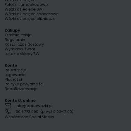
Foteliki samochodowe
Wózki dziecięce 3w1
Wózki dziecięce spacerowe
Wózki dziecięce bliźniacze
Zakupy
O firmie, misja
Regulamin
Koszt i czas dostawy
Wymiana, zwrot
Lokalne sklepy BW
Konto
Rejestracja
Logowanie
Płatności
Polityka prywatności
BoboRezerwacje
Kontakt online
info@bobowozki.pl
504 773 060
(pn-pt 9.00-17.00)
Współpraca Social Media