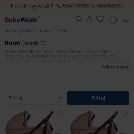
Foteliki czy wózki? 📞 504773060 📞 504950350
Przejdź do treści
Szukaj
Strona główna
>
Marki
>
Roan
Roan
(wyniki: 13)
Roan od wielu lat łączy nowoczesne rozwiązania z
klasycznym designem. Oferuje wysokiej jakości wózki
dziecięce, które odpowiadają na potrzeby współczesnych
rodziców. Produkty charakteryzują się solidnym
Pokaż więcej
wykonaniem, funkcjonalnością oraz eleganckim
designem. To sprawia, że są idealnym wyborem dla
rodzin ceniących sobie komfort i bezpieczeństwo.
Różnorodność asortymentu to gwarancja, że wśród
sprzętów marki odszukają coś dla siebie opiekunowie z
Sortuj wg
różnymi potrzebami i stylami życia.
Filtruj