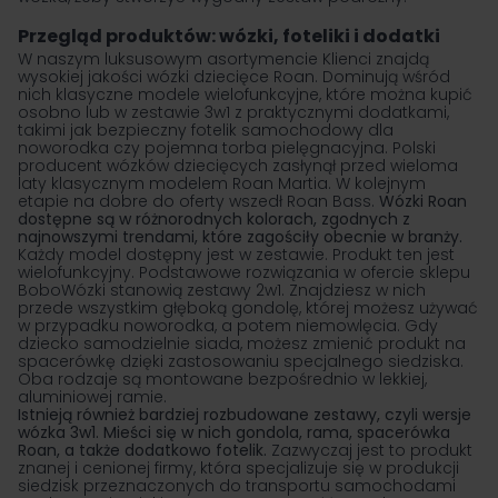
Przegląd produktów: wózki, foteliki i dodatki
W naszym luksusowym asortymencie Klienci znajdą
wysokiej jakości
wózki dziecięce Roan
. Dominują wśród
nich klasyczne
modele wielofunkcyjne
, które można kupić
osobno lub w zestawie 3w1 z praktycznymi dodatkami,
takimi jak bezpieczny fotelik samochodowy dla
noworodka czy pojemna
torba pielęgnacyjna
. Polski
producent wózków dziecięcych zasłynął przed wieloma
laty klasycznym modelem Roan Martia. W kolejnym
etapie na dobre do oferty wszedł Roan Bass.
Wózki Roan
dostępne są w różnorodnych kolorach, zgodnych z
najnowszymi trendami, które zagościły obecnie w branży.
Każdy model dostępny jest w zestawie. Produkt ten jest
wielofunkcyjny. Podstawowe rozwiązania w ofercie sklepu
BoboWózki stanowią zestawy 2w1. Znajdziesz w nich
przede wszystkim głęboką gondolę, której możesz używać
w przypadku noworodka, a potem niemowlęcia. Gdy
dziecko samodzielnie siada, możesz zmienić produkt na
spacerówkę dzięki zastosowaniu specjalnego siedziska.
Oba rodzaje są montowane bezpośrednio w lekkiej,
aluminiowej ramie.
Istnieją również bardziej rozbudowane zestawy, czyli wersje
wózka 3w1
. Mieści się w nich
gondola
, rama, spacerówka
Roan, a także dodatkowo fotelik.
Zazwyczaj jest to produkt
znanej i cenionej firmy, która specjalizuje się w produkcji
siedzisk przeznaczonych do transportu samochodami