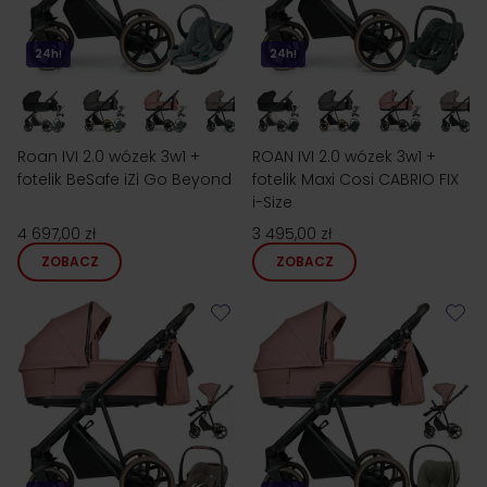
24h!
24h!
Roan IVI 2.0 wózek 3w1 +
ROAN IVI 2.0 wózek 3w1 +
fotelik BeSafe iZi Go Beyond
fotelik Maxi Cosi CABRIO FIX
i-Size
4 697,00 zł
3 495,00 zł
ZOBACZ
ZOBACZ