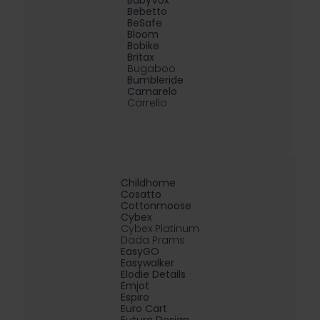
BabyVox
Bebetto
BeSafe
Bloom
Bobike
Britax
Bugaboo
Bumbleride
Camarelo
Carrello
Childhome
Cosatto
Cottonmoose
Cybex
Cybex Platinum
Dada Prams
EasyGO
Easywalker
Elodie Details
Emjot
Espiro
Euro Cart