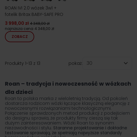
ROAN IVI 2.0 wózek 3w1 +
fotelik Britax BABY-SAFE PRO
3 998,00 zł
4 348,00 zł
najniższa cena
4 348,00 zł
ZOBACZ
Produkty
1
-
13
z
13
pokaż:
na stronę
Roan – tradycja i nowoczesność w wózkach
dla dzieci
Roan to polska marka z wieloletnią tradycją. Od pokoleń
dostarcza rodzicom wózki łączące klasyczną elegancję z
nowoczesnymi rozwiązaniami technologicznymi.
Połączenie sprawdzonych metod produkcji z podejściem
do designu sprawia, że produkty firmy cieszą się tak
dużym zainteresowaniem.
Wózki Roan
to synonim
niezawodności i stylu.
Staranne projektowanie i dokładne
testowanie sprawiają, że spełniają najwyższe standardy