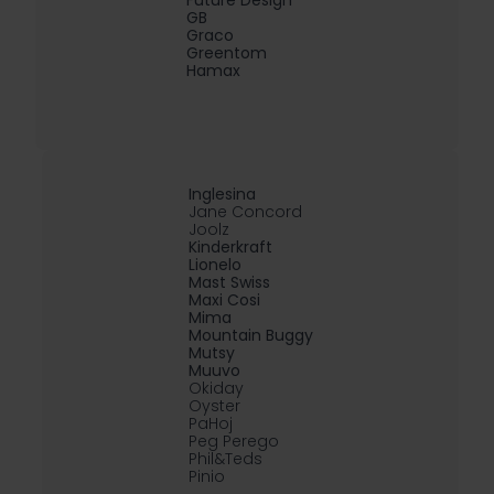
Future Design
GB
Graco
Greentom
Hamax
Inglesina
Jane Concord
Joolz
Kinderkraft
Lionelo
Mast Swiss
Maxi Cosi
Mima
Mountain Buggy
Mutsy
Muuvo
Okiday
Oyster
PaHoj
Peg Perego
Phil&Teds
Pinio