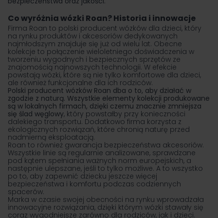
bezpieczeństwa oraz jakości.
Co wyróżnia wózki Roan? Historia i innowacje
Firma Roan to polski producent wózków dla dzieci, który
na rynku produktów i akcesoriów dedykowanych
najmłodszym znajduje się już od wielu lat. Obecne
kolekcje to połączenie wieloletniego doświadczenia w
tworzeniu wygodnych i bezpiecznych sprzętów ze
znajomością najnowszych technologii. W efekcie
powstają wózki, które są nie tylko komfortowe dla dzieci,
ale również funkcjonalne dla ich rodziców.
Polski producent wózków Roan dba o to, aby działać w
zgodzie z naturą. Wszystkie elementy kolekcji produkowane
są w lokalnych firmach, dzięki czemu znacznie zmniejsza
się ślad węglowy
, który powstałby przy konieczności
dalekiego transportu. Dodatkowo firma korzysta z
ekologicznych rozwiązań, które chronią naturę przed
nadmierną eksploatacją.
Roan to również gwarancja bezpieczeństwa akcesoriów.
Wszystkie linie są regularnie analizowane, sprawdzane
pod kątem spełniania ważnych norm europejskich, a
następnie ulepszane, jeśli to tylko możliwe. A to wszystko
po to, aby zapewnić dziecku jeszcze więcej
bezpieczeństwa i komfortu podczas codziennych
spacerów.
Marka w czasie swojej obecności na rynku wprowadzała
innowacyjne rozwiązania, dzięki którym wózki stawały się
coraz wygodniejsze zarówno dla rodziców, jak i dzieci.