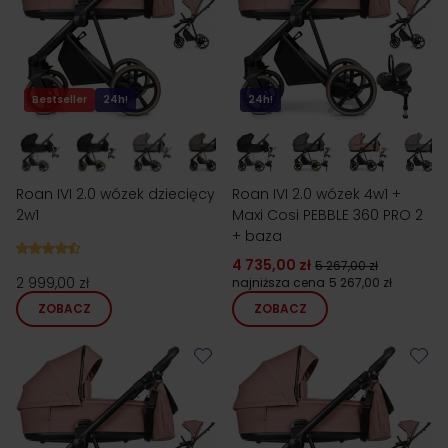
Bestseller
24h!
24h!
Roan IVI 2.0 wózek dziecięcy
Roan IVI 2.0 wózek 4w1 +
2w1
Maxi Cosi PEBBLE 360 PRO 2
+ baza
4 735,00 zł
5 267,00 zł
2 999,00 zł
najniższa cena
5 267,00 zł
ZOBACZ
ZOBACZ