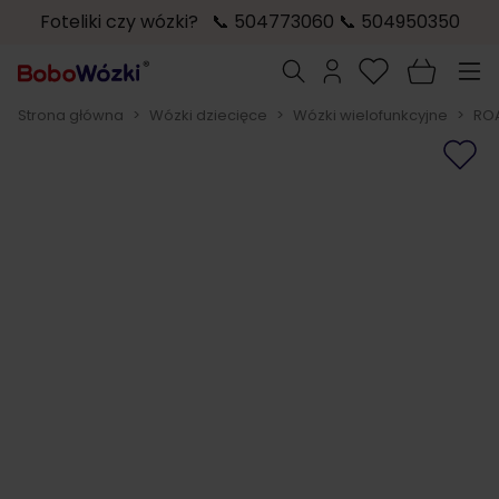
Foteliki czy wózki? 📞 504773060 📞 504950350
Przejdź do treści
Szukaj
Strona główna
>
Wózki dziecięce
>
Wózki wielofunkcyjne
>
ROA