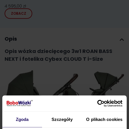
4 595,00 zł
ZOBACZ
Opis
Opis wózka dziecięcego 3w1 ROAN BASS
NEXT i fotelika Cybex CLOUD T i-Size
Zgoda
Szczegóły
O plikach cookies