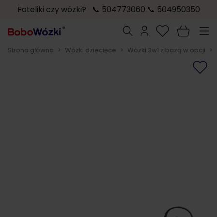
Foteliki czy wózki? 📞 504773060 📞 504950350
Przejdź do treści
Szukaj
Strona główna
>
Wózki dziecięce
>
Wózki 3w1 z bazą w opcji
>