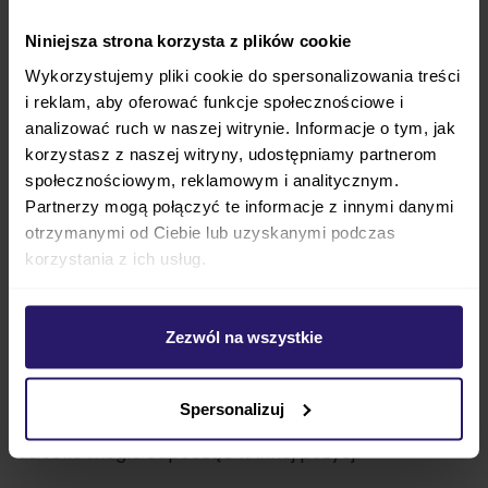
Niniejsza strona korzysta z plików cookie
Wykorzystujemy pliki cookie do spersonalizowania treści
i reklam, aby oferować funkcje społecznościowe i
analizować ruch w naszej witrynie. Informacje o tym, jak
ROAN BASS NEXT - wózek głęboko-spacerowy, który
korzystasz z naszej witryny, udostępniamy partnerom
świetnie sprawdzi się na nierównych podłożach,
społecznościowym, reklamowym i analitycznym.
a w mieście prezentuje się gustownie i
Partnerzy mogą połączyć te informacje z innymi danymi
otrzymanymi od Ciebie lub uzyskanymi podczas
elegancko.
Model ten jest bardzo łatwy i wygodny w
korzystania z ich usług.
używaniu, by maksymalnie ułatwić rodzicom
funkcjonowanie z maluszkiem w czasie codziennych
spacerów. W zestawie znajduje się fotelik Cybex
Zezwól na wszystkie
CLOUD T i-Size, który ma opcję montażu na pas
bezpieczeństwa lub dodatkową bazę Isofix.
Fotelik
Spersonalizuj
poza bazą można rozłożyć do pozycji leżącej,
by
dziecko mogło odpocząć w innej pozycji.