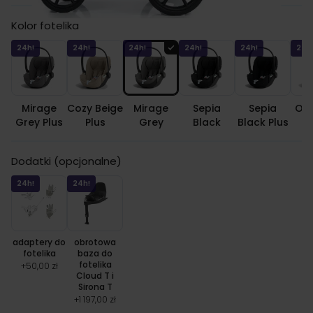
Kolor fotelika
24h!
24h!
24h!
24h!
24h!
24h
Mirage
Cozy Beige
Mirage
Sepia
Sepia
Off
Grey Plus
Plus
Grey
Black
Black Plus
Dodatki (opcjonalne)
24h!
24h!
adaptery do
obrotowa
fotelika
baza do
fotelika
+
50,00 zł
Cloud T i
Sirona T
+
1 197,00 zł