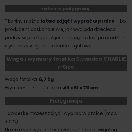
Łatwy w pielęgnacji
Tkaniny można
łatwo zdjąć i wyprać w pralce
– bo
producent doskonale wie, jak wygląda dziecięca
podróż w praktyce. A jeśli coś się rozleje po drodze –
wystarczy wilgotna szmatka i gotowe.
Waga i wymiary fotelika Swandoo CHARLIE
i-Size
Waga fotelika:
6,7 kg
Wymiary całego fotelika:
48 x 51 x 79 cm
Pielęgnacja
Tapicerkę możesz zdjąć i wyprać w pralce (max.
30°C).
Na co dzień wystarczy przetrzeć fotelik wilgotną