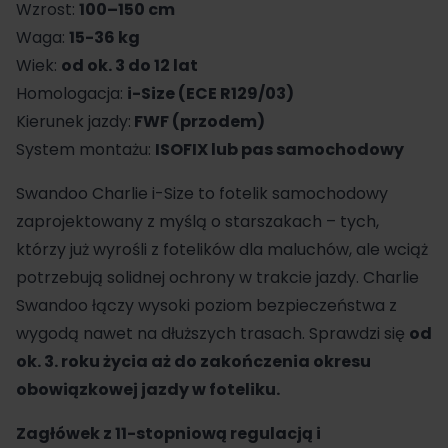
Wzrost:
100–150 cm
Waga:
15-36 kg
Wiek:
od ok. 3 do 12 lat
Homologacja:
i-Size (ECE R129/03)
Kierunek jazdy:
FWF (przodem)
System montażu:
ISOFIX lub pas samochodowy
Swandoo Charlie i-Size to fotelik samochodowy
zaprojektowany z myślą o starszakach – tych,
którzy już wyrośli z fotelików dla maluchów, ale wciąż
potrzebują solidnej ochrony w trakcie jazdy. Charlie
Swandoo łączy wysoki poziom bezpieczeństwa z
wygodą nawet na dłuższych trasach. Sprawdzi się
od
ok. 3. roku życia aż do zakończenia okresu
obowiązkowej jazdy w foteliku.
Zagłówek z 11-stopniową regulacją i