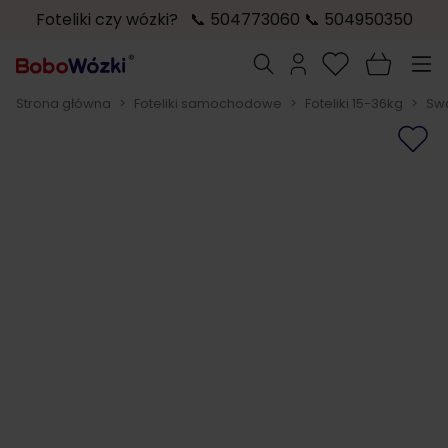
Foteliki czy wózki? 📞 504773060 📞 504950350
Przejdź do treści
Szukaj
Strona główna
>
Foteliki samochodowe
>
Foteliki 15-36kg
>
Swa