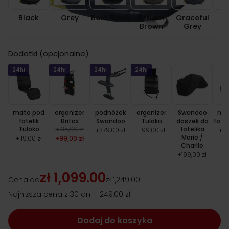
Black
Grey
Bold Black
Brillant
Graceful
Br
Brown
Grey
Dodatki (opcjonalne)
24h!
24h!
24h!
24h!
mata pod
organizer
podnóżek
organizer
Swandoo
ma
fotelik
Britax
Swandoo
Tuloko
daszek do
fotel
Tuloko
+
135,00 zł
fotelika
+
379,00 zł
+
99,00 zł
+
14
Marie /
+
119,00 zł
+
99,00 zł
Charlie
+
199,00 zł
zł 1,099.00
Cena:
od
zł 1,249.00
Najniższa cena z 30 dni:
1 249,00 zł
Dodaj do koszyka