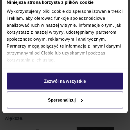
Niniejsza strona korzysta z plików cookie
Wykorzystujemy pliki cookie do spersonalizowania treści
i reklam, aby oferować funkcje społecznościowe i
analizować ruch w naszej witrynie. Informacje o tym, jak
korzystasz z naszej witryny, udostępniamy partnerom
społecznościowym, reklamowym i analitycznym.
Partnerzy mogą połączyć te informacje z innymi danymi
otrzymanymi od Ciebie lub uzyskanymi podczas
Siedzisko, które rośnie z dzieckiem
korzystania z ich usług.
W foteliku
Swandoo
Charlie oparcie
automatycznie poszerza się wraz z
Zezwól na wszystkie
podnoszeniem zagłówka
. Dzięki temu siedzisko
„rośnie” nie tylko na wysokość, ale też na szerokość –
Spersonalizuj
zapewniając dziecku wygodę i swobodę ruchów
nawet wtedy, gdy z każdym miesiącem robi się coraz
większe.