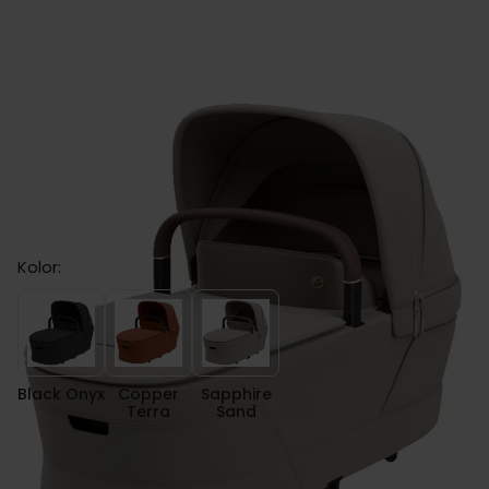
Maxi Cosi FAME CABIN gondola
Kolor:
Black Onyx
Copper Terra
Sapphire Sand
Black Onyx
Copper
Sapphire
Terra
Sand
zł 1,159.00
Cena: