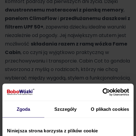
komfort podróży od pierwszych dni życia. Dzięki
dwustronnemu materacowi z pianką memory
,
panelom ClimaFlow
i
przedłużanemu daszkowi z
filtrem UPF 50+
, zapewnia dziecku idealne warunki
niezależnie od pogody. Jej największym atutem jest
możliwość
składania razem z ramą wózka Fame
Cabin
, co czyni ją wyjątkowo praktyczną w
przechowywaniu i transporcie. Cabin Cot to
gondola
stworzona z myślą o rodzicach, którzy nie chcą
wybierać między wygodą, stylem a funkcjonalnością.
Maxi Cosi Fame Cabin - komfort i lekkość na co
dzień
Zgoda
Szczegóły
O plikach cookies
Niniejsza strona korzysta z plików cookie