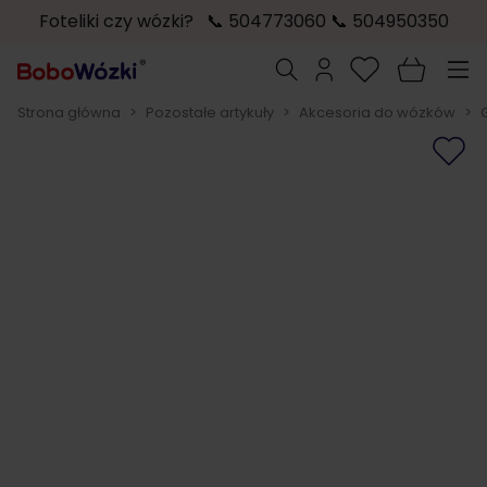
Foteliki czy wózki? 📞 504773060 📞 504950350
Przejdź do treści
Szukaj
Strona główna
>
Pozostałe artykuły
>
Akcesoria do wózków
>