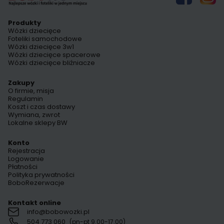
Produkty
Wózki dziecięce
Foteliki samochodowe
Wózki dziecięce 3w1
Wózki dziecięce spacerowe
Wózki dziecięce bliźniacze
Zakupy
O firmie, misja
Regulamin
Koszt i czas dostawy
Wymiana, zwrot
Lokalne sklepy BW
Konto
Rejestracja
Logowanie
Płatności
Polityka prywatności
BoboRezerwacje
Kontakt online
info@bobowozki.pl
504 773 060
(pn-pt 9.00-17.00)