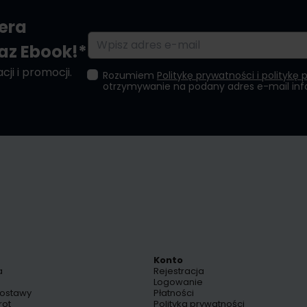
tera
Adres e-mail
raz Ebook!*
ji i promocji.
Rozumiem
Politykę prywatności i politykę 
otrzymywanie na podany adres e-mail in
Konto
a
Rejestracja
Logowanie
dostawy
Płatności
rot
Polityka prywatności