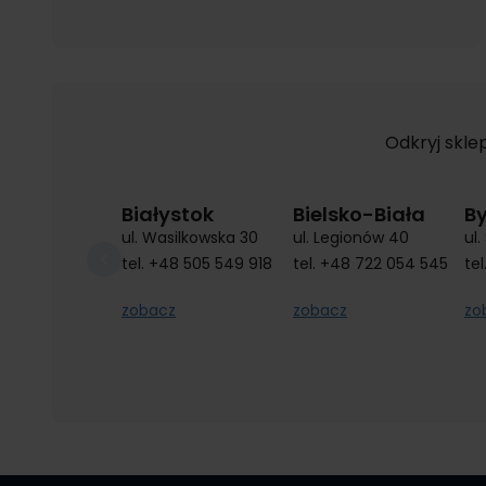
Odkryj skle
Białystok
Bielsko-Biała
B
ul. Wasilkowska 30
ul. Legionów 40
ul
tel.
+48 505 549 918
tel.
+48 722 054 545
tel
zobacz
zobacz
zo