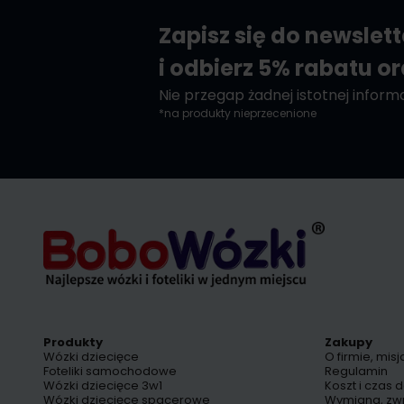
Zapisz się do newslet
i odbierz 5% rabatu o
Nie przegap żadnej istotnej informac
*na produkty nieprzecenione
Produkty
Zakupy
Wózki dziecięce
O firmie, misj
Foteliki samochodowe
Regulamin
Wózki dziecięce 3w1
Koszt i czas 
Wózki dziecięce spacerowe
Wymiana, zw