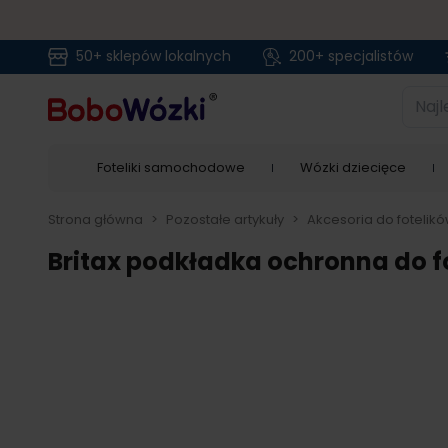
50+ sklepów lokalnych
200+ specjalistów
Przejdź do treści
Najlep
Foteliki samochodowe
Wózki dziecięce
Strona główna
>
Pozostałe artykuły
>
Akcesoria do fotelik
Britax podkładka ochronna do