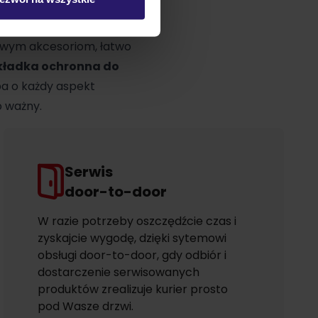
. Wszystko po to, by
kowym akcesoriom, łatwo
kładka ochronna do
ba o każdy aspekt
o ważny.
Serwis
door-to-door
W razie potrzeby oszczędźcie czas i
zyskajcie wygodę, dzięki sytemowi
obsługi door-to-door, gdy odbiór i
dostarczenie serwisowanych
produktów zrealizuje kurier prosto
pod Wasze drzwi.