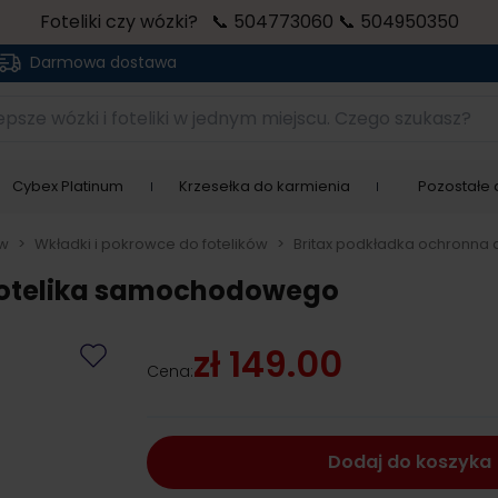
Foteliki czy wózki? 📞 504773060 📞 504950350
Darmowa dostawa
sze wózki i foteliki w jednym miejscu. Czego szukasz?
Cybex Platinum
Krzesełka do karmienia
Pozostałe a
ów
>
Wkładki i pokrowce do fotelików
>
Britax podkładka ochronna
 fotelika samochodowego
zł 149.00
Cena:
Dodaj do koszyka