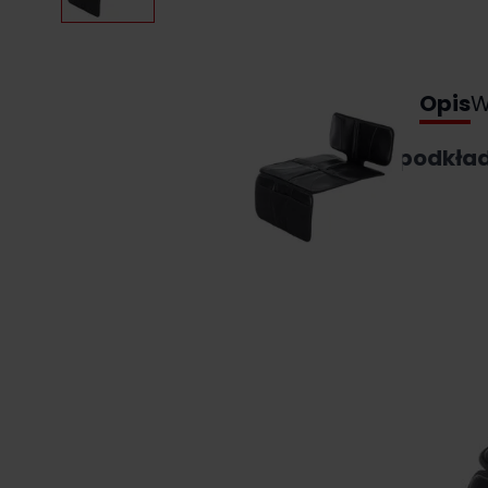
Opis
W
Opis podkła