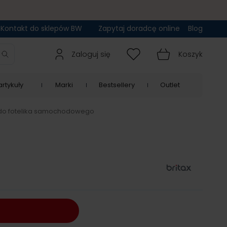
Kontakt do sklepów BW
Zapytaj doradcę online
Blog
Zaloguj się
Koszyk
rtykuły
Marki
Bestsellery
Outlet
 do fotelika samochodowego