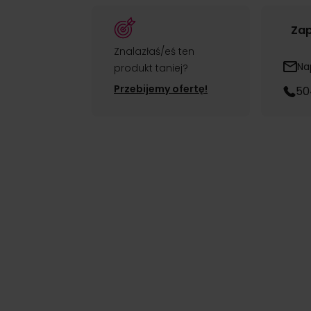
Zap
Znalazłaś/eś ten
Na
produkt taniej?
Przebijemy ofertę!
50