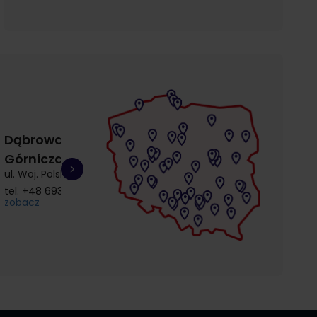
Dąbrowa
Gdańsk
Gdańsk
Górnicza
Łostowice
Przymorze
ul. Woj. Polskiego 3
ul. Łostowicka 4
ul. Kołobrzeska 30
tel.
+48 693 692 414
tel.
+48 504 968 360
tel.
+48 510 857 9
zobacz
zobacz
zobacz