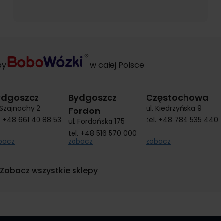
py
w całej Polsce
ydgoszcz
Bydgoszcz
Częstochowa
. Szajnochy 2
ul. Kiedrzyńska 9
Fordon
.
+48 661 40 88 53
tel.
+48 784 535 440
ul. Fordońska 175
tel.
+48 516 570 000
bacz
zobacz
zobacz
Zobacz wszystkie sklepy