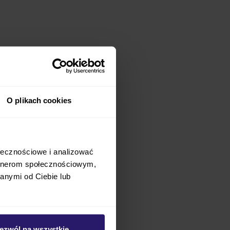
O plikach cookies
ależy Ci na tym, aby
akcie używania i
ołecznościowe i analizować
rzed przypadkowym
artnerom społecznościowym,
anymi od Ciebie lub
ariera, która zapewni
ieloma modelami
ezwól na wszystkie