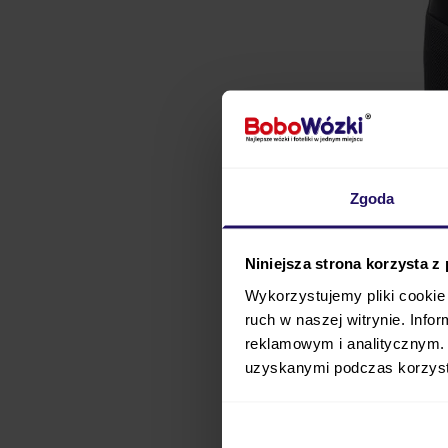
Zgoda
Podkładka ochronna do 
Niniejsza strona korzysta z
uchronić fotele samoch
Wykorzystujemy pliki cookie 
eksploatacji fotelika
ruch w naszej witrynie. Inf
ześlizgnięciem się.
reklamowym i analitycznym. 
uzyskanymi podczas korzysta
Podkładka ochronna zo
dziecku
jeszcze więks
fotelików marki BRITAX