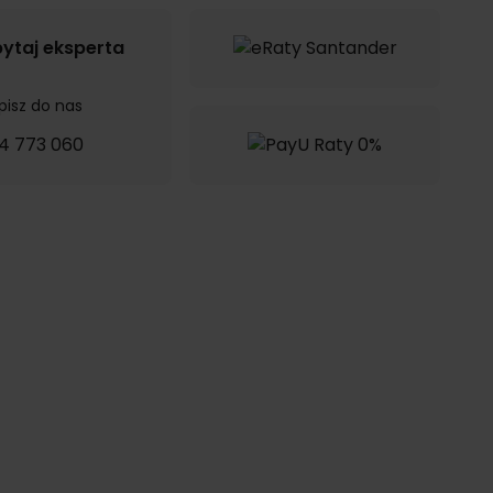
ytaj eksperta
pisz do nas
4 773 060