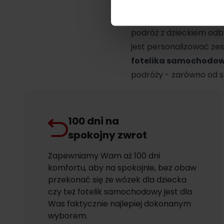
Marka BRITAX ROMER
podróż z dzieckiem odb
jest personalizować ze
fotelika samochodo
podróży - zarówno od st
100 dni na
spokojny zwrot
Zapewniamy Wam aż 100 dni
komfortu, aby na spokojnie, bez obaw
przekonać się że wózek dla dziecka
czy też fotelik samochodowy jest dla
Was faktycznie najlepiej dokonanym
wyborem.