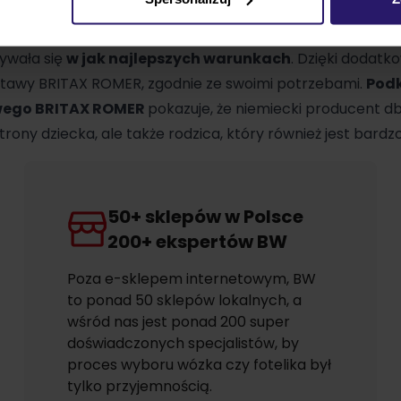
oferuje szeroki wachlarz akcesoriów do swoich produktów
ywała się
w jak najlepszych warunkach
. Dzięki dodat
stawy BRITAX ROMER, zgodnie ze swoimi potrzebami.
Pod
wego BRITAX ROMER
pokazuje, że niemiecki producent d
rony dziecka, ale także rodzica, który również jest bardz
50+ sklepów w Polsce
200+ ekspertów BW
Poza e-sklepem internetowym, BW
to ponad 50 sklepów lokalnych, a
wśród nas jest ponad 200 super
doświadczonych specjalistów, by
proces wyboru wózka czy fotelika był
tylko przyjemnością.