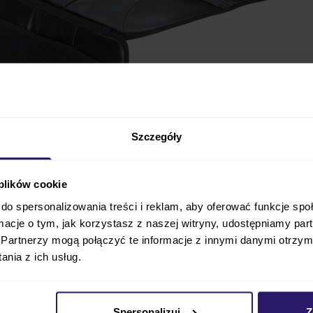
Szczegóły
fotelika samochodowego BRITAX ROMER przyda się, jeśli z
 plików cookie
odowe od przetarć i zabrudzeń, mogących wyniknąć w tr
do spersonalizowania treści i reklam, aby oferować funkcje sp
 dziecięcego. Podkładka dodatkowo zabezpiecze wózek p
ormacje o tym, jak korzystasz z naszej witryny, udostępniamy p
Partnerzy mogą połączyć te informacje z innymi danymi otrzym
nia z ich usług.
stała przetestowana pod kątem zderzeń. To dodatkowa b
zy poziom bezpieczeństwa
. Jest ona kompatybilna z w
 ROMER.
Spersonalizuj
Z