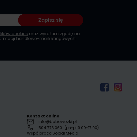
Zapisz się
plików cookies
oraz wyrażam zgodę na
formacji handlowo-marketingowych.
Kontakt online
info@bobowozki.pl
504 773 060
(pn-pt 9.00-17.00)
Współpraca Social Media