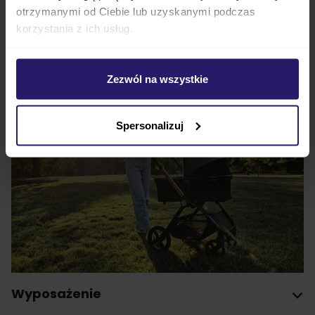
Chicco Mysa - gondola dla bezpieczeństwa i
otrzymanymi od Ciebie lub uzyskanymi podczas
komfortu maluszka
korzystania z ich usług.
Zezwól na wszystkie
Spersonalizuj
Wyposażenie