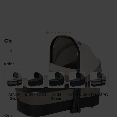
Chicco MYSA gondola
Kolor:
Amber Glow
Black Satin
Jade Green
Royal Blue
Silver Gr
Amber
Black Satin
Jade
Royal Blue
Silver Grey
Glow
Green
zł 1,199.00
Cena: