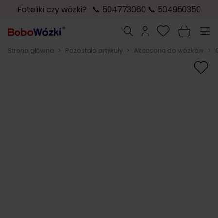
Foteliki czy wózki? 📞 504773060 📞 504950350
Przejdź do treści
Szukaj
Strona główna
>
Pozostałe artykuły
>
Akcesoria do wózków
>