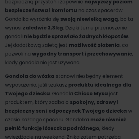
bezpieczną przystań i zapewnić
najwyższy poziom
bezpieczeństwa i komfortu
na czas spacerów.
Gondolka wyróżnia się
swoją niewielką wagą
, bo ta
wynosi
zaledwie 3,3 kg
. Dzięki temu przenoszenie
gondoli
nie będzie sprawiało żadnych kłopotów
.
Jej dodatkową zaletą jest
możliwość złożenia
, co
pozwoli na
wygodny transport i przechowywanie
,
kiedy gondola nie jest używana.
Gondola do wózka
stanowi niezbędny element
wyposażenia, jeśli szukasz
produktu idealnego dla
Twojego dziecka
. Gondola
Chicco Mysa
jest
produktem, który zadba o
spokojny, zdrowy i
bezpieczny sen i odpoczynek Twojego dziecka
w
czasie każdego spaceru. Gondolka
może również
pełnić funkcję łóżeczka podróżnego
, kiedy
wyjeżdżacie na weekend. Znika zatem potrzeba