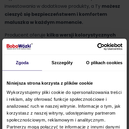
inwestowania w dodatkowe produkty, a Ty
możesz
cieszyć się bezpieczeństwem i komfortem
maluszka w każdym momencie.
Producent oferuje
kilka wersji kolorystycznych
gondoli.
Możesz wybrać idealną dla Twojego
dziecka:
Zgoda
Szczegóły
O plikach cookies
Chicco Mysa Amber Glow,
Niniejsza strona korzysta z plików cookie
Chicco Mysa Black Satin,
Chicco Mysa Jade Green,
Wykorzystujemy pliki cookie do spersonalizowania treści
i reklam, aby oferować funkcje społecznościowe i
Chicco Mysa Royal Blue,
analizować ruch w naszej witrynie. Informacje o tym, jak
Chicco Mysa Silver Grey.
korzystasz z naszej witryny, udostępniamy partnerom
społecznościowym, reklamowym i analitycznym.
Partnerzy mogą połączyć te informacje z innymi danymi