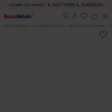
Foteliki czy wózki? 📞 504773060 📞 504950350
Przejdź do treści
Szukaj
Strona główna
>
Pozostałe artykuły
>
Akcesoria do wózków
>