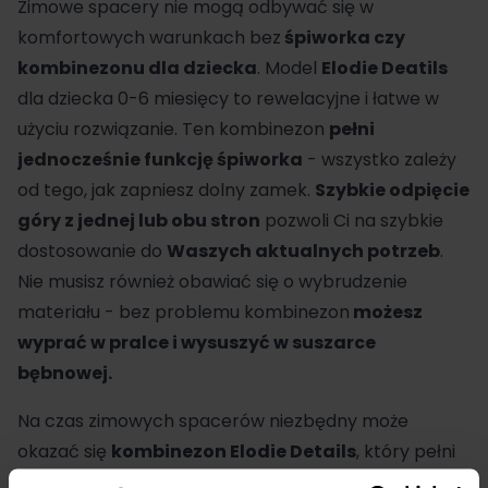
Zimowe spacery nie mogą odbywać się w
komfortowych warunkach bez
śpiworka czy
kombinezonu dla dziecka
. Model
Elodie Deatils
dla dziecka 0-6 miesięcy to rewelacyjne i łatwe w
użyciu rozwiązanie. Ten kombinezon
pełni
jednocześnie funkcję śpiworka
- wszystko zależy
od tego, jak zapniesz dolny zamek.
Szybkie odpięcie
góry z jednej lub obu stron
pozwoli Ci na szybkie
dostosowanie do
Waszych aktualnych potrzeb
.
Nie musisz również obawiać się o wybrudzenie
materiału - bez problemu kombinezon
możesz
wyprać w pralce i wysuszyć w suszarce
bębnowej.
Na czas zimowych spacerów niezbędny może
okazać się
kombinezon
Elodie Details
, który pełni
funkcję 2w1
. Jest jednocześnie śpiworkiem, byście