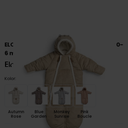
ELODIE DETAILS kombinezon dziecięcy 0-
6 miesięcy
Kolor:
Autumn Rose
Blue Garden
Monkey Sunrise
Pink Boucle
Autumn
Blue
Monkey
Pink
Rose
Garden
Sunrise
Boucle