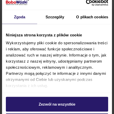
mogli
skonfigurować go odpowiednio do
Waszych potrzeb
. Kombinezon jest bardzo łatwy i
Zgoda
Szczegóły
O plikach cookies
intuicyjny w użyciu, a do tego nie będziesz mieć
żadnych trudności z jego czyszczeniem
. Sprawdź
wszystkie modele i wybierz najlepszy dla swojego
Niniejsza strona korzysta z plików cookie
dziecka.
Wykorzystujemy pliki cookie do spersonalizowania treści
i reklam, aby oferować funkcje społecznościowe i
Popatrz na wszystkie kolory śpiworka:
analizować ruch w naszej witrynie. Informacje o tym, jak
korzystasz z naszej witryny, udostępniamy partnerom
Alcantara,
społecznościowym, reklamowym i analitycznym.
Autumn Rose,
Partnerzy mogą połączyć te informacje z innymi danymi
Blue Garden,
otrzymanymi od Ciebie lub uzyskanymi podczas
Blushing Pink,
korzystania z ich usług.
Creamy White,
Meadow Blossom,
Zezwól na wszystkie
Monkey Sunrise,
Pebble Green,