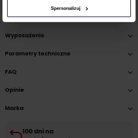
Pink Boucle,
Spersonalizuj
Tidemark Drops.
Wyposażenie
Parametry techniczne
FAQ
Opinie
Marka
100 dni na