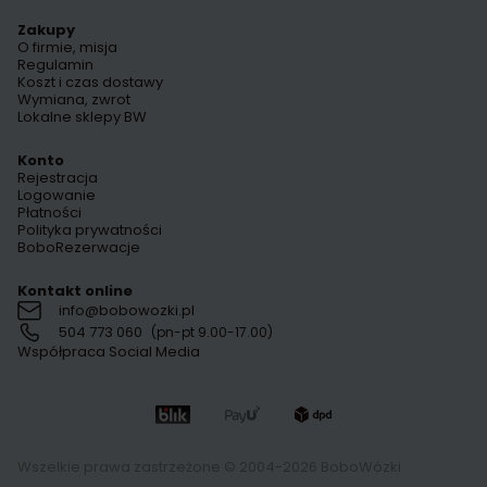
Zakupy
O firmie, misja
Regulamin
Koszt i czas dostawy
Wymiana, zwrot
Lokalne sklepy BW
Konto
Rejestracja
Logowanie
Płatności
Polityka prywatności
BoboRezerwacje
Kontakt online
info@bobowozki.pl
504 773 060
(pn-pt 9.00-17.00)
Współpraca Social Media
Wszelkie prawa zastrzeżone © 2004-2026 BoboWózki