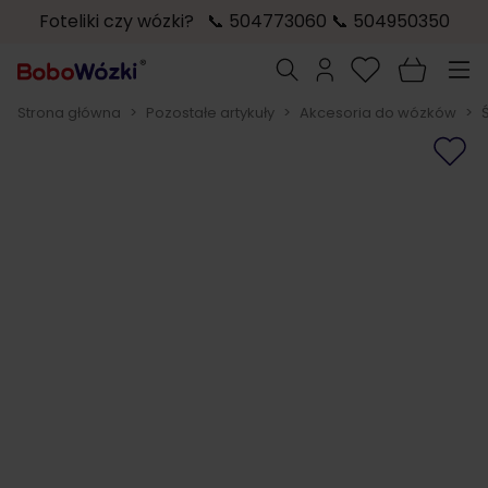
Foteliki czy wózki? 📞 504773060 📞 504950350
Przejdź do treści
Szukaj
Strona główna
>
Pozostałe artykuły
>
Akcesoria do wózków
>