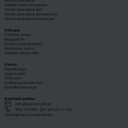
Wózki dziecięce
Foteliki samochodowe
Wózki dziecięce 3w1
Wózki dziecięce spacerowe
Wózki dziecięce bliźniacze
Zakupy
O firmie, misja
Regulamin
Koszt i czas dostawy
Wymiana, zwrot
Lokalne sklepy BW
Konto
Rejestracja
Logowanie
Płatności
Polityka prywatności
BoboRezerwacje
Kontakt online
info@bobowozki.pl
504 773 060
(pn-pt 9.00-17.00)
Współpraca Social Media