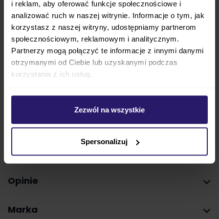
i reklam, aby oferować funkcje społecznościowe i
go prać w pralce i suszyć w suszarce. Elodie Details
analizować ruch w naszej witrynie. Informacje o tym, jak
pozytywnie przeszedł testy IDEL, przodującego na
korzystasz z naszej witryny, udostępniamy partnerom
świecie laboratorium badającego jakość puchu.
społecznościowym, reklamowym i analitycznym.
Śpiworek został zaprojektowany tak, żeby
malec
Partnerzy mogą połączyć te informacje z innymi danymi
mógł swobodnie poruszać nóżkami
. Dzięki
otrzymanymi od Ciebie lub uzyskanymi podczas
bogatej palecie kolorów każdy rodzic może wybrać
korzystania z ich usług.
śpiworek w kolorze najlepiej pasującym do wózka i
najmilszym dla oczu.
Zezwól na wszystkie
Parametry techniczne
Spersonalizuj
FAQ
Opinie
Marka