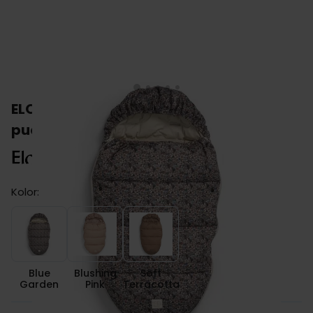
ELODIE DETAILS śpiworek z lekkiego
puchu do wózka
Kolor:
Blue Garden
Blushing Pink
Soft Terracotta
Blue
Blushing
Soft
Garden
Pink
Terracotta