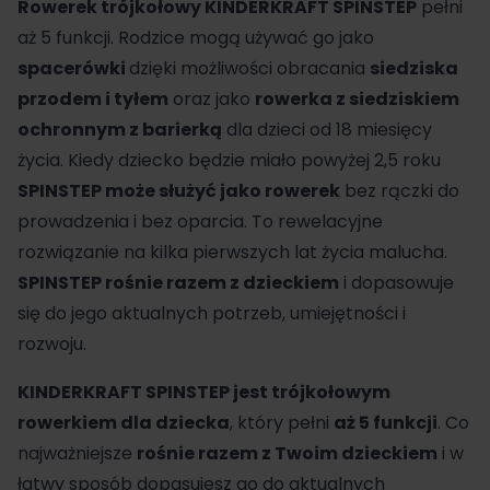
Rowerek trójkołowy KINDERKRAFT SPINSTEP
pełni
aż 5 funkcji. Rodzice mogą używać go jako
spacerówki
dzięki możliwości obracania
siedziska
przodem i tyłem
oraz jako
rowerka z siedziskiem
ochronnym z barierką
dla dzieci od 18 miesięcy
życia. Kiedy dziecko będzie miało powyżej 2,5 roku
SPINSTEP może służyć jako rowerek
bez rączki do
prowadzenia i bez oparcia. To rewelacyjne
rozwiązanie na kilka pierwszych lat życia malucha.
SPINSTEP rośnie razem z dzieckiem
i dopasowuje
się do jego aktualnych potrzeb, umiejętności i
rozwoju.
KINDERKRAFT
SPINSTEP jest trójkołowym
rowerkiem dla dziecka
, który pełni
aż 5 funkcji
. Co
najważniejsze
rośnie razem z Twoim dzieckiem
i w
łatwy sposób dopasujesz go do aktualnych