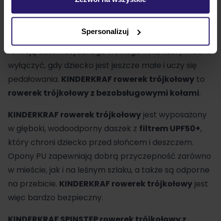
samodzielnej jazdy.
Dla jeszcze większego komfortu jazdy
KINDERKRAF
Spersonalizuj
SPINSTEP rowerek trójkołowy
posiada pedał z
funkcją automatycznego wolnego koła, który można
wyłączyć, gdy dziecko jest jeszcze małe i uczy się
pedałowania.
KINDERKRAF rowerek trójkołowy
to
rowerek trójkołowy z bezobsługowymi kołami
.
KINDERKRAF rowerek trójkołowy
jest wyposażony
w głęboki, wodoodporny daszek z
filtrem UPF50+
,
który chroni dziecko przed słońcem i deszczem.
Opony PU zapewniają dobrą przyczepność zarówno
w mieście, jak i na leśnym szlaku, a także są odporne
na przebicie.
KINDERKRAF rowerek trójkołowy
jest
więc bardzo bezpieczny.
KINDERKRAF SPINSTEP rowerek trójkołowy z