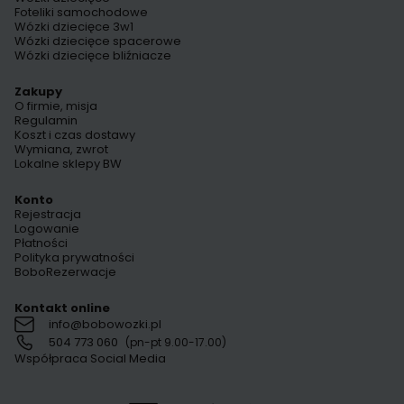
Foteliki samochodowe
Wózki dziecięce 3w1
Wózki dziecięce spacerowe
Wózki dziecięce bliźniacze
Zakupy
O firmie, misja
Regulamin
Koszt i czas dostawy
Wymiana, zwrot
Lokalne sklepy BW
Konto
Rejestracja
Logowanie
Płatności
Polityka prywatności
BoboRezerwacje
Kontakt online
info@bobowozki.pl
504 773 060
(pn-pt 9.00-17.00)
Współpraca Social Media