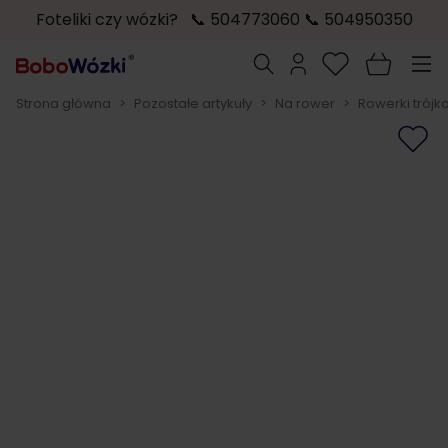
Foteliki czy wózki? 📞 504773060 📞 504950350
Przejdź do treści
Szukaj
Strona główna
>
Pozostałe artykuły
>
Na rower
>
Rowerki trójk