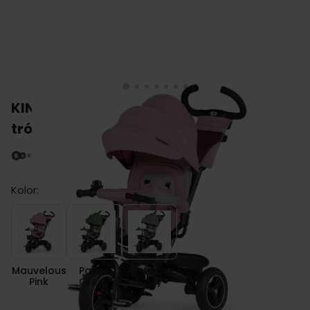
KINDERKRAF SPINSTEP rowerek
trójkołowy
Kolor:
Mauvelous Pink
Pastel Green
Platinum Grey
Mauvelous
Pastel
Platinum
Pink
Green
Grey