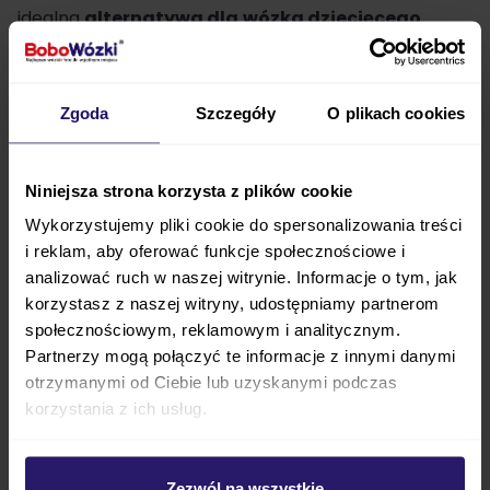
idealna
alternatywa dla
wózka dziecięcego
,
zwłaszcza dla dzieci w wieku od 9 miesięcy do 2 lat.
KINDERKRAF SPINSTEP rowerek trójkołowy z
filtrem UPF50+
jest wyposażony w wygodne
Zgoda
Szczegóły
O plikach cookies
siedzisko z miękkim pokryciem i wysokim oparciem,
które zapewnia
odpowiednie wsparcie dla pleców
Niniejsza strona korzysta z plików cookie
dziecka
podczas jazdy.
Wykorzystujemy pliki cookie do spersonalizowania treści
KINDERKRAF SPINSTEP rowerek trójkołowy
posiada
i reklam, aby oferować funkcje społecznościowe i
analizować ruch w naszej witrynie. Informacje o tym, jak
również wiele innych funkcjonalności, takich jak
korzystasz z naszej witryny, udostępniamy partnerom
wygodny podnóżek
, tylne opony z łożyskami
społecznościowym, reklamowym i analitycznym.
kulkowymi oraz
trwałą stalową ramę
. Dodatkowo
Partnerzy mogą połączyć te informacje z innymi danymi
KINDERKRAF SPINSTEP
rowerek dla dziecka z
otrzymanymi od Ciebie lub uzyskanymi podczas
trzema kołami
wyposażony jest w 3-punktowe
korzystania z ich usług.
szelki bezpieczeństwa i zdejmowany pałąk, który
można zdemontować, gdy dziecko jest gotowe do
Zezwól na wszystkie