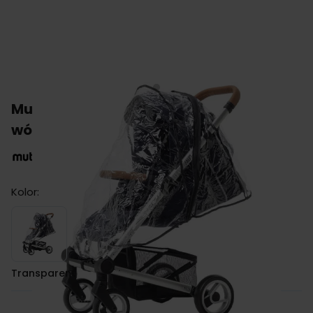
Mutsy folia przeciwdeszczowa do
wózka NEXO
Kolor:
Transparent
Transparent