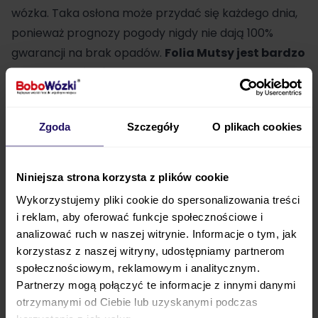
wózka. Taka osłona może przydać się każdego dnia,
ponieważ prognozy pogody nigdy nie dają 100%
gwarancji na brak opadów.
Folia
Mutsy
jest bardzo
mała po złożeniu
, więc możesz ją przechowywać w
koszu zakupowym wózka,
a nawet w swojej
torebce. Zamocowanie folii na wózku
Mutsy Nexo
Zgoda
Szczegóły
O plikach cookies
jest bardzo proste i wygodne. Wystarczy
wykorzystać specjalne rzepy, co zajmuje jedynie
krótką chwilę
. Dodatkowo w folii znajduje się
Niniejsza strona korzysta z plików cookie
wbudowana wentylacja
, która zadba o
Wykorzystujemy pliki cookie do spersonalizowania treści
odpowiedni
dostęp powietrza do dziecka
. Od
i reklam, aby oferować funkcje społecznościowe i
teraz deszcz podczas spacerów nie będzie dla
analizować ruch w naszej witrynie. Informacje o tym, jak
dziecka nieprzyjemnym dodatkiem.
korzystasz z naszej witryny, udostępniamy partnerom
społecznościowym, reklamowym i analitycznym.
Parametry techniczne
Partnerzy mogą połączyć te informacje z innymi danymi
otrzymanymi od Ciebie lub uzyskanymi podczas