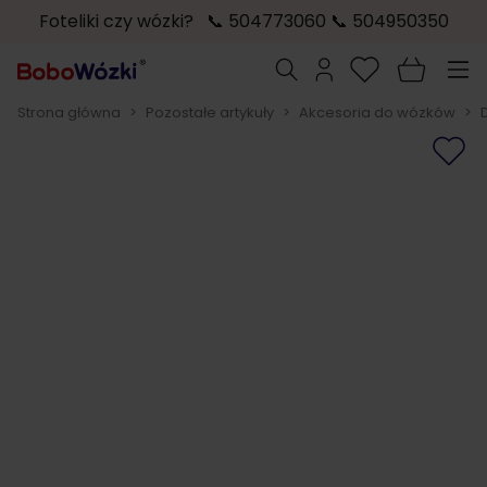
Foteliki czy wózki? 📞 504773060 📞 504950350
Przejdź do treści
Szukaj
Strona główna
>
Pozostałe artykuły
>
Akcesoria do wózków
>