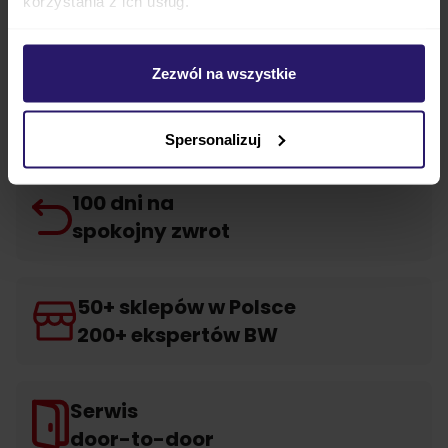
korzystania z ich usług.
FAQ
Opinie
Zezwól na wszystkie
Marka
Spersonalizuj
100 dni na
spokojny zwrot
50+ sklepów w Polsce
200+ ekspertów BW
Serwis
door-to-door