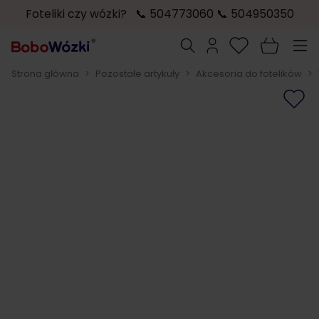
Foteliki czy wózki? 📞 504773060 📞 504950350
Przejdź do treści
Szukaj
Strona główna
>
Pozostałe artykuły
>
Akcesoria do fotelików
>