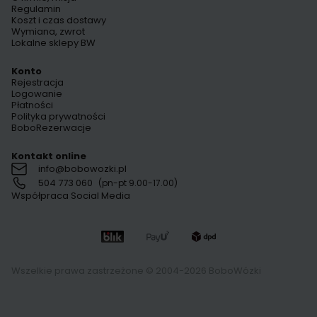
Regulamin
Koszt i czas dostawy
Wymiana, zwrot
Lokalne sklepy BW
Konto
Rejestracja
Logowanie
Płatności
Polityka prywatności
BoboRezerwacje
Kontakt online
info@bobowozki.pl
504 773 060
(pn-pt 9.00-17.00)
Współpraca Social Media
Wszelkie prawa zastrzeżone © 2004-2026 BoboWózki