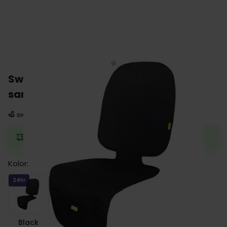
Swandoo uniwersalna mata
samochodowa pod fotelik
Zamów do 13:00, a wyślemy jeszcze dziś.
Kolor:
Black
24h!
Black