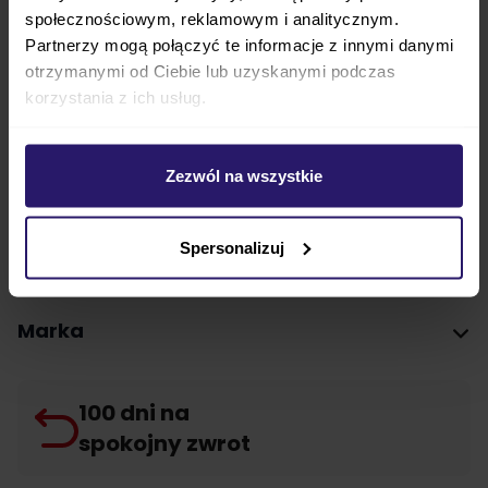
społecznościowym, reklamowym i analitycznym.
Mata jest
odpowiednia pod fotelik
Partnerzy mogą połączyć te informacje z innymi danymi
samochodowy każdej marki
, bez
różnicy z grupą
otrzymanymi od Ciebie lub uzyskanymi podczas
wagową
, dla jakiej dany fotelik jest przeznaczony.
korzystania z ich usług.
Parametry techniczne
Zezwól na wszystkie
FAQ
Spersonalizuj
Opinie
Marka
100 dni na
spokojny zwrot