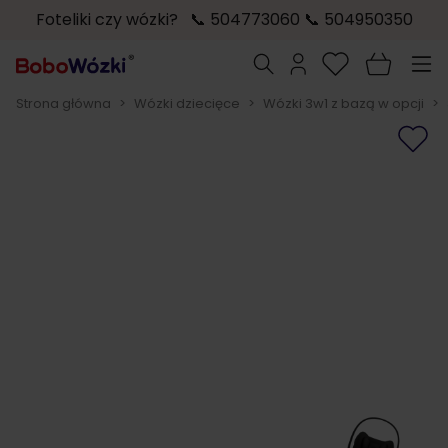
Foteliki czy wózki? 📞 504773060 📞 504950350
Przejdź do treści
Szukaj
Strona główna
>
Wózki dziecięce
>
Wózki 3w1 z bazą w opcji
>