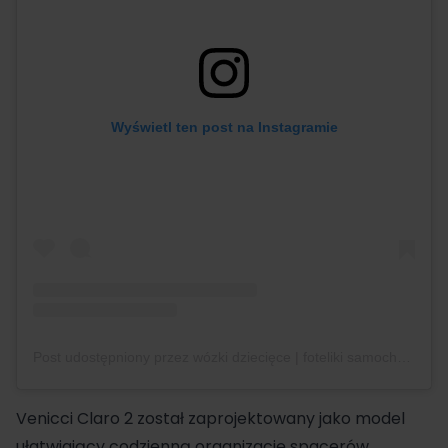
Wyświetl ten post na Instagramie
Post udostępniony przez wózki dziecięce | foteliki samochodowe | sklep | Gdańsk (@bobowozki_gda_przymorze)
Venicci Claro 2 został zaprojektowany jako model
ułatwiający codzienną organizację spacerów,