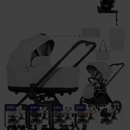
Venicci CLARO 2 wózek 4w1 + fotelik
Cybex CLOUD G3 + baza G3
Zamów do 13:00, a wyślemy jeszcze dziś.
Kolor
24h!
24h!
24h!
24h!