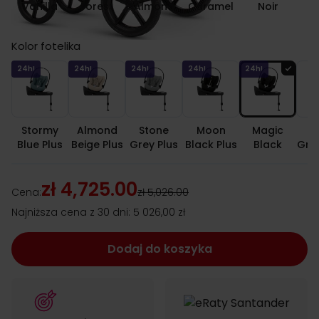
Vanilla
Forest
Almond
Caramel
Noir
Kolor fotelika
24h!
24h!
24h!
24h!
24h!
Stormy
Almond
Stone
Moon
Magic
M
Blue Plus
Beige Plus
Grey Plus
Black Plus
Black
Gre
zł 4,725.00
Cena:
zł 5,026.00
Najniższa cena z 30 dni:
5 026,00 zł
Dodaj do koszyka