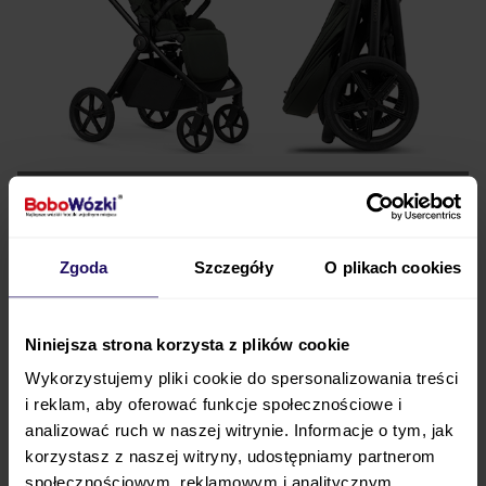
Regulacja wysokości
Claro 2 umożliwia ustawienie gondoli i spacerówki na
Zgoda
Szczegóły
O plikach cookies
dwóch poziomach wysokości. Dzięki temu rodzic
może łatwiej dopasować pozycję dziecka do swojego
wzrostu oraz ograniczyć przeciążenie pleców
Niniejsza strona korzysta z plików cookie
podczas codziennej opieki.
Wykorzystujemy pliki cookie do spersonalizowania treści
i reklam, aby oferować funkcje społecznościowe i
Wygoda rodzica
analizować ruch w naszej witrynie. Informacje o tym, jak
korzystasz z naszej witryny, udostępniamy partnerom
społecznościowym, reklamowym i analitycznym.