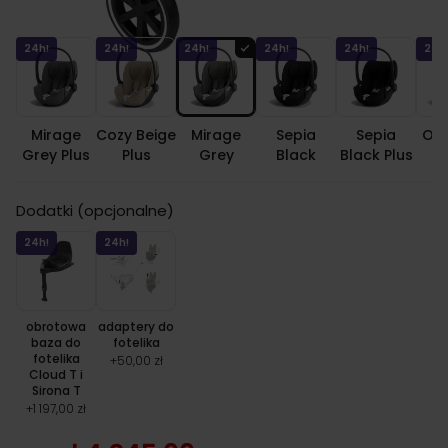
Kolor fotelika
24h!
24h!
24h!
24h!
24h!
24h
Mirage
Cozy Beige
Mirage
Sepia
Sepia
Off
Grey Plus
Plus
Grey
Black
Black Plus
Dodatki (opcjonalne)
24h!
24h!
obrotowa
adaptery do
baza do
fotelika
fotelika
+
50,00 zł
Cloud T i
Sirona T
+
1 197,00 zł