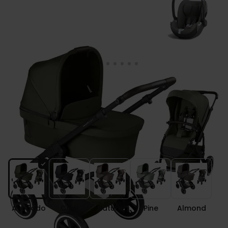
ABC Design SALSA 5 AIR wózek 3w1 +
fotelik Cybex CLOUD T i-Size
Kolor
Avocado
Coal
Nature
Pine
Almond