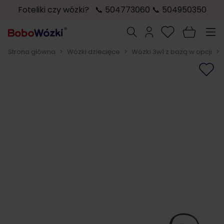
Foteliki czy wózki? 📞 504773060 📞 504950350
Przejdź do treści
Szukaj
Strona główna
>
Wózki dziecięce
>
Wózki 3w1 z bazą w opcji
>