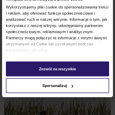
miejskiego i nowoczesnego designu i komfortu
Wykorzystujemy pliki cookie do spersonalizowania treści
dziecka wózku. Wózki dziecięce
SALSA 5 AIR
, dzięki
i reklam, aby oferować funkcje społecznościowe i
wygodnemu materacykowi w gondoli czy siedzisku o
analizować ruch w naszej witrynie. Informacje o tym, jak
specyficznej konstrukcji gwarantują wygodę w
korzystasz z naszej witryny, udostępniamy partnerom
czasie spaceru. 5-punktowe pasy zostały
społecznościowym, reklamowym i analitycznym.
wyposażone w nakładki naramienne dla większego
Partnerzy mogą połączyć te informacje z innymi danymi
komfortu malucha zwłaszcza latem. Razem z
otrzymanymi od Ciebie lub uzyskanymi podczas
korzystania z ich usług.
fotelikiem samochodowym
Cybex
CLOUD T I-SIZE
z
zaawansowanym system ochrony bocznej, wózek
przypadnie do gustu osobom ceniącym sobie
Zezwól na wszystkie
atrakcyjny wygląd.
ABC Design Salsa 5 Air - wybierz komfort w
Spersonalizuj
każdym miejscu