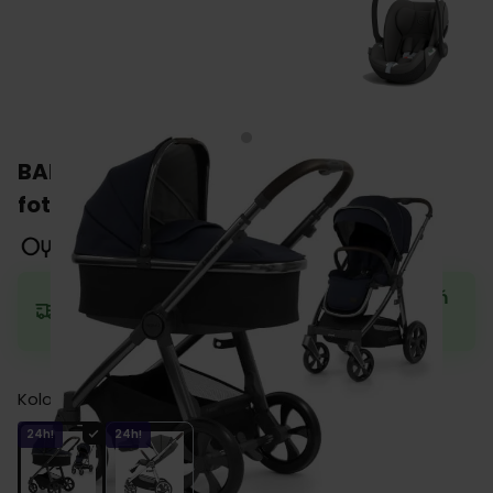
BABYSTYLE OYSTER 3 wózek 3w1 z
fotelikiem CYBEX CLOUD T i-Size
Zamów teraz, a wyślemy w najbliższy dzień
roboczy.
Kolor
24h!
24h!