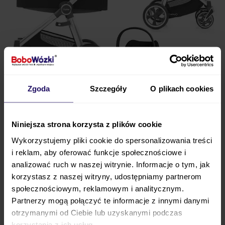
Zgoda
Szczegóły
O plikach cookies
Wózek głęboko-spacerowy BabyStyle OYSTER 3 to
nowoczesne i funkcjonalne rozwiązanie marki.
Niniejsza strona korzysta z plików cookie
Model ten świetnie sprawdzi się rodzicom, którzy
Wykorzystujemy pliki cookie do spersonalizowania treści
stawiają na wysoki komfort malucha, ale także swój.
i reklam, aby oferować funkcje społecznościowe i
Innowacją BabyStyle jest
gondola z zaokrąglonym
analizować ruch w naszej witrynie. Informacje o tym, jak
dnem,
dzięki czemu można nią bujać jak kołyską,
korzystasz z naszej witryny, udostępniamy partnerom
kiedy nie znajduje się na stelażu. Fotelik
Cybex
społecznościowym, reklamowym i analitycznym.
Partnerzy mogą połączyć te informacje z innymi danymi
CLOUD T i-Size
będący częścią zestawu to
nowość
otrzymanymi od Ciebie lub uzyskanymi podczas
niemieckiej marki.
Poza bazą można go rozłożyć do
korzystania z ich usług.