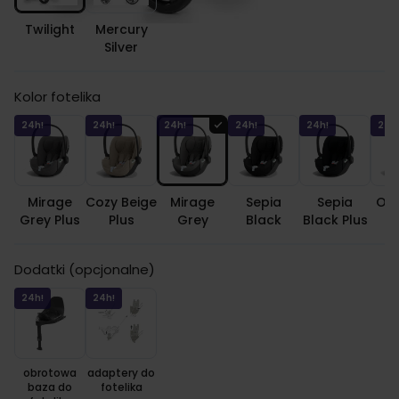
Twilight
Mercury
Silver
Kolor fotelika
24h!
24h!
24h!
24h!
24h!
24h
Mirage
Cozy Beige
Mirage
Sepia
Sepia
Off
Grey Plus
Plus
Grey
Black
Black Plus
Dodatki (opcjonalne)
24h!
24h!
obrotowa
adaptery do
baza do
fotelika