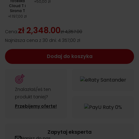
fotelika
+
50,00 zł
Cloud T i
Sirona T
+
1 197,00 zł
zł 2,348.00
Cena:
zł 4,357.00
Najniższa cena z 30 dni:
4 357,00 zł
Dodaj do koszyka
Znalazłaś/eś ten
produkt taniej?
Przebijemy ofertę!
Zapytaj eksperta
Napisz do nas