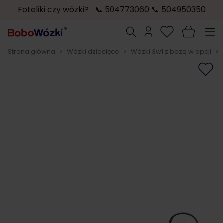
Foteliki czy wózki? 📞 504773060 📞 504950350
Przejdź do treści
Szukaj
Strona główna
>
Wózki dziecięce
>
Wózki 3w1 z bazą w opcji
>