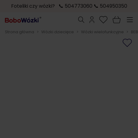
Foteliki czy wózki? 📞 504773060 📞 504950350
Przejdź do treści
Szukaj
Strona główna
>
Wózki dziecięce
>
Wózki wielofunkcyjne
>
BEB