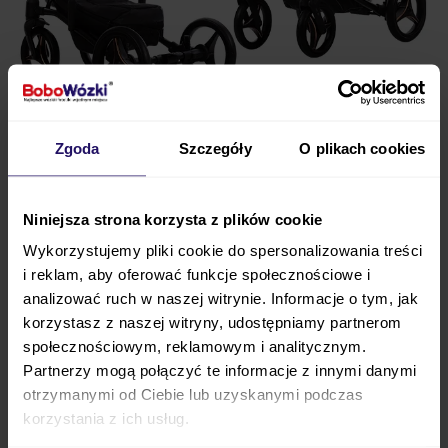
Głęboko-spacerowy wózek
BEBETTO
Torino SI Pro
Zgoda
Szczegóły
O plikach cookies
to najwyższa jakość każdego spaceru. Niezależnie od
podłoża, po którym aktualnie spacerujecie,
wózek
prowadzi się lekko i przyjemnie
, a dziecko ma
Niniejsza strona korzysta z plików cookie
zapewniony komfort.
Model
Torino SI PRO
to
Wykorzystujemy pliki cookie do spersonalizowania treści
piękny stelaż, który w części jest
anodyzowany na
i reklam, aby oferować funkcje społecznościowe i
analizować ruch w naszej witrynie. Informacje o tym, jak
kolor miedzi
, a jego reszta została
pokryta białym
korzystasz z naszej witryny, udostępniamy partnerom
lub czarnym lakierem
. Obecność
bocznego
społecznościowym, reklamowym i analitycznym.
systemu regulacji Soft/Hard
pozwoli na szybkie i
Partnerzy mogą połączyć te informacje z innymi danymi
wygodne dostosowanie wózka do Waszych
otrzymanymi od Ciebie lub uzyskanymi podczas
aktualnych potrzeb.
korzystania z ich usług.