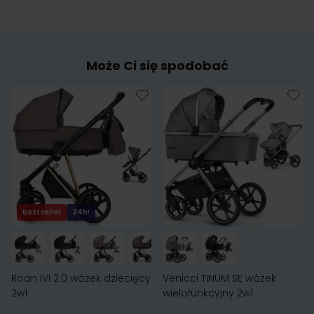
Może Ci się spodobać
Bestseller
24h!
Roan IVI 2.0 wózek dziecięcy
Venicci TINUM SE wózek
2w1
wielofunkcyjny 2w1