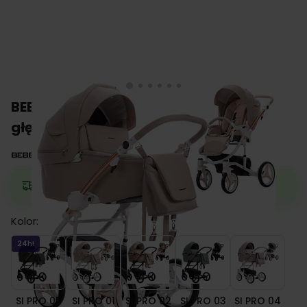
BEBETTO TORINO Si PRO wózek 2w1
głęboko-spacerowy
Zamów do 13:00, a wyślemy jeszcze dziś.
Kolor:
SI PRO 05
SI PRO 01
SI PRO 02
SI PRO 03
SI PRO 0
24h!
SI PRO 05
SI PRO 01
SI PRO 02
SI PRO 03
SI PRO 04