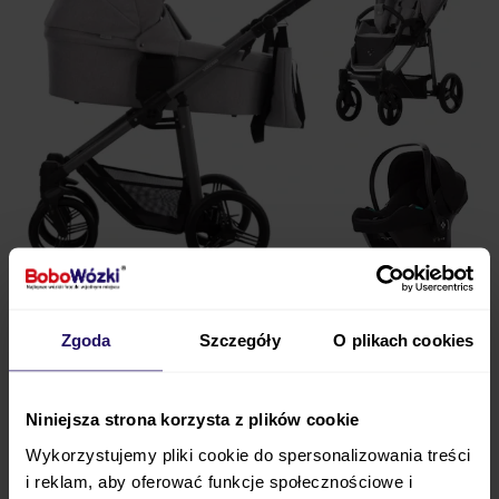
Wózek dziecięcy
3w1
BEBETTO VULCANO + fotelik
Bebetto COSMO
to funkcjonalny i stylowy
zestaw
Zgoda
Szczegóły
O plikach cookies
3w1 od pierwszych dni życia
.
BEBETTO
VULCANO
to wózek głęboko-spacerowy cechujący się
Niniejsza strona korzysta z plików cookie
funkcjonalnością i eleganckim wyglądem
.
Wykorzystujemy pliki cookie do spersonalizowania treści
Gondola wózka może pełnić również rolę kołyski,
i reklam, aby oferować funkcje społecznościowe i
dzięki
lekko zaokrąglonemu dnu
. Można ją szybko