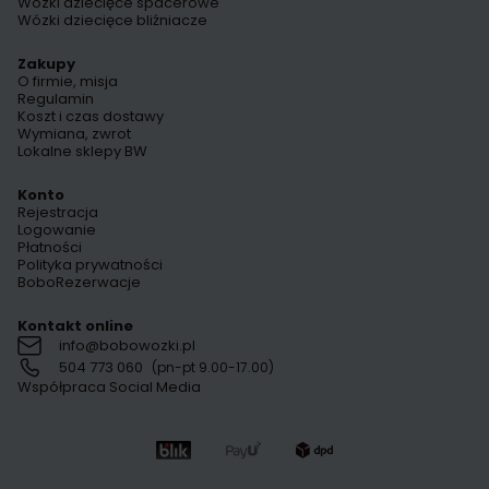
Wózki dziecięce spacerowe
Wózki dziecięce bliźniacze
Zakupy
O firmie, misja
Regulamin
Koszt i czas dostawy
Wymiana, zwrot
Lokalne sklepy BW
Konto
Rejestracja
Logowanie
Płatności
Polityka prywatności
BoboRezerwacje
Kontakt online
info@bobowozki.pl
504 773 060
(pn-pt 9.00-17.00)
Współpraca Social Media