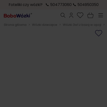
Foteliki czy wózki? 📞 504773060 📞 504950350
Przejdź do treści
Szukaj
Strona główna
>
Wózki dziecięce
>
Wózki 3w1 z bazą w opcji
>