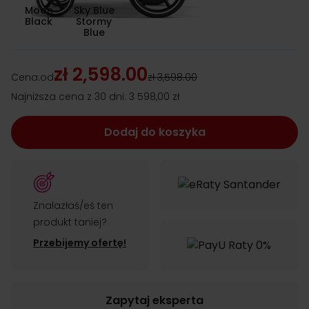
Moon
Sky Blue
Black
Stormy
Blue
zł 2,598.00
Cena:
od
zł 3,598.00
Najniższa cena z 30 dni:
3 598,00 zł
Dodaj do koszyka
Znalazłaś/eś ten
produkt taniej?
Przebijemy ofertę!
Zapytaj eksperta