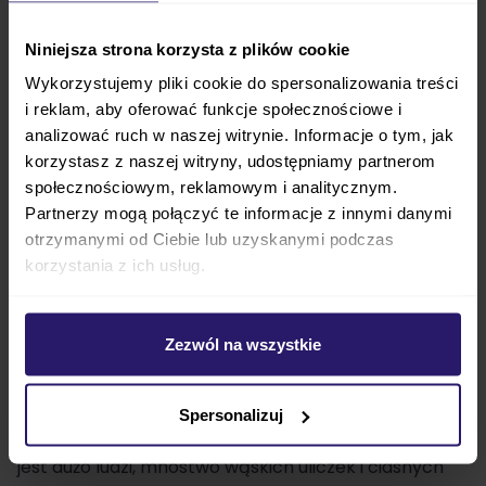
każdym podłożu była jeszcze wygodniejsza i bardziej
Niniejsza strona korzysta z plików cookie
komfortowa. Producent
zwiększa również
wytrzymałość kosza zakupowego
. Teraz koszyk
Wykorzystujemy pliki cookie do spersonalizowania treści
i reklam, aby oferować funkcje społecznościowe i
Balios S Lux 2.0 udźwignie aż 10 kg
!
analizować ruch w naszej witrynie. Informacje o tym, jak
Ten model niemieckiego producenta
Cybex
jest
korzystasz z naszej witryny, udostępniamy partnerom
społecznościowym, reklamowym i analitycznym.
wózkiem, który
możesz używać już od pierwszych
Partnerzy mogą połączyć te informacje z innymi danymi
dni życia dziecka
. Jest to możliwe dzięki
otrzymanymi od Ciebie lub uzyskanymi podczas
systemowi 4w1
, co oznacza 4 możliwości
korzystania z ich usług.
podróżowania!
Balios S Lux
dobrze sprawdzi się na
każdym podłożu. Wszystko to dzięki
bezobsługowym kołom
, które są całkowicie
Zezwól na wszystkie
odporne na przebicia, a ponadto
nie wymagają
pompowania
. Przednie koła są obrotowe, co
Spersonalizuj
zapewnia łatwe manewrowanie, nawet tam, gdzie
jest dużo ludzi, mnóstwo wąskich uliczek i ciasnych