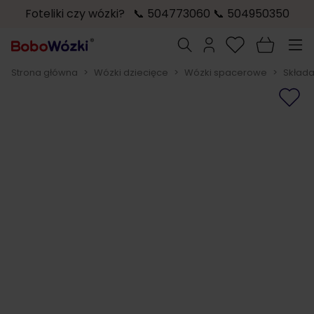
Foteliki czy wózki? 📞 504773060 📞 504950350
Przejdź do treści
Szukaj
Strona główna
>
Wózki dziecięce
>
Wózki spacerowe
>
Skład